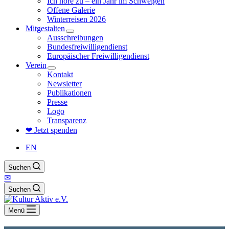
Ich höre zu – ein Jahr im Schweigen
Offene Galerie
Winterreisen 2026
Mitgestalten
Ausschreibungen
Bundesfreiwilligendienst
Europäischer Freiwilligendienst
Verein
Kontakt
Newsletter
Publikationen
Presse
Logo
Transparenz
❤ Jetzt spenden
EN
Suchen
✉
Suchen
Menü