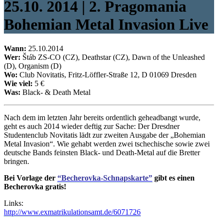
25.10. 2014 | 2. Pragomania
Bohemian Metal Invasion Live
Wann:
25.10.2014
Wer:
Štáb ZS-CO (CZ), Deathstar (CZ), Dawn of the Unleashed
(D), Organism (D)
Wo:
Club Novitatis, Fritz-Löffler-Straße 12, D 01069 Dresden
Wie viel:
5 €
Was:
Black- & Death Metal
Nach dem im letzten Jahr bereits ordentlich geheadbangt wurde,
geht es auch 2014 wieder deftig zur Sache: Der Dresdner
Studentenclub Novitatis lädt zur zweiten Ausgabe der „Bohemian
Metal Invasion“. Wie gehabt werden zwei tschechische sowie zwei
deutsche Bands feinsten Black- und Death-Metal auf die Bretter
bringen.
Bei Vorlage der
“Becherovka-Schnapskarte”
gibt es einen
Becherovka gratis!
Links:
http://www.exmatrikulationsamt.de/6071726