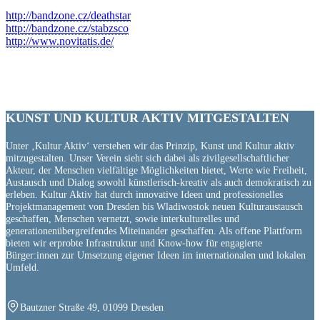
http://bandzone.cz/deathstar
http://bandzone.cz/stabzsco
http://www.novitatis.de/
KUNST UND
KULTUR AKTIV
MITGESTALTEN
Unter ‚Kultur Aktiv‘ verstehen wir das Prinzip, Kunst und Kultur aktiv
mitzugestalten. Unser Verein sieht sich dabei als zivilgesellschaftlicher
Akteur, der Menschen vielfältige Möglichkeiten bietet, Werte wie Freiheit,
Austausch und Dialog sowohl künstlerisch-kreativ als auch demokratisch zu
erleben. Kultur Aktiv hat durch innovative Ideen und professionelles
Projektmanagement von Dresden bis Wladiwostok neuen Kulturaustausch
geschaffen, Menschen vernetzt, sowie interkulturelles und
generationenübergreifendes Miteinander geschaffen. Als offene Plattform
bieten wir erprobte Infrastruktur und Know-how für engagierte
Bürger:innen zur Umsetzung eigener Ideen im internationalen und lokalen
Umfeld.
Bautzner Straße 49, 01099 Dresden