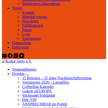
Bundesfreiwilligendienst
Verein
Kontakt
Mitglied werden
Newsletter
Publikationen
Presse
Logo
Transparenz
Datenschutz
Impressum
Veranstaltungen
Projekte
35 Brücken – 35 Jahre Nachbarschaftsvertrag
Vereinsreise 2026 – Litoměřice
CoffeeBag Kalender
Galerie nEUROPA
Stichpunkt Solidarität
Đức-Việt
ANSPRECHBAR im Porträt