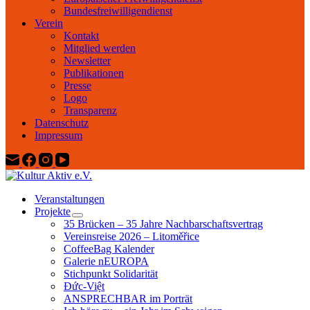
Bundesfreiwilligendienst
Verein
Kontakt
Mitglied werden
Newsletter
Publikationen
Presse
Logo
Transparenz
Datenschutz
Impressum
Veranstaltungen
Projekte
35 Brücken – 35 Jahre Nachbarschaftsvertrag
Vereinsreise 2026 – Litoměřice
CoffeeBag Kalender
Galerie nEUROPA
Stichpunkt Solidarität
Đức-Việt
ANSPRECHBAR im Porträt