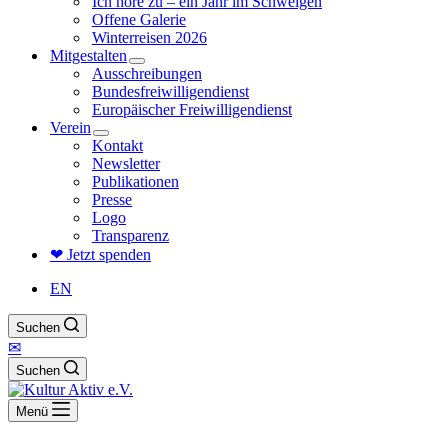
Ich höre zu – ein Jahr im Schweigen
Offene Galerie
Winterreisen 2026
Mitgestalten
Ausschreibungen
Bundesfreiwilligendienst
Europäischer Freiwilligendienst
Verein
Kontakt
Newsletter
Publikationen
Presse
Logo
Transparenz
❤ Jetzt spenden
EN
Suchen
✉
Suchen
Menü