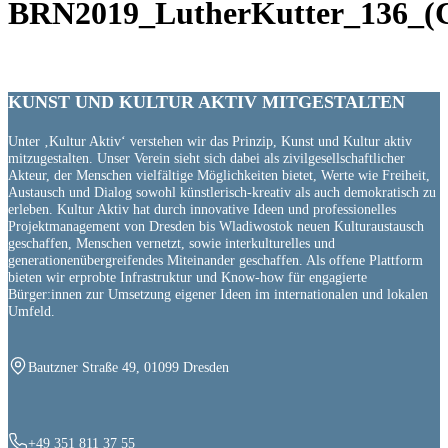
BRN2019_LutherKutter_136_(
KUNST UND
KULTUR AKTIV
MITGESTALTEN
Unter ‚Kultur Aktiv‘ verstehen wir das Prinzip, Kunst und Kultur aktiv
mitzugestalten. Unser Verein sieht sich dabei als zivilgesellschaftlicher
Akteur, der Menschen vielfältige Möglichkeiten bietet, Werte wie Freiheit,
Austausch und Dialog sowohl künstlerisch-kreativ als auch demokratisch zu
erleben. Kultur Aktiv hat durch innovative Ideen und professionelles
Projektmanagement von Dresden bis Wladiwostok neuen Kulturaustausch
geschaffen, Menschen vernetzt, sowie interkulturelles und
generationenübergreifendes Miteinander geschaffen. Als offene Plattform
bieten wir erprobte Infrastruktur und Know-how für engagierte
Bürger:innen zur Umsetzung eigener Ideen im internationalen und lokalen
Umfeld.
Bautzner Straße 49, 01099 Dresden
+49 351 811 37 55