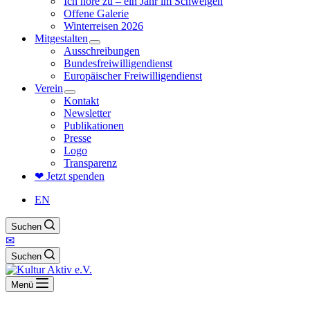
Ich höre zu – ein Jahr im Schweigen
Offene Galerie
Winterreisen 2026
Mitgestalten
Ausschreibungen
Bundesfreiwilligendienst
Europäischer Freiwilligendienst
Verein
Kontakt
Newsletter
Publikationen
Presse
Logo
Transparenz
❤ Jetzt spenden
EN
Suchen
✉
Suchen
Menü