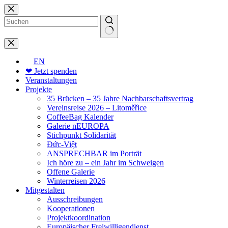
Zum
Inhalt
springen
Keine
Ergebnisse
EN
❤ Jetzt spenden
Veranstaltungen
Projekte
35 Brücken – 35 Jahre Nachbarschaftsvertrag
Vereinsreise 2026 – Litoměřice
CoffeeBag Kalender
Galerie nEUROPA
Stichpunkt Solidarität
Đức-Việt
ANSPRECHBAR im Porträt
Ich höre zu – ein Jahr im Schweigen
Offene Galerie
Winterreisen 2026
Mitgestalten
Ausschreibungen
Kooperationen
Projektkoordination
Europäischer Freiwilligendienst