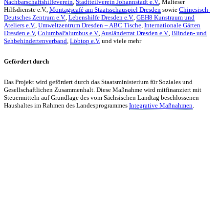
Nachbarschaftshilfeverein
,
Stadtteilverein Johannstadt e.V.
, Malteser
Hilfsdienste e.V.,
Montagscafé am Staatsschauspiel Dresden
sowie
Chinesisch-
Deutsches Zentrum e.V.
,
Lebenshilfe Dresden e.V.
,
GEH8 Kunstraum und
Ateliers e.V.
,
Umweltzentrum Dresden – ABC Tische
,
Internationale Gärten
Dresden e.V
,
ColumbaPalumbus e.V.
,
Ausländerrat Dresden e.V.
,
Blinden- und
Sehbehindertenverband
,
Löbtop e.V.
und viele mehr
Gefördert durch
Das Projekt wird gefördert durch das Staatsministerium für Soziales und
Gesellschaftlichen Zusammenhalt. Diese Maßnahme wird mitfinanziert mit
Steuermitteln auf Grundlage des vom Sächsischen Landtag beschlossenen
Haushaltes im Rahmen des Landesprogrammes
Integrative Maßnahmen
.
KUNST UND
KULTUR AKTIV
MITGESTALTEN
Unter ‚Kultur Aktiv‘ verstehen wir das Prinzip, Kunst und Kultur aktiv
mitzugestalten. Unser Verein sieht sich dabei als zivilgesellschaftlicher
Akteur, der Menschen vielfältige Möglichkeiten bietet, Werte wie Freiheit,
Austausch und Dialog sowohl künstlerisch-kreativ als auch demokratisch zu
erleben. Kultur Aktiv hat durch innovative Ideen und professionelles
Projektmanagement von Dresden bis Wladiwostok neuen Kulturaustausch