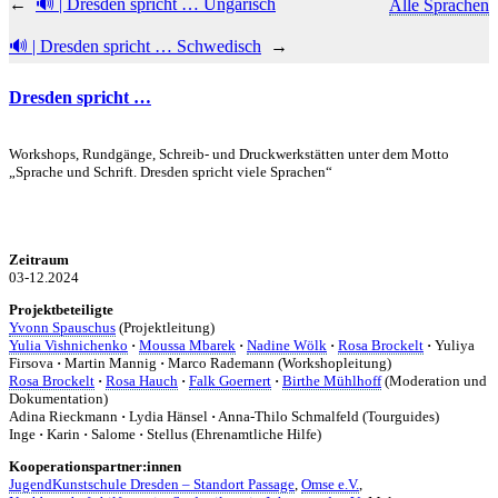
←
🔊 | Dresden spricht … Ungarisch
Alle Sprachen
🔊 | Dresden spricht … Schwedisch
→
Dresden spricht …
Workshops, Rundgänge, Schreib- und Druckwerkstätten unter dem Motto
„Sprache und Schrift. Dresden spricht viele Sprachen“
Zeitraum
03-12.2024
Projektbeteiligte
Yvonn Spauschus
(Projektleitung)
Yulia Vishnichenko
·
Moussa Mbarek
·
Nadine Wölk
·
Rosa Brockelt
·
Yuliya
Firsova
·
Martin Mannig
·
Marco Rademann (Workshopleitung)
Rosa Brockelt
·
Rosa Hauch
·
Falk Goernert
·
Birthe Mühlhoff
(Moderation und
Dokumentation)
Adina Rieckmann
·
Lydia Hänsel
·
Anna-Thilo Schmalfeld (Tourguides)
Inge
·
Karin
·
Salome
·
Stellus (Ehrenamtliche Hilfe)
Kooperationspartner:innen
JugendKunstschule Dresden – Standort Passage
,
Omse e.V.
,