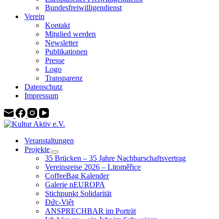
Bundesfreiwilligendienst
Verein
Kontakt
Mitglied werden
Newsletter
Publikationen
Presse
Logo
Transparenz
Datenschutz
Impressum
Veranstaltungen
Projekte
35 Brücken – 35 Jahre Nachbarschaftsvertrag
Vereinsreise 2026 – Litoměřice
CoffeeBag Kalender
Galerie nEUROPA
Stichpunkt Solidarität
Đức-Việt
ANSPRECHBAR im Porträt