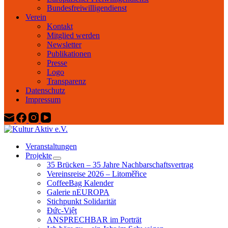
Bundesfreiwilligendienst
Verein
Kontakt
Mitglied werden
Newsletter
Publikationen
Presse
Logo
Transparenz
Datenschutz
Impressum
Veranstaltungen
Projekte
35 Brücken – 35 Jahre Nachbarschaftsvertrag
Vereinsreise 2026 – Litoměřice
CoffeeBag Kalender
Galerie nEUROPA
Stichpunkt Solidarität
Đức-Việt
ANSPRECHBAR im Porträt