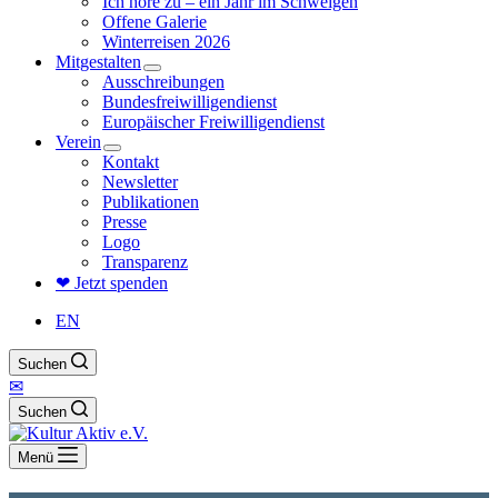
Ich höre zu – ein Jahr im Schweigen
Offene Galerie
Winterreisen 2026
Mitgestalten
Ausschreibungen
Bundesfreiwilligendienst
Europäischer Freiwilligendienst
Verein
Kontakt
Newsletter
Publikationen
Presse
Logo
Transparenz
❤ Jetzt spenden
EN
Suchen
✉
Suchen
Menü