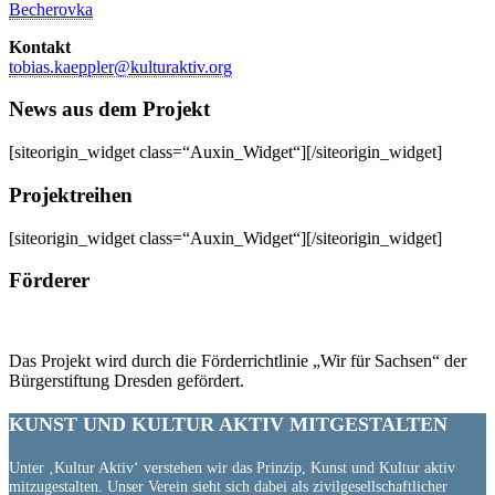
Becherovka
Kontakt
tobias.kaeppler@kulturaktiv.org
News aus dem Projekt
[siteorigin_widget class=“Auxin_Widget“][/siteorigin_widget]
Projektreihen
[siteorigin_widget class=“Auxin_Widget“][/siteorigin_widget]
Förderer
Das Projekt wird durch die Förderrichtlinie „Wir für Sachsen“ der
Bürgerstiftung Dresden gefördert.
KUNST UND
KULTUR AKTIV
MITGESTALTEN
Unter ‚Kultur Aktiv‘ verstehen wir das Prinzip, Kunst und Kultur aktiv
mitzugestalten. Unser Verein sieht sich dabei als zivilgesellschaftlicher