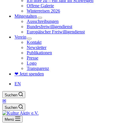
Ich höre zu – ein Jahr im Schweigen
Offene Galerie
Winterreisen 2026
Mitgestalten
Ausschreibungen
Bundesfreiwilligendienst
Europäischer Freiwilligendienst
Verein
Kontakt
Newsletter
Publikationen
Presse
Logo
Transparenz
❤ Jetzt spenden
EN
Suchen
✉
Suchen
Menü