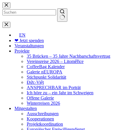
Zum
Inhalt
springen
Keine
Ergebnisse
EN
❤ Jetzt spenden
Veranstaltungen
Projekte
35 Brücken – 35 Jahre Nachbarschaftsvertrag
Vereinsreise 2026 – Litoměřice
CoffeeBag Kalender
Galerie nEUROPA
Stichpunkt Solidarität
Đức-Việt
ANSPRECHBAR im Porträt
Ich höre zu – ein Jahr im Schweigen
Offene Galerie
Winterreisen 2026
Mitgestalten
Ausschreibungen
Kooperationen
Projektkoordination
Europäischer Freiwilligendienst