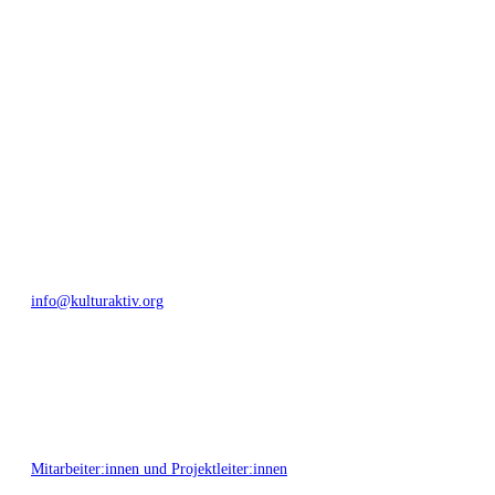
generationenübergreifendes Miteinander geschaffen. Als offene Plattform
bieten wir erprobte Infrastruktur und Know-how für engagierte
Bürger:innen zur Umsetzung eigener Ideen im internationalen und lokalen
Umfeld.
Bautzner Straße 49, 01099 Dresden
+49 351 811 37 55
info@kulturaktiv.org
Montag - Freitag 10:00 - 16:00
Mitarbeiter:innen und Projektleiter:innen