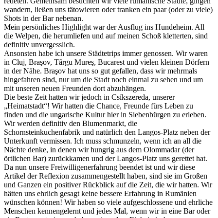
redeten. Gemeinsam besuchten wir viele rumänische Städte, gingen
wandern, ließen uns tätowieren oder tranken ein paar (oder zu viele)
Shots in der Bar nebenan.
Mein persönliches Highlight war der Ausflug ins Hundeheim. All
die Welpen, die herumliefen und auf meinen Schoß kletterten, sind
definitiv unvergesslich.
Ansonsten habe ich unsere Städtetrips immer genossen. Wir waren
in Cluj, Braşov, Târgu Mureş, Bucarest und vielen kleinen Dörfern
in der Nähe. Braşov hat uns so gut gefallen, dass wir mehrmals
hingefahren sind, nur um die Stadt noch einmal zu sehen und um
mit unseren neuen Freunden dort abzuhängen.
Die beste Zeit hatten wir jedoch in Csíkszereda, unserer
„Heimatstadt“! Wir hatten die Chance, Freunde fürs Leben zu
finden und die ungarische Kultur hier in Siebenbürgen zu erleben.
Wir werden definitiv den Blumenmarkt, die
Schornsteinkuchenfabrik und natürlich den Langos-Platz neben der
Unterkunft vermissen. Ich muss schmunzeln, wenn ich an all die
Nächte denke, in denen wir hungrig aus dem Olommadar (der
örtlichen Bar) zurückkamen und der Langos-Platz uns gerettet hat.
Da nun unsere Freiwilligenerfahrung beendet ist und wir diese
Artikel der Reflexion zusammengestellt haben, sind sie im Großen
und Ganzen ein positiver Rückblick auf die Zeit, die wir hatten. Wir
hätten uns ehrlich gesagt keine bessere Erfahrung in Rumänien
wünschen können! Wir haben so viele aufgeschlossene und ehrliche
Menschen kennengelernt und jedes Mal, wenn wir in eine Bar oder