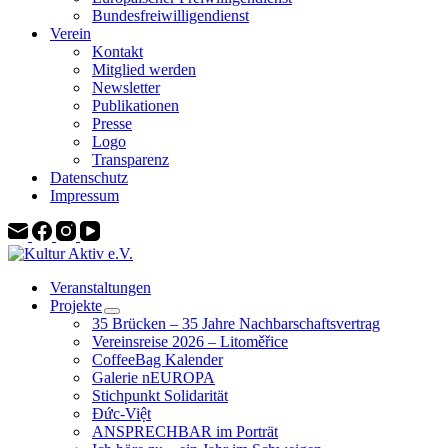
Bundesfreiwilligendienst
Verein
Kontakt
Mitglied werden
Newsletter
Publikationen
Presse
Logo
Transparenz
Datenschutz
Impressum
Veranstaltungen
Projekte
35 Brücken – 35 Jahre Nachbarschaftsvertrag
Vereinsreise 2026 – Litoměřice
CoffeeBag Kalender
Galerie nEUROPA
Stichpunkt Solidarität
Đức-Việt
ANSPRECHBAR im Porträt