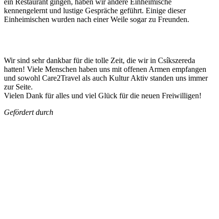
ein Restaurant gingen, haben wir andere Einheimische
kennengelernt und lustige Gespräche geführt. Einige dieser
Einheimischen wurden nach einer Weile sogar zu Freunden.
Wir sind sehr dankbar für die tolle Zeit, die wir in Csíkszereda
hatten! Viele Menschen haben uns mit offenen Armen empfangen
und sowohl Care2Travel als auch Kultur Aktiv standen uns immer
zur Seite.
Vielen Dank für alles und viel Glück für die neuen Freiwilligen!
Gefördert durch
KUNST UND
KULTUR AKTIV
MITGESTALTEN
Unter ‚Kultur Aktiv‘ verstehen wir das Prinzip, Kunst und Kultur aktiv
mitzugestalten. Unser Verein sieht sich dabei als zivilgesellschaftlicher
Akteur, der Menschen vielfältige Möglichkeiten bietet, Werte wie Freiheit,
Austausch und Dialog sowohl künstlerisch-kreativ als auch demokratisch zu
erleben. Kultur Aktiv hat durch innovative Ideen und professionelles
Projektmanagement von Dresden bis Wladiwostok neuen Kulturaustausch
geschaffen, Menschen vernetzt, sowie interkulturelles und