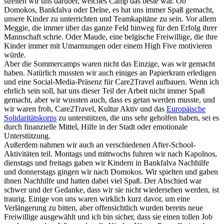
streiten wir uns darüber, welches Camp das beste war. Ob
Domokos, Bankfalva oder Delne, es hat uns immer Spaß gemacht,
unsere Kinder zu unterrichten und Teamkapitäne zu sein. Vor allem
Meggie, die immer über das ganze Feld hinweg für den Erfolg ihrer
Mannschaft schrie. Oder Maude, eine belgische Freiwillige, die ihre
Kinder immer mit Umarmungen oder einem High Five motivieren
würde.
Aber die Sommercamps waren nicht das Einzige, was wir gemacht
haben. Natürlich mussten wir auch einiges an Papierkram erledigen
und eine Social-Media-Präsenz für Care2Travel aufbauen. Wenn ich
ehrlich sein soll, hat uns dieser Teil der Arbeit nicht immer Spaß
gemacht, aber wir wussten auch, dass es getan werden musste, und
wir waren froh, Care2Travel, Kultur Aktiv und das
Europäische
Solidaritätskorps
zu unterstützen, die uns sehr geholfen haben, sei es
durch finanzielle Mittel, Hilfe in der Stadt oder emotionale
Unterstützung.
Außerdem nahmen wir auch an verschiedenen After-School-
Aktivitäten teil. Montags und mittwochs fuhren wir nach Kapolnos,
dienstags und freitags gaben wir Kindern in Bankfalva Nachhilfe
und donnerstags gingen wir nach Domokos. Wir spielten und gaben
ihnen Nachhilfe und hatten dabei viel Spaß. Der Abschied war
schwer und der Gedanke, dass wir sie nicht wiedersehen werden, ist
traurig. Einige von uns waren wirklich kurz davor, um eine
Verlängerung zu bitten, aber offensichtlich wurden bereits neue
Freiwillige ausgewählt und ich bin sicher, dass sie einen tollen Job