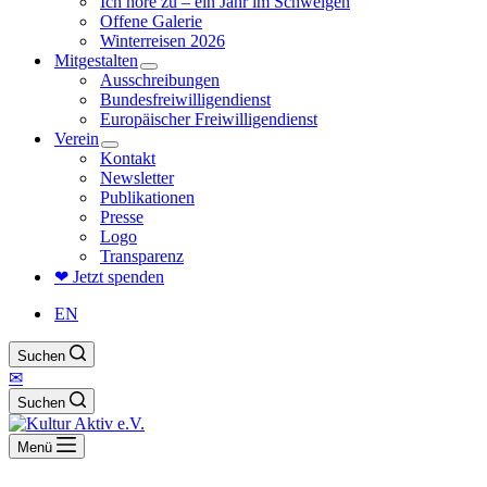
Ich höre zu – ein Jahr im Schweigen
Offene Galerie
Winterreisen 2026
Mitgestalten
Ausschreibungen
Bundesfreiwilligendienst
Europäischer Freiwilligendienst
Verein
Kontakt
Newsletter
Publikationen
Presse
Logo
Transparenz
❤ Jetzt spenden
EN
Suchen
✉
Suchen
Menü