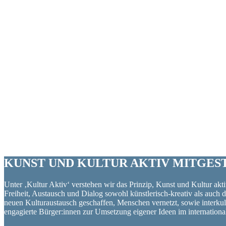
KUNST UND
KULTUR AKTIV
MITGES
Unter ‚Kultur Aktiv‘ verstehen wir das Prinzip, Kunst und Kultur aktiv
Freiheit, Austausch und Dialog sowohl künstlerisch-kreativ als auch
neuen Kulturaustausch geschaffen, Menschen vernetzt, sowie interkul
engagierte Bürger:innen zur Umsetzung eigener Ideen im internation