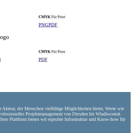
CMYK
Für Print
PNG
PDF
ogo
CMYK
Für Print
d
PDF
er Akteur, der Menschen vielfältige Möglichkeiten bietet, Werte wie
d professionelles Projektmanagement von Dresden bis Wladiwostok
ffene Plattform bieten wir erprobte Infrastruktur und Know-how für