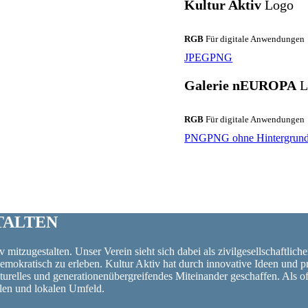
Kultur Aktiv
Logo
RGB
Für digitale Anwendungen
JPEG
PNG
Galerie nEUROPA
L
RGB
Für digitale Anwendungen
PNG
PNG ohne Hintergrun
TALTEN
 mitzugestalten. Unser Verein sieht sich dabei als zivilgesellschaftlich
 demokratisch zu erleben. Kultur Aktiv hat durch innovative Ideen un
turelles und generationenübergreifendes Miteinander geschaffen. Als o
alen und lokalen Umfeld.