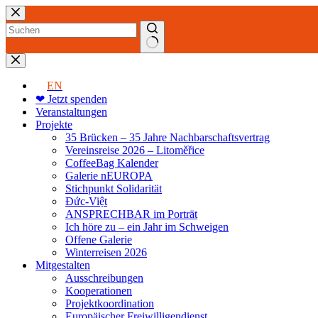
Zum
Inhalt
springen
Keine
Ergebnisse
EN
❤ Jetzt spenden
Veranstaltungen
Projekte
35 Brücken – 35 Jahre Nachbarschaftsvertrag
Vereinsreise 2026 – Litoměřice
CoffeeBag Kalender
Galerie nEUROPA
Stichpunkt Solidarität
Đức-Việt
ANSPRECHBAR im Porträt
Ich höre zu – ein Jahr im Schweigen
Offene Galerie
Winterreisen 2026
Mitgestalten
Ausschreibungen
Kooperationen
Projektkoordination
Europäischer Freiwilligendienst