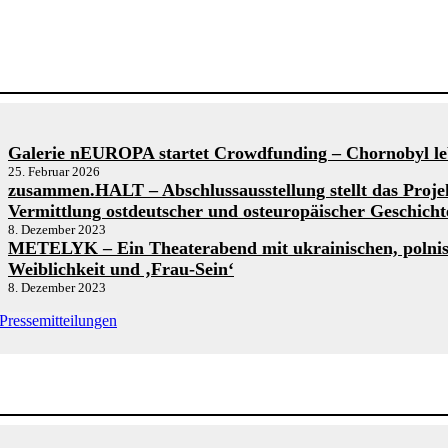
Galerie nEUROPA startet Crowdfunding – Chornobyl leb
25. Februar 2026
zusammen.HALT – Abschlussausstellung stellt das Proje
Vermittlung ostdeutscher und osteuropäischer Geschich
8. Dezember 2023
METELYK – Ein Theaterabend mit ukrainischen, polni
Weiblichkeit und ‚Frau-Sein‘
8. Dezember 2023
 Pressemitteilungen