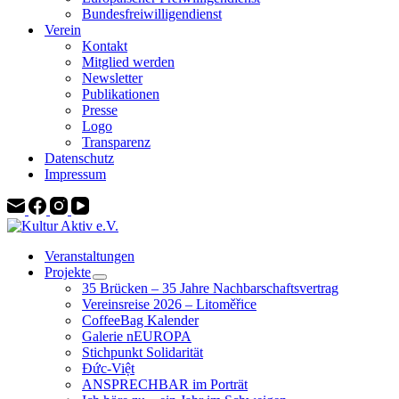
Bundesfreiwilligendienst
Verein
Kontakt
Mitglied werden
Newsletter
Publikationen
Presse
Logo
Transparenz
Datenschutz
Impressum
Veranstaltungen
Projekte
35 Brücken – 35 Jahre Nachbarschaftsvertrag
Vereinsreise 2026 – Litoměřice
CoffeeBag Kalender
Galerie nEUROPA
Stichpunkt Solidarität
Đức-Việt
ANSPRECHBAR im Porträt