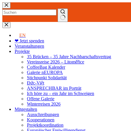
Zum
Inhalt
springen
Keine
Ergebnisse
EN
❤ Jetzt spenden
Veranstaltungen
Projekte
35 Brücken – 35 Jahre Nachbarschaftsvertrag
Vereinsreise 2026 – Litoměřice
CoffeeBag Kalender
Galerie nEUROPA
Stichpunkt Solidarität
Đức-Việt
ANSPRECHBAR im Porträt
Ich höre zu – ein Jahr im Schweigen
Offene Galerie
Winterreisen 2026
Mitgestalten
Ausschreibungen
Kooperationen
Projektkoordination
Europäischer Freiwilligendienst