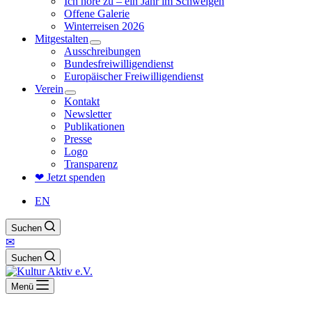
Ich höre zu – ein Jahr im Schweigen
Offene Galerie
Winterreisen 2026
Mitgestalten
Ausschreibungen
Bundesfreiwilligendienst
Europäischer Freiwilligendienst
Verein
Kontakt
Newsletter
Publikationen
Presse
Logo
Transparenz
❤ Jetzt spenden
EN
Suchen
✉
Suchen
Menü