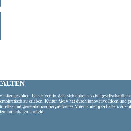
TALTEN
 mitzugestalten. Unser Verein sieht sich dabei als zivilgesellschaftlich
 demokratisch zu erleben. Kultur Aktiv hat durch innovative Ideen un
turelles und generationenübergreifendes Miteinander geschaffen. Als o
alen und lokalen Umfeld.