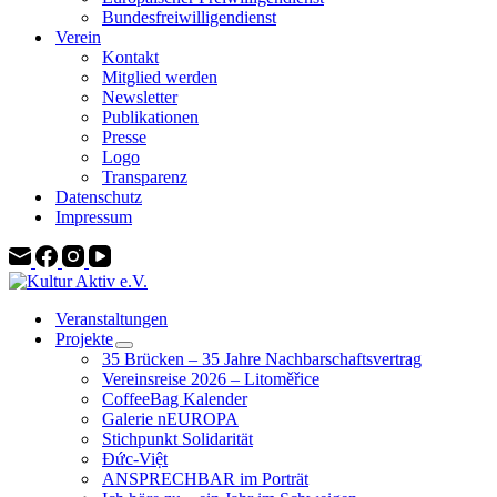
Bundesfreiwilligendienst
Verein
Kontakt
Mitglied werden
Newsletter
Publikationen
Presse
Logo
Transparenz
Datenschutz
Impressum
Veranstaltungen
Projekte
35 Brücken – 35 Jahre Nachbarschaftsvertrag
Vereinsreise 2026 – Litoměřice
CoffeeBag Kalender
Galerie nEUROPA
Stichpunkt Solidarität
Đức-Việt
ANSPRECHBAR im Porträt