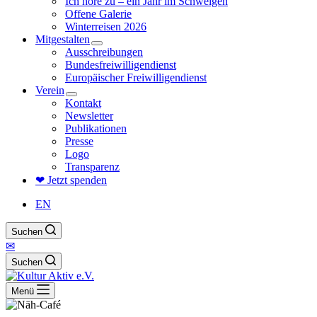
Ich höre zu – ein Jahr im Schweigen
Offene Galerie
Winterreisen 2026
Mitgestalten
Ausschreibungen
Bundesfreiwilligendienst
Europäischer Freiwilligendienst
Verein
Kontakt
Newsletter
Publikationen
Presse
Logo
Transparenz
❤ Jetzt spenden
EN
Suchen
✉
Suchen
Menü