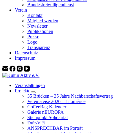
Bundesfreiwilligendienst
Verein
Kontakt
Mitglied werden
Newsletter
Publikationen
Presse
Logo
Transparenz
Datenschutz
Impressum
Veranstaltungen
Projekte
35 Brücken – 35 Jahre Nachbarschaftsvertrag
Vereinsreise 2026 – Litoměřice
CoffeeBag Kalender
Galerie nEUROPA
Stichpunkt Solidarität
Đức-Việt
ANSPRECHBAR im Porträt