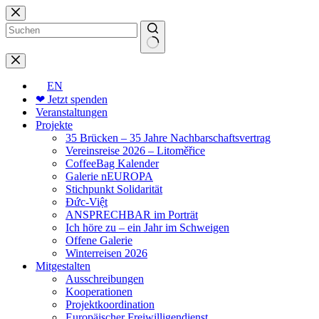
Zum
Inhalt
springen
Keine
Ergebnisse
EN
❤ Jetzt spenden
Veranstaltungen
Projekte
35 Brücken – 35 Jahre Nachbarschaftsvertrag
Vereinsreise 2026 – Litoměřice
CoffeeBag Kalender
Galerie nEUROPA
Stichpunkt Solidarität
Đức-Việt
ANSPRECHBAR im Porträt
Ich höre zu – ein Jahr im Schweigen
Offene Galerie
Winterreisen 2026
Mitgestalten
Ausschreibungen
Kooperationen
Projektkoordination
Europäischer Freiwilligendienst