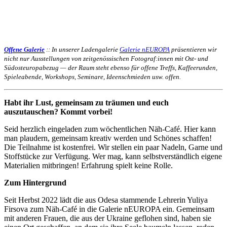
Offene Galerie
:: In unserer Ladengalerie
Galerie nEUROPA
präsentieren wir
nicht nur Ausstellungen von zeitgenössischen Fotograf:innen mit Ost- und
Südosteuropabezug — der Raum steht ebenso für offene Treffs, Kaffeerunden,
Spieleabende, Workshops, Seminare, Ideenschmieden usw. offen.
Habt ihr Lust, gemeinsam zu träumen und euch
auszutauschen? Kommt vorbei!
Seid herzlich eingeladen zum wöchentlichen Näh-Café. Hier kann
man plaudern, gemeinsam kreativ werden und Schönes schaffen!
Die Teilnahme ist kostenfrei. Wir stellen ein paar Nadeln, Garne und
Stoffstücke zur Verfügung. Wer mag, kann selbstverständlich eigene
Materialien mitbringen! Erfahrung spielt keine Rolle.
Zum Hintergrund
Seit Herbst 2022 lädt die aus Odesa stammende Lehrerin Yuliya
Firsova zum Näh-Café in die Galerie nEUROPA ein. Gemeinsam
mit anderen Frauen, die aus der Ukraine geflohen sind, haben sie