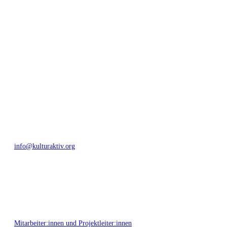
geschaffen, Menschen vernetzt, sowie interkulturelles und
generationenübergreifendes Miteinander geschaffen. Als offene Plattform
bieten wir erprobte Infrastruktur und Know-how für engagierte
Bürger:innen zur Umsetzung eigener Ideen im internationalen und lokalen
Umfeld.
Bautzner Straße 49, 01099 Dresden
+49 351 811 37 55
info@kulturaktiv.org
Montag - Freitag 10:00 - 16:00
Mitarbeiter:innen und Projektleiter:innen