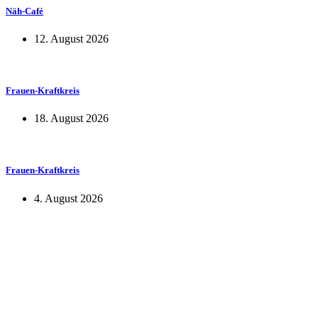
Näh-Café
12. August 2026
Frauen-Kraftkreis
18. August 2026
Frauen-Kraftkreis
4. August 2026
KUNST UND
KULTUR AKTIV
MITGESTALTEN
Unter ‚Kultur Aktiv‘ verstehen wir das Prinzip, Kunst und Kultur aktiv
mitzugestalten. Unser Verein sieht sich dabei als zivilgesellschaftlicher
Akteur, der Menschen vielfältige Möglichkeiten bietet, Werte wie Freiheit,
Austausch und Dialog sowohl künstlerisch-kreativ als auch demokratisch zu
erleben. Kultur Aktiv hat durch innovative Ideen und professionelles
Projektmanagement von Dresden bis Wladiwostok neuen Kulturaustausch