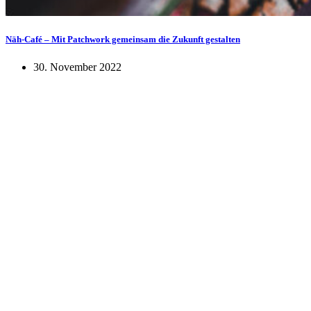
Näh-Café – Mit Patchwork gemeinsam die Zukunft gestalten
30. November 2022
KUNST UND
KULTUR AKTIV
MITGESTALTEN
Unter ‚Kultur Aktiv‘ verstehen wir das Prinzip, Kunst und Kultur aktiv
mitzugestalten. Unser Verein sieht sich dabei als zivilgesellschaftlicher
Akteur, der Menschen vielfältige Möglichkeiten bietet, Werte wie Freiheit,
Austausch und Dialog sowohl künstlerisch-kreativ als auch demokratisch zu
erleben. Kultur Aktiv hat durch innovative Ideen und professionelles
Projektmanagement von Dresden bis Wladiwostok neuen Kulturaustausch
geschaffen, Menschen vernetzt, sowie interkulturelles und
generationenübergreifendes Miteinander geschaffen. Als offene Plattform
bieten wir erprobte Infrastruktur und Know-how für engagierte
Bürger:innen zur Umsetzung eigener Ideen im internationalen und lokalen
Umfeld.
Bautzner Straße 49, 01099 Dresden