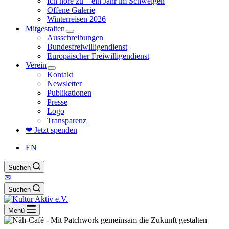
Ich höre zu – ein Jahr im Schweigen
Offene Galerie
Winterreisen 2026
Mitgestalten
Ausschreibungen
Bundesfreiwilligendienst
Europäischer Freiwilligendienst
Verein
Kontakt
Newsletter
Publikationen
Presse
Logo
Transparenz
❤ Jetzt spenden
EN
Suchen
✉
Suchen
Menü