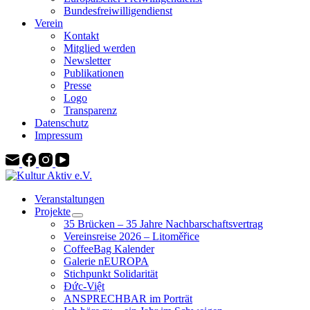
Bundesfreiwilligendienst
Verein
Kontakt
Mitglied werden
Newsletter
Publikationen
Presse
Logo
Transparenz
Datenschutz
Impressum
Veranstaltungen
Projekte
35 Brücken – 35 Jahre Nachbarschaftsvertrag
Vereinsreise 2026 – Litoměřice
CoffeeBag Kalender
Galerie nEUROPA
Stichpunkt Solidarität
Đức-Việt
ANSPRECHBAR im Porträt