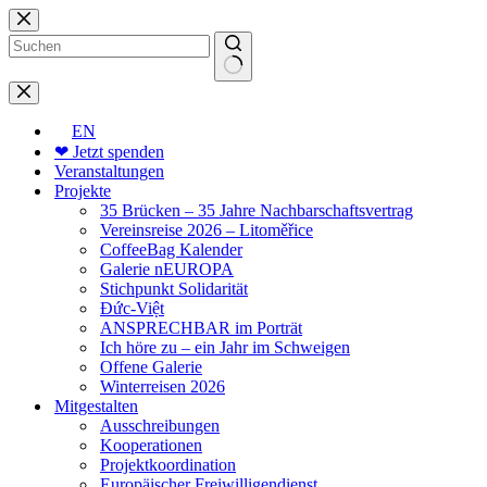
Zum
Inhalt
springen
Keine
Ergebnisse
EN
❤ Jetzt spenden
Veranstaltungen
Projekte
35 Brücken – 35 Jahre Nachbarschaftsvertrag
Vereinsreise 2026 – Litoměřice
CoffeeBag Kalender
Galerie nEUROPA
Stichpunkt Solidarität
Đức-Việt
ANSPRECHBAR im Porträt
Ich höre zu – ein Jahr im Schweigen
Offene Galerie
Winterreisen 2026
Mitgestalten
Ausschreibungen
Kooperationen
Projektkoordination
Europäischer Freiwilligendienst