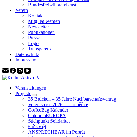
Bundesfreiwilligendienst
Verein
Kontakt
Mitglied werden
Newsletter
Publikationen
Presse
Logo
Transparenz
Datenschutz
Impressum
Veranstaltungen
Projekte
35 Brücken – 35 Jahre Nachbarschaftsvertrag
Vereinsreise 2026 – Litoměřice
CoffeeBag Kalender
Galerie nEUROPA
Stichpunkt Solidarität
Đức-Việt
ANSPRECHBAR im Porträt