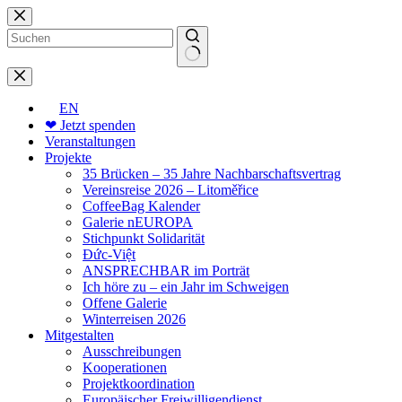
Zum
Inhalt
springen
Keine
Ergebnisse
EN
❤ Jetzt spenden
Veranstaltungen
Projekte
35 Brücken – 35 Jahre Nachbarschaftsvertrag
Vereinsreise 2026 – Litoměřice
CoffeeBag Kalender
Galerie nEUROPA
Stichpunkt Solidarität
Đức-Việt
ANSPRECHBAR im Porträt
Ich höre zu – ein Jahr im Schweigen
Offene Galerie
Winterreisen 2026
Mitgestalten
Ausschreibungen
Kooperationen
Projektkoordination
Europäischer Freiwilligendienst