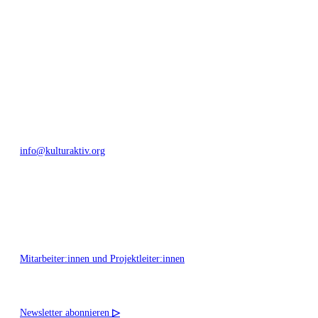
Umfeld.
Bautzner Straße 49, 01099 Dresden
+49 351 811 37 55
info@kulturaktiv.org
Montag - Freitag 10:00 - 16:00
Mitarbeiter:innen und Projektleiter:innen
Newsletter abonnieren
▷