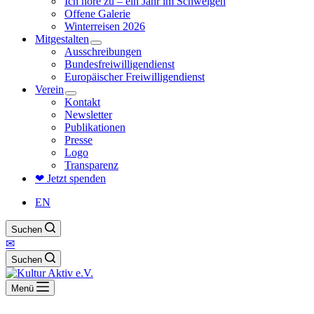
Ich höre zu – ein Jahr im Schweigen
Offene Galerie
Winterreisen 2026
Mitgestalten
Ausschreibungen
Bundesfreiwilligendienst
Europäischer Freiwilligendienst
Verein
Kontakt
Newsletter
Publikationen
Presse
Logo
Transparenz
❤ Jetzt spenden
EN
Suchen
✉
Suchen
Menü