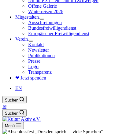
Ich höre zu – ein Jahr im Schweigen
Offene Galerie
Winterreisen 2026
Mitgestalten
Ausschreibungen
Bundesfreiwilligendienst
Europäischer Freiwilligendienst
Verein
Kontakt
Newsletter
Publikationen
Presse
Logo
Transparenz
❤ Jetzt spenden
EN
Suchen
✉
Suchen
Menü