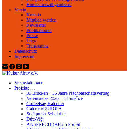
Bundesfreiwilligendienst
Verein
Kontakt
Mitglied werden
Newsletter
Publikationen
Presse
Logo
Transparenz
Datenschutz
Impressum
Veranstaltungen
Projekte
35 Brücken – 35 Jahre Nachbarschaftsvertrag
Vereinsreise 2026 – Litoměřice
CoffeeBag Kalender
Galerie nEUROPA
Stichpunkt Solidarität
Đức-Việt
ANSPRECHBAR im Porträt