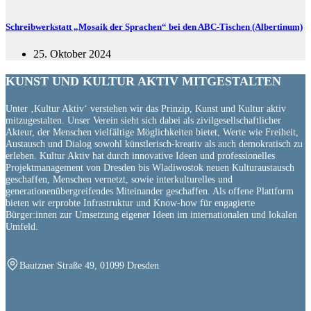
Schreibwerkstatt „Mosaik der Sprachen“ bei den ABC-Tischen (Albertinum)
25. Oktober 2024
KUNST UND
KULTUR AKTIV
MITGESTALTEN
Unter ‚Kultur Aktiv‘ verstehen wir das Prinzip, Kunst und Kultur aktiv
mitzugestalten. Unser Verein sieht sich dabei als zivilgesellschaftlicher
Akteur, der Menschen vielfältige Möglichkeiten bietet, Werte wie Freiheit,
Austausch und Dialog sowohl künstlerisch-kreativ als auch demokratisch zu
erleben. Kultur Aktiv hat durch innovative Ideen und professionelles
Projektmanagement von Dresden bis Wladiwostok neuen Kulturaustausch
geschaffen, Menschen vernetzt, sowie interkulturelles und
generationenübergreifendes Miteinander geschaffen. Als offene Plattform
bieten wir erprobte Infrastruktur und Know-how für engagierte
Bürger:innen zur Umsetzung eigener Ideen im internationalen und lokalen
Umfeld.
Bautzner Straße 49, 01099 Dresden