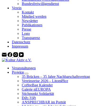
Bundesfreiwilligendienst
Verein
Kontakt
Mitglied werden
Newsletter
Publikationen
Presse
Logo
Transparenz
Datenschutz
Impressum
Veranstaltungen
Projekte
35 Brücken – 35 Jahre Nachbarschaftsvertrag
Vereinsreise 2026 – Litoměřice
CoffeeBag Kalender
Galerie nEUROPA
Stichpunkt Solidarität
Đức-Việt
ANSPRECHBAR im Porträt