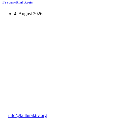
Frauen-Kraftkreis
4. August 2026
KUNST UND
KULTUR AKTIV
MITGES
Unter ‚Kultur Aktiv‘ verstehen wir das Prinzip, Kunst und Kultur aktiv
Freiheit, Austausch und Dialog sowohl künstlerisch-kreativ als auch
neuen Kulturaustausch geschaffen, Menschen vernetzt, sowie interkul
engagierte Bürger:innen zur Umsetzung eigener Ideen im internation
Bautzner Straße 49, 01099 Dresden
+49 351 811 37 55
info@kulturaktiv.org