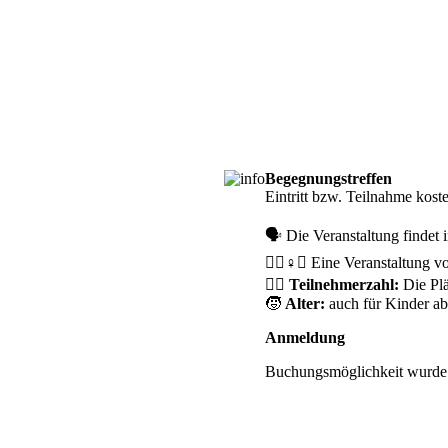
Begegnungstreffen
Anm
Eintritt bzw. Teilnahme kost
🗣️ Die Veranstaltung findet i
🧘‍♀️♀️✊ Eine Veranstaltung 
🙋‍♀️
Teilnehmerzahl:
Die Plä
🧒
Alter:
auch für Kinder ab
Anmeldung
Buchungsmöglichkeit wurde b