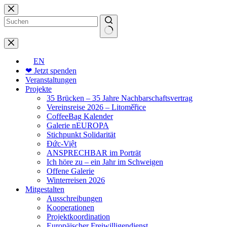
Zum
Inhalt
springen
Keine
Ergebnisse
EN
❤ Jetzt spenden
Veranstaltungen
Projekte
35 Brücken – 35 Jahre Nachbarschaftsvertrag
Vereinsreise 2026 – Litoměřice
CoffeeBag Kalender
Galerie nEUROPA
Stichpunkt Solidarität
Đức-Việt
ANSPRECHBAR im Porträt
Ich höre zu – ein Jahr im Schweigen
Offene Galerie
Winterreisen 2026
Mitgestalten
Ausschreibungen
Kooperationen
Projektkoordination
Europäischer Freiwilligendienst