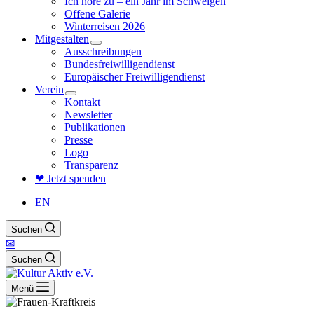
Ich höre zu – ein Jahr im Schweigen
Offene Galerie
Winterreisen 2026
Mitgestalten
Ausschreibungen
Bundesfreiwilligendienst
Europäischer Freiwilligendienst
Verein
Kontakt
Newsletter
Publikationen
Presse
Logo
Transparenz
❤ Jetzt spenden
EN
Suchen
✉
Suchen
Menü