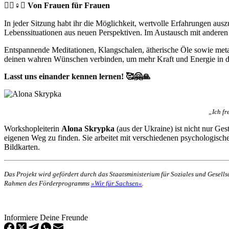
🧘‍♀️♀️✊ Von Frauen für Frauen
In jeder Sitzung habt ihr die Möglichkeit, wertvolle Erfahrungen au
Lebenssituationen aus neuen Perspektiven. Im Austausch mit anderen 
Entspannende Meditationen, Klangschalen, ätherische Öle sowie meta
deinen wahren Wünschen verbinden, um mehr Kraft und Energie in d
Lasst uns einander kennen lernen! 🥰🤗🙏
„Ich fr
Workshopleiterin
Alona Skrypka
(aus der Ukraine) ist nicht nur Ges
eigenen Weg zu finden. Sie arbeitet mit verschiedenen psychologis
Bildkarten.
Das Projekt wird gefördert durch das Staatsministerium für Soziales und Gesel
Rahmen des Förderprogramms
»Wir für Sachsen«
.
Informiere Deine Freunde