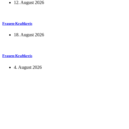
12. August 2026
Frauen-Kraftkreis
18. August 2026
Frauen-Kraftkreis
4. August 2026
KUNST UND
KULTUR AKTIV
MITGES
Unter ‚Kultur Aktiv‘ verstehen wir das Prinzip, Kunst und Kultur aktiv
Freiheit, Austausch und Dialog sowohl künstlerisch-kreativ als auch
neuen Kulturaustausch geschaffen, Menschen vernetzt, sowie interkul
engagierte Bürger:innen zur Umsetzung eigener Ideen im internation
Bautzner Straße 49, 01099 Dresden