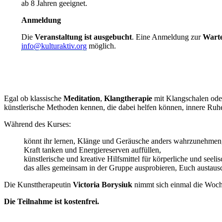
ab 8 Jahren geeignet.
Anmeldung
Die
Veranstaltung ist ausgebucht
. Eine Anmeldung zur
Warte
info@kulturaktiv.org
möglich.
Egal ob klassische
Meditation
,
Klangtherapie
mit Klangschalen oder
künstlerische Methoden kennen, die dabei helfen können, innere Ruh
Während des Kurses:
könnt ihr lernen, Klänge und Geräusche anders wahrzunehmen
Kraft tanken und Energiereserven auffüllen,
künstlerische und kreative Hilfsmittel für körperliche und seeli
das alles gemeinsam in der Gruppe ausprobieren, Euch austaus
Die Kunsttherapeutin
Victoria Borysiuk
nimmt sich einmal die Woch
Die Teilnahme ist kostenfrei.