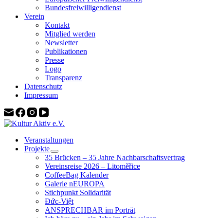
Bundesfreiwilligendienst
Verein
Kontakt
Mitglied werden
Newsletter
Publikationen
Presse
Logo
Transparenz
Datenschutz
Impressum
Veranstaltungen
Projekte
35 Brücken – 35 Jahre Nachbarschaftsvertrag
Vereinsreise 2026 – Litoměřice
CoffeeBag Kalender
Galerie nEUROPA
Stichpunkt Solidarität
Đức-Việt
ANSPRECHBAR im Porträt