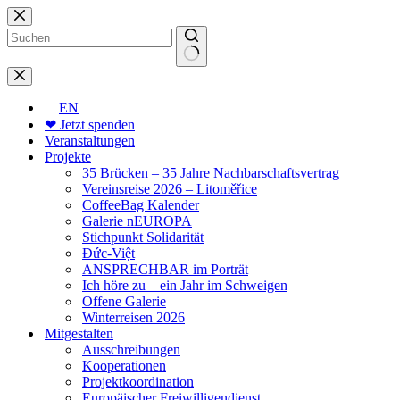
Zum
Inhalt
springen
Keine
Ergebnisse
EN
❤ Jetzt spenden
Veranstaltungen
Projekte
35 Brücken – 35 Jahre Nachbarschaftsvertrag
Vereinsreise 2026 – Litoměřice
CoffeeBag Kalender
Galerie nEUROPA
Stichpunkt Solidarität
Đức-Việt
ANSPRECHBAR im Porträt
Ich höre zu – ein Jahr im Schweigen
Offene Galerie
Winterreisen 2026
Mitgestalten
Ausschreibungen
Kooperationen
Projektkoordination
Europäischer Freiwilligendienst