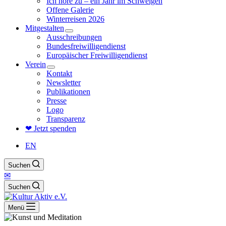
Ich höre zu – ein Jahr im Schweigen
Offene Galerie
Winterreisen 2026
Mitgestalten
Ausschreibungen
Bundesfreiwilligendienst
Europäischer Freiwilligendienst
Verein
Kontakt
Newsletter
Publikationen
Presse
Logo
Transparenz
❤ Jetzt spenden
EN
Suchen
✉
Suchen
Menü