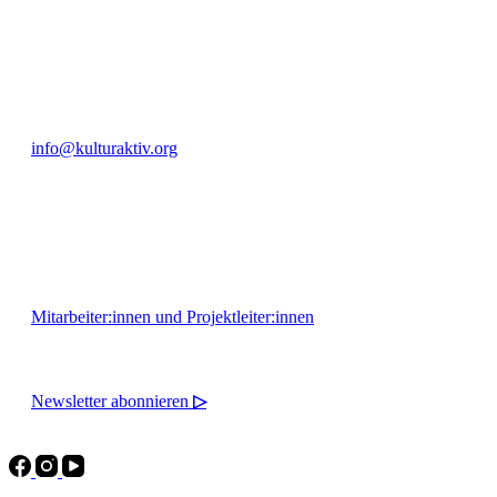
+49 351 811 37 55
info@kulturaktiv.org
Montag - Freitag 10:00 - 16:00
Mitarbeiter:innen und Projektleiter:innen
Newsletter abonnieren
▷