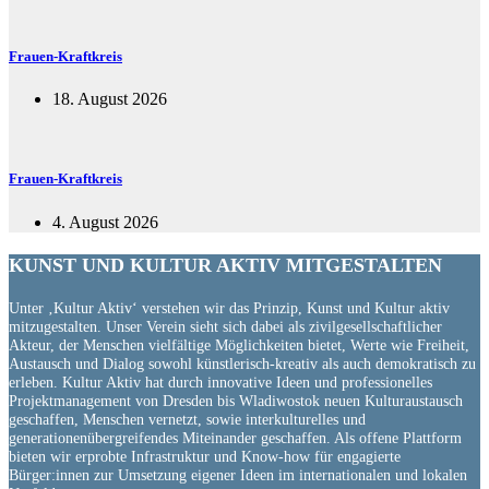
Frauen-Kraftkreis
18. August 2026
Frauen-Kraftkreis
4. August 2026
KUNST UND
KULTUR AKTIV
MITGESTALTEN
Unter ‚Kultur Aktiv‘ verstehen wir das Prinzip, Kunst und Kultur aktiv
mitzugestalten. Unser Verein sieht sich dabei als zivilgesellschaftlicher
Akteur, der Menschen vielfältige Möglichkeiten bietet, Werte wie Freiheit,
Austausch und Dialog sowohl künstlerisch-kreativ als auch demokratisch zu
erleben. Kultur Aktiv hat durch innovative Ideen und professionelles
Projektmanagement von Dresden bis Wladiwostok neuen Kulturaustausch
geschaffen, Menschen vernetzt, sowie interkulturelles und
generationenübergreifendes Miteinander geschaffen. Als offene Plattform
bieten wir erprobte Infrastruktur und Know-how für engagierte
Bürger:innen zur Umsetzung eigener Ideen im internationalen und lokalen