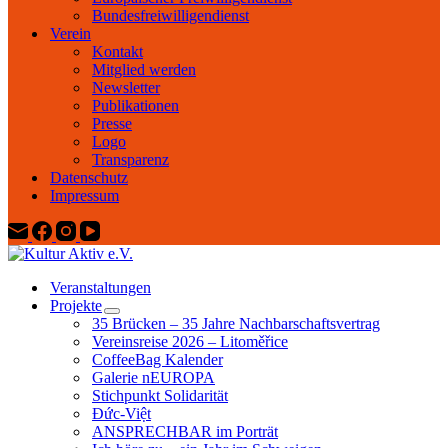
Bundesfreiwilligendienst
Verein
Kontakt
Mitglied werden
Newsletter
Publikationen
Presse
Logo
Transparenz
Datenschutz
Impressum
Veranstaltungen
Projekte
35 Brücken – 35 Jahre Nachbarschaftsvertrag
Vereinsreise 2026 – Litoměřice
CoffeeBag Kalender
Galerie nEUROPA
Stichpunkt Solidarität
Đức-Việt
ANSPRECHBAR im Porträt