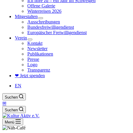
Ich höre zu – ein Jahr im Schweigen
Offene Galerie
Winterreisen 2026
Mitgestalten
Ausschreibungen
Bundesfreiwilligendienst
Europäischer Freiwilligendienst
Verein
Kontakt
Newsletter
Publikationen
Presse
Logo
Transparenz
❤ Jetzt spenden
EN
Suchen
✉
Suchen
Menü