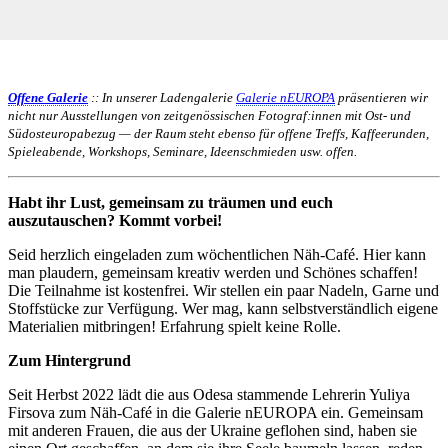
Offene Galerie
:: In unserer Ladengalerie
Galerie nEUROPA
präsentieren wir
nicht nur Ausstellungen von zeitgenössischen Fotograf:innen mit Ost- und
Südosteuropabezug — der Raum steht ebenso für offene Treffs, Kaffeerunden,
Spieleabende, Workshops, Seminare, Ideenschmieden usw. offen.
Habt ihr Lust, gemeinsam zu träumen und euch
auszutauschen? Kommt vorbei!
Seid herzlich eingeladen zum wöchentlichen Näh-Café. Hier kann
man plaudern, gemeinsam kreativ werden und Schönes schaffen!
Die Teilnahme ist kostenfrei. Wir stellen ein paar Nadeln, Garne und
Stoffstücke zur Verfügung. Wer mag, kann selbstverständlich eigene
Materialien mitbringen! Erfahrung spielt keine Rolle.
Zum Hintergrund
Seit Herbst 2022 lädt die aus Odesa stammende Lehrerin Yuliya
Firsova zum Näh-Café in die Galerie nEUROPA ein. Gemeinsam
mit anderen Frauen, die aus der Ukraine geflohen sind, haben sie