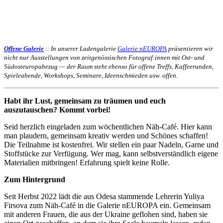
Offene Galerie
:: In unserer Ladengalerie
Galerie nEUROPA
präsentieren wir
nicht nur Ausstellungen von zeitgenössischen Fotograf:innen mit Ost- und
Südosteuropabezug — der Raum steht ebenso für offene Treffs, Kaffeerunden,
Spieleabende, Workshops, Seminare, Ideenschmieden usw. offen.
Habt ihr Lust, gemeinsam zu träumen und euch
auszutauschen? Kommt vorbei!
Seid herzlich eingeladen zum wöchentlichen Näh-Café. Hier kann
man plaudern, gemeinsam kreativ werden und Schönes schaffen!
Die Teilnahme ist kostenfrei. Wir stellen ein paar Nadeln, Garne und
Stoffstücke zur Verfügung. Wer mag, kann selbstverständlich eigene
Materialien mitbringen! Erfahrung spielt keine Rolle.
Zum Hintergrund
Seit Herbst 2022 lädt die aus Odesa stammende Lehrerin Yuliya
Firsova zum Näh-Café in die Galerie nEUROPA ein. Gemeinsam
mit anderen Frauen, die aus der Ukraine geflohen sind, haben sie