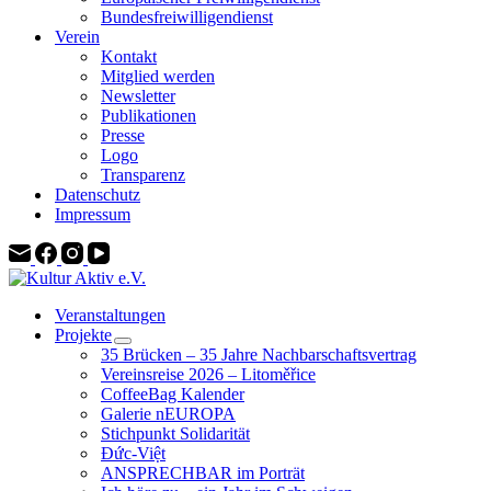
Bundesfreiwilligendienst
Verein
Kontakt
Mitglied werden
Newsletter
Publikationen
Presse
Logo
Transparenz
Datenschutz
Impressum
Veranstaltungen
Projekte
35 Brücken – 35 Jahre Nachbarschaftsvertrag
Vereinsreise 2026 – Litoměřice
CoffeeBag Kalender
Galerie nEUROPA
Stichpunkt Solidarität
Đức-Việt
ANSPRECHBAR im Porträt