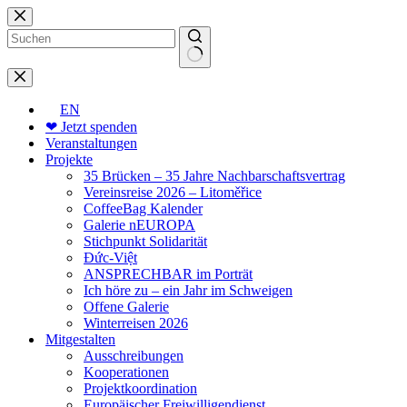
Zum
Inhalt
springen
Keine
Ergebnisse
EN
❤ Jetzt spenden
Veranstaltungen
Projekte
35 Brücken – 35 Jahre Nachbarschaftsvertrag
Vereinsreise 2026 – Litoměřice
CoffeeBag Kalender
Galerie nEUROPA
Stichpunkt Solidarität
Đức-Việt
ANSPRECHBAR im Porträt
Ich höre zu – ein Jahr im Schweigen
Offene Galerie
Winterreisen 2026
Mitgestalten
Ausschreibungen
Kooperationen
Projektkoordination
Europäischer Freiwilligendienst