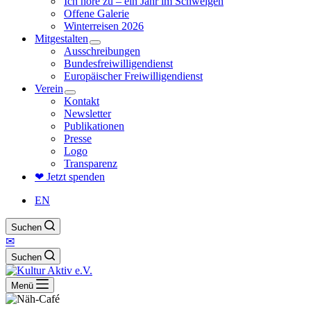
Ich höre zu – ein Jahr im Schweigen
Offene Galerie
Winterreisen 2026
Mitgestalten
Ausschreibungen
Bundesfreiwilligendienst
Europäischer Freiwilligendienst
Verein
Kontakt
Newsletter
Publikationen
Presse
Logo
Transparenz
❤ Jetzt spenden
EN
Suchen
✉
Suchen
Menü