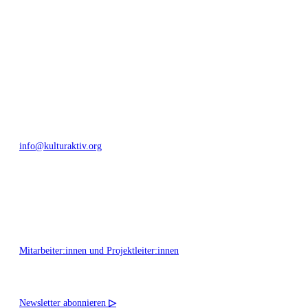
Umfeld.
Bautzner Straße 49, 01099 Dresden
+49 351 811 37 55
info@kulturaktiv.org
Montag - Freitag 10:00 - 16:00
Mitarbeiter:innen und Projektleiter:innen
Newsletter abonnieren
▷