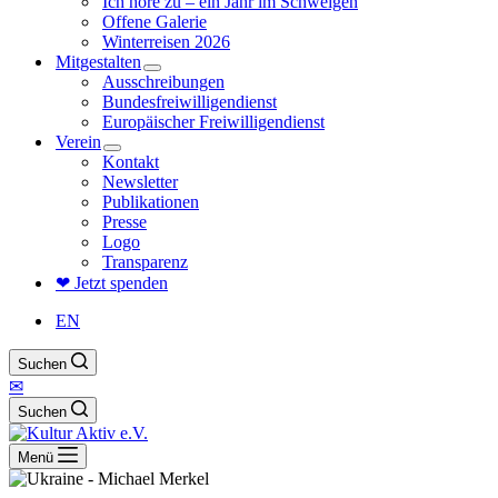
Ich höre zu – ein Jahr im Schweigen
Offene Galerie
Winterreisen 2026
Mitgestalten
Ausschreibungen
Bundesfreiwilligendienst
Europäischer Freiwilligendienst
Verein
Kontakt
Newsletter
Publikationen
Presse
Logo
Transparenz
❤ Jetzt spenden
EN
Suchen
✉
Suchen
Menü