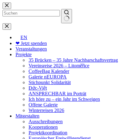
Zum
Inhalt
springen
Keine
Ergebnisse
EN
❤ Jetzt spenden
Veranstaltungen
Projekte
35 Brücken – 35 Jahre Nachbarschaftsvertrag
Vereinsreise 2026 – Litoměřice
CoffeeBag Kalender
Galerie nEUROPA
Stichpunkt Solidarität
Đức-Việt
ANSPRECHBAR im Porträt
Ich höre zu – ein Jahr im Schweigen
Offene Galerie
Winterreisen 2026
Mitgestalten
Ausschreibungen
Kooperationen
Projektkoordination
Europäischer Freiwilligendienst