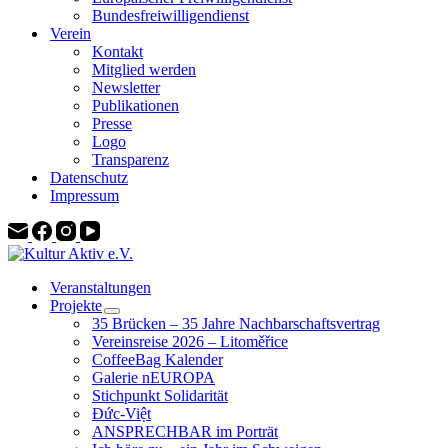
Bundesfreiwilligendienst
Verein
Kontakt
Mitglied werden
Newsletter
Publikationen
Presse
Logo
Transparenz
Datenschutz
Impressum
Veranstaltungen
Projekte
35 Brücken – 35 Jahre Nachbarschaftsvertrag
Vereinsreise 2026 – Litoměřice
CoffeeBag Kalender
Galerie nEUROPA
Stichpunkt Solidarität
Đức-Việt
ANSPRECHBAR im Porträt