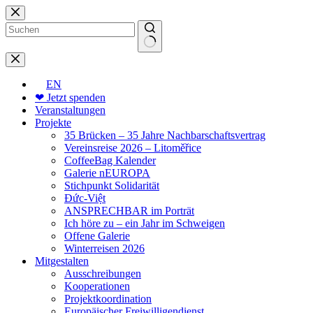
Zum
Inhalt
springen
Keine
Ergebnisse
EN
❤ Jetzt spenden
Veranstaltungen
Projekte
35 Brücken – 35 Jahre Nachbarschaftsvertrag
Vereinsreise 2026 – Litoměřice
CoffeeBag Kalender
Galerie nEUROPA
Stichpunkt Solidarität
Đức-Việt
ANSPRECHBAR im Porträt
Ich höre zu – ein Jahr im Schweigen
Offene Galerie
Winterreisen 2026
Mitgestalten
Ausschreibungen
Kooperationen
Projektkoordination
Europäischer Freiwilligendienst