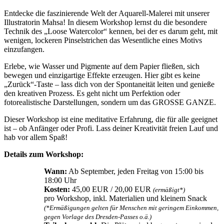
Entdecke die faszinierende Welt der Aquarell-Malerei mit unserer
Illustratorin Mahsa! In diesem Workshop lernst du die besondere
Technik des „Loose Watercolor“ kennen, bei der es darum geht, mit
wenigen, lockeren Pinselstrichen das Wesentliche eines Motivs
einzufangen.
Erlebe, wie Wasser und Pigmente auf dem Papier fließen, sich
bewegen und einzigartige Effekte erzeugen. Hier gibt es keine
„Zurück“-Taste – lass dich von der Spontaneität leiten und genieße
den kreativen Prozess. Es geht nicht um Perfektion oder
fotorealistische Darstellungen, sondern um das GROSSE GANZE.
Dieser Workshop ist eine meditative Erfahrung, die für alle geeignet
ist – ob Anfänger oder Profi. Lass deiner Kreativität freien Lauf und
hab vor allem Spaß!
Details zum Workshop:
Wann:
Ab September, jeden Freitag von 15:00 bis
18:00 Uhr
Kosten:
45,00 EUR / 20,00 EUR
(ermäßigt*)
pro Workshop, inkl. Materialien und kleinem Snack
(*Ermäßigungen gelten für Menschen mit geringem Einkommen,
gegen Vorlage des Dresden-Passes o.ä.)