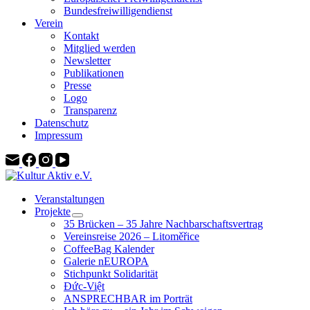
Bundesfreiwilligendienst
Verein
Kontakt
Mitglied werden
Newsletter
Publikationen
Presse
Logo
Transparenz
Datenschutz
Impressum
Veranstaltungen
Projekte
35 Brücken – 35 Jahre Nachbarschaftsvertrag
Vereinsreise 2026 – Litoměřice
CoffeeBag Kalender
Galerie nEUROPA
Stichpunkt Solidarität
Đức-Việt
ANSPRECHBAR im Porträt