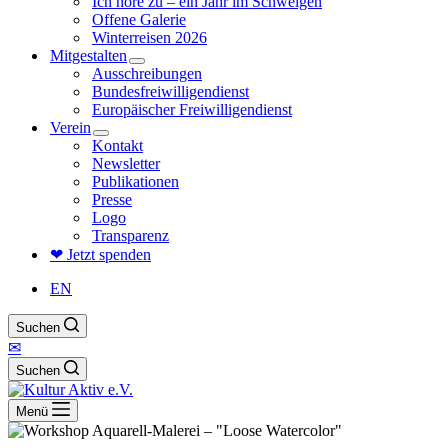
Ich höre zu – ein Jahr im Schweigen
Offene Galerie
Winterreisen 2026
Mitgestalten
Ausschreibungen
Bundesfreiwilligendienst
Europäischer Freiwilligendienst
Verein
Kontakt
Newsletter
Publikationen
Presse
Logo
Transparenz
❤ Jetzt spenden
EN
Suchen
✉
Suchen
Menü