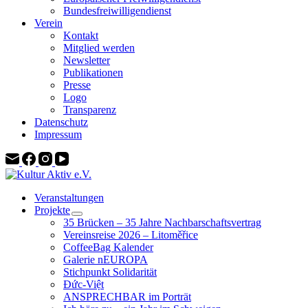
Bundesfreiwilligendienst
Verein
Kontakt
Mitglied werden
Newsletter
Publikationen
Presse
Logo
Transparenz
Datenschutz
Impressum
Veranstaltungen
Projekte
35 Brücken – 35 Jahre Nachbarschaftsvertrag
Vereinsreise 2026 – Litoměřice
CoffeeBag Kalender
Galerie nEUROPA
Stichpunkt Solidarität
Đức-Việt
ANSPRECHBAR im Porträt