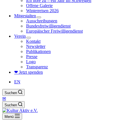
Ich höre zu – ein Jahr im Schweigen
Offene Galerie
Winterreisen 2026
Mitgestalten
Ausschreibungen
Bundesfreiwilligendienst
Europäischer Freiwilligendienst
Verein
Kontakt
Newsletter
Publikationen
Presse
Logo
Transparenz
❤ Jetzt spenden
EN
Suchen
✉
Suchen
Menü