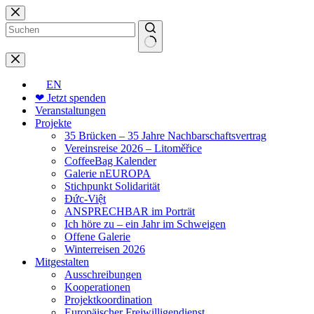
Zum
Inhalt
springen
Keine
Ergebnisse
EN
❤ Jetzt spenden
Veranstaltungen
Projekte
35 Brücken – 35 Jahre Nachbarschaftsvertrag
Vereinsreise 2026 – Litoměřice
CoffeeBag Kalender
Galerie nEUROPA
Stichpunkt Solidarität
Đức-Việt
ANSPRECHBAR im Porträt
Ich höre zu – ein Jahr im Schweigen
Offene Galerie
Winterreisen 2026
Mitgestalten
Ausschreibungen
Kooperationen
Projektkoordination
Europäischer Freiwilligendienst