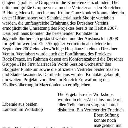
(Jugend-) politische Gruppen in die Konferenz einzubinden. Die
dritte und größte Gruppe versammelte Vertreter aus den Bereichen
Bildung, Menschenrechte und Kultur. Ganz konkret konnte hier ein
erster Hilfstransport von Schulmaterial nach Skopje vereinbart
werden, die umfangreiche Erfahrung des Dresdner Vereins
ermöglicht die Umsetzung des Projektes bereits im Herbst 2007.
Darüberhinaus konnten die bestehenden Kontakte im
Jugendkulturbereich gestärkt werden und der Austausch in 2008
fortgeführt werden. Eine Skopjoter Vertreterin absolvierte im
September 2007 eine vierwöchige Hospitanz in einem Dresdner
Verein. Vereinbart wurde auch die Fortführung des Projektes
Rock4Peace, im Rahmen dessen am Konferenzabend die Dresdner
Gruppe „The First Marraca$h World Session Orchestra“ das
Skopjoter Publikum sowie die offiziellen Vertreter beider Staaten
und Städte faszinierte. Darüberhinaus wurden Kontakte geknüpft,
um weitere Projekte vor allem im Bereich Entwaffnung der
Zivilbevölkerung in Mazedonien zu ermöglichen.
Die Ergebnisse der Workshops
wurden in einer Abschlussrunde mit
Liberale aus beiden
allen Teilnehmern vorgestellt und
Ländern im Workshop
diskutiert. Ein Vertreter der Friedrich
Ebert Stiftung
konnte noch
maßgeblich mit