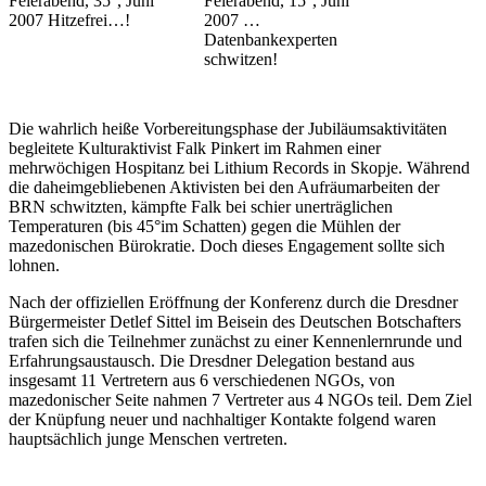
Feierabend, 35°, Juni
Feierabend, 15°, Juni
2007 Hitzefrei…!
2007 …
Datenbankexperten
schwitzen!
Die wahrlich heiße Vorbereitungsphase der Jubiläumsaktivitäten
begleitete Kulturaktivist Falk Pinkert im Rahmen einer
mehrwöchigen Hospitanz bei Lithium Records in Skopje. Während
die daheimgebliebenen Aktivisten bei den Aufräumarbeiten der
BRN schwitzten, kämpfte Falk bei schier unerträglichen
Temperaturen (bis 45°im Schatten) gegen die Mühlen der
mazedonischen Bürokratie. Doch dieses Engagement sollte sich
lohnen.
Nach der offiziellen Eröffnung der Konferenz durch die Dresdner
Bürgermeister Detlef Sittel im Beisein des Deutschen Botschafters
trafen sich die Teilnehmer zunächst zu einer Kennenlernrunde und
Erfahrungsaustausch. Die Dresdner Delegation bestand aus
insgesamt 11 Vertretern aus 6 verschiedenen NGOs, von
mazedonischer Seite nahmen 7 Vertreter aus 4 NGOs teil. Dem Ziel
der Knüpfung neuer und nachhaltiger Kontakte folgend waren
hauptsächlich junge Menschen vertreten.