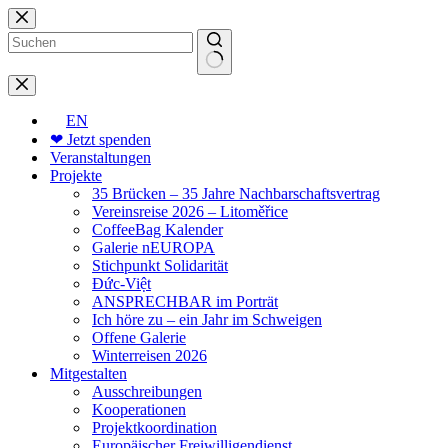
Zum
Inhalt
springen
Keine
Ergebnisse
EN
❤ Jetzt spenden
Veranstaltungen
Projekte
35 Brücken – 35 Jahre Nachbarschaftsvertrag
Vereinsreise 2026 – Litoměřice
CoffeeBag Kalender
Galerie nEUROPA
Stichpunkt Solidarität
Đức-Việt
ANSPRECHBAR im Porträt
Ich höre zu – ein Jahr im Schweigen
Offene Galerie
Winterreisen 2026
Mitgestalten
Ausschreibungen
Kooperationen
Projektkoordination
Europäischer Freiwilligendienst