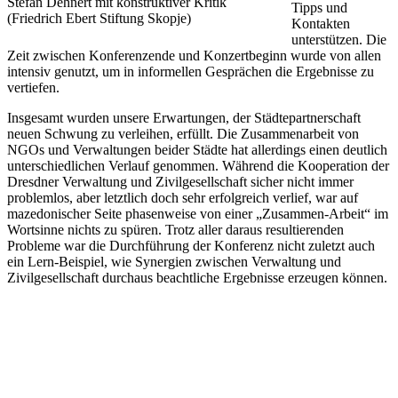
Stefan Dehnert mit konstruktiver Kritik
Tipps und
(Friedrich Ebert Stiftung Skopje)
Kontakten
unterstützen. Die
Zeit zwischen Konferenzende und Konzertbeginn wurde von allen
intensiv genutzt, um in informellen Gesprächen die Ergebnisse zu
vertiefen.
Insgesamt wurden unsere Erwartungen, der Städtepartnerschaft
neuen Schwung zu verleihen, erfüllt. Die Zusammenarbeit von
NGOs und Verwaltungen beider Städte hat allerdings einen deutlich
unterschiedlichen Verlauf genommen. Während die Kooperation der
Dresdner Verwaltung und Zivilgesellschaft sicher nicht immer
problemlos, aber letztlich doch sehr erfolgreich verlief, war auf
mazedonischer Seite phasenweise von einer „Zusammen-Arbeit“ im
Wortsinne nichts zu spüren. Trotz aller daraus resultierenden
Probleme war die Durchführung der Konferenz nicht zuletzt auch
ein Lern-Beispiel, wie Synergien zwischen Verwaltung und
Zivilgesellschaft durchaus beachtliche Ergebnisse erzeugen können.
KUNST UND
KULTUR AKTIV
MITGESTALTEN
Unter ‚Kultur Aktiv‘ verstehen wir das Prinzip, Kunst und Kultur aktiv
mitzugestalten. Unser Verein sieht sich dabei als zivilgesellschaftlicher