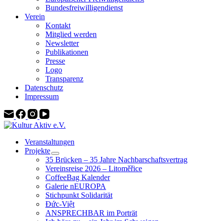
Bundesfreiwilligendienst
Verein
Kontakt
Mitglied werden
Newsletter
Publikationen
Presse
Logo
Transparenz
Datenschutz
Impressum
Veranstaltungen
Projekte
35 Brücken – 35 Jahre Nachbarschaftsvertrag
Vereinsreise 2026 – Litoměřice
CoffeeBag Kalender
Galerie nEUROPA
Stichpunkt Solidarität
Đức-Việt
ANSPRECHBAR im Porträt