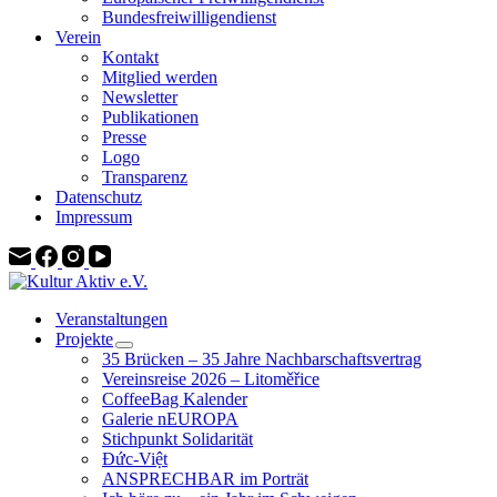
Bundesfreiwilligendienst
Verein
Kontakt
Mitglied werden
Newsletter
Publikationen
Presse
Logo
Transparenz
Datenschutz
Impressum
Veranstaltungen
Projekte
35 Brücken – 35 Jahre Nachbarschaftsvertrag
Vereinsreise 2026 – Litoměřice
CoffeeBag Kalender
Galerie nEUROPA
Stichpunkt Solidarität
Đức-Việt
ANSPRECHBAR im Porträt