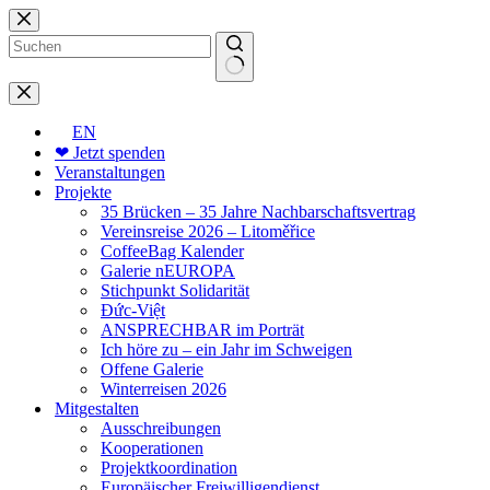
Zum
Inhalt
springen
Keine
Ergebnisse
EN
❤ Jetzt spenden
Veranstaltungen
Projekte
35 Brücken – 35 Jahre Nachbarschaftsvertrag
Vereinsreise 2026 – Litoměřice
CoffeeBag Kalender
Galerie nEUROPA
Stichpunkt Solidarität
Đức-Việt
ANSPRECHBAR im Porträt
Ich höre zu – ein Jahr im Schweigen
Offene Galerie
Winterreisen 2026
Mitgestalten
Ausschreibungen
Kooperationen
Projektkoordination
Europäischer Freiwilligendienst