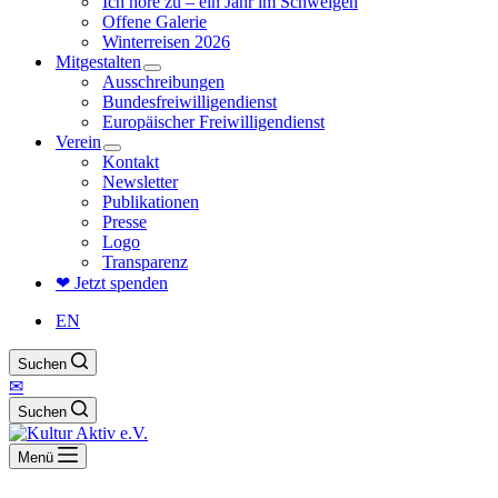
Ich höre zu – ein Jahr im Schweigen
Offene Galerie
Winterreisen 2026
Mitgestalten
Ausschreibungen
Bundesfreiwilligendienst
Europäischer Freiwilligendienst
Verein
Kontakt
Newsletter
Publikationen
Presse
Logo
Transparenz
❤ Jetzt spenden
EN
Suchen
✉
Suchen
Menü