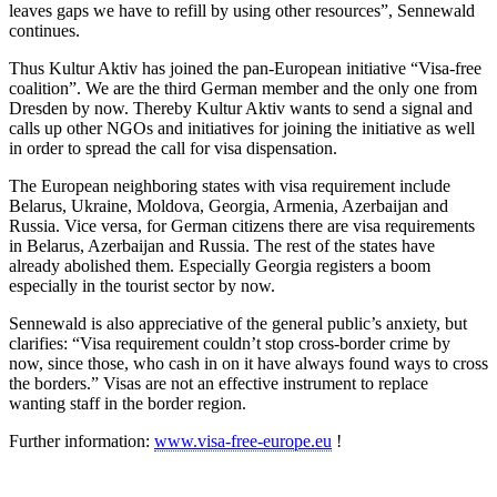
leaves gaps we have to refill by using other resources”, Sennewald
continues.
Thus Kultur Aktiv has joined the pan-European initiative “Visa-free
coalition”. We are the third German member and the only one from
Dresden by now. Thereby Kultur Aktiv wants to send a signal and
calls up other NGOs and initiatives for joining the initiative as well
in order to spread the call for visa dispensation.
The European neighboring states with visa requirement include
Belarus, Ukraine, Moldova, Georgia, Armenia, Azerbaijan and
Russia. Vice versa, for German citizens there are visa requirements
in Belarus, Azerbaijan and Russia. The rest of the states have
already abolished them. Especially Georgia registers a boom
especially in the tourist sector by now.
Sennewald is also appreciative of the general public’s anxiety, but
clarifies: “Visa requirement couldn’t stop cross-border crime by
now, since those, who cash in on it have always found ways to cross
the borders.” Visas are not an effective instrument to replace
wanting staff in the border region.
Further information:
www.visa-free-europe.eu
!
KUNST UND
KULTUR AKTIV
MITGESTALTEN