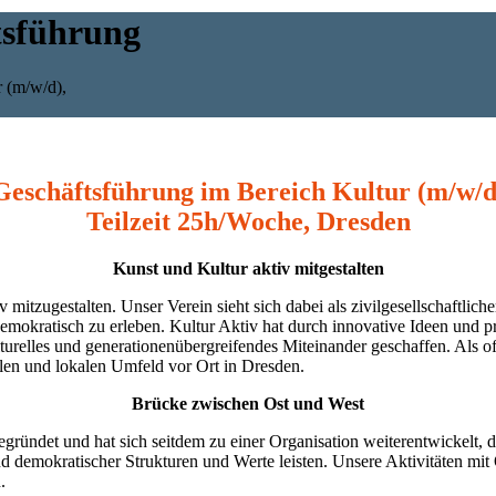
tsführung
 (m/w/d),
Geschäftsführung im Bereich Kultur
(m/w/d
Teilzeit 25h/Woche, Dresden
Kunst und Kultur aktiv mitgestalten
 mitzugestalten. Unser Verein sieht sich dabei als zivilgesellschaftlich
 demokratisch zu erleben. Kultur Aktiv hat durch innovative Ideen un
turelles und generationenübergreifendes Miteinander geschaffen. Als o
len und lokalen Umfeld vor Ort in Dresden.
Brücke zwischen Ost und West
ündet und hat sich seitdem zu einer Organisation weiterentwickelt, di
und demokratischer Strukturen und Werte leisten. Unsere Aktivitäten m
.