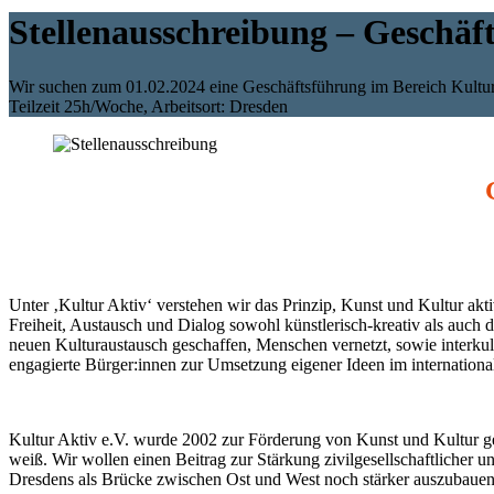
Stellenausschreibung – Geschäf
Wir suchen zum 01.02.2024 eine Geschäftsführung im Bereich Kultur
Teilzeit 25h/Woche, Arbeitsort: Dresden
Unter ‚Kultur Aktiv‘ verstehen wir das Prinzip, Kunst und Kultur aktiv
Freiheit, Austausch und Dialog sowohl künstlerisch-kreativ als auch
neuen Kulturaustausch geschaffen, Menschen vernetzt, sowie interkul
engagierte Bürger:innen zur Umsetzung eigener Ideen im internationa
Kultur Aktiv e.V. wurde 2002 zur Förderung von Kunst und Kultur gegr
weiß. Wir wollen einen Beitrag zur Stärkung zivilgesellschaftlicher 
Dresdens als Brücke zwischen Ost und West noch stärker auszubauen