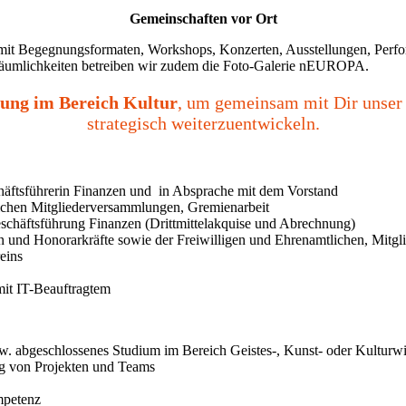
Gemeinschaften vor Ort
 mit Begegnungsformaten, Workshops, Konzerten, Ausstellungen, Perfor
 Räumlichkeiten betreiben wir zudem die Foto-Galerie nEUROPA.
rung im Bereich Kultur
, um gemeinsam mit Dir unser 
strategisch weiterzuentwickeln.
häftsführerin Finanzen und in Absprache mit dem Vorstand
lichen Mitgliederversammlungen, Gremienarbeit
schäftsführung Finanzen (Drittmittelakquise und Abrechnung)
en und Honorarkräfte sowie der Freiwilligen und Ehrenamtlichen, Mitg
eins
mit IT-Beauftragtem
spw. abgeschlossenes Studium im Bereich Geistes-, Kunst- oder Kultur
ng von Projekten und Teams
mpetenz