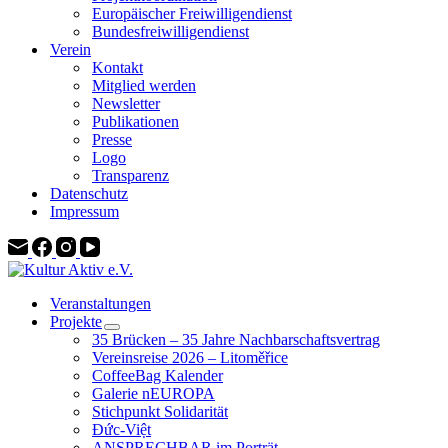
Europäischer Freiwilligendienst
Bundesfreiwilligendienst
Verein
Kontakt
Mitglied werden
Newsletter
Publikationen
Presse
Logo
Transparenz
Datenschutz
Impressum
Veranstaltungen
Projekte
35 Brücken – 35 Jahre Nachbarschaftsvertrag
Vereinsreise 2026 – Litoměřice
CoffeeBag Kalender
Galerie nEUROPA
Stichpunkt Solidarität
Đức-Việt
ANSPRECHBAR im Porträt