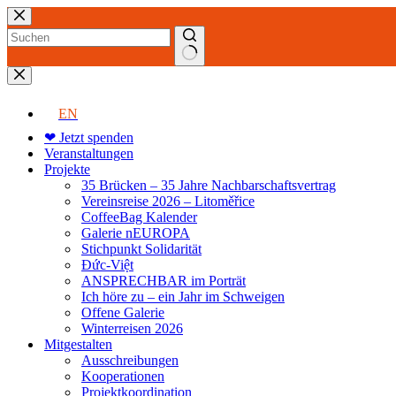
Zum
Inhalt
springen
Keine
Ergebnisse
EN
❤ Jetzt spenden
Veranstaltungen
Projekte
35 Brücken – 35 Jahre Nachbarschaftsvertrag
Vereinsreise 2026 – Litoměřice
CoffeeBag Kalender
Galerie nEUROPA
Stichpunkt Solidarität
Đức-Việt
ANSPRECHBAR im Porträt
Ich höre zu – ein Jahr im Schweigen
Offene Galerie
Winterreisen 2026
Mitgestalten
Ausschreibungen
Kooperationen
Projektkoordination