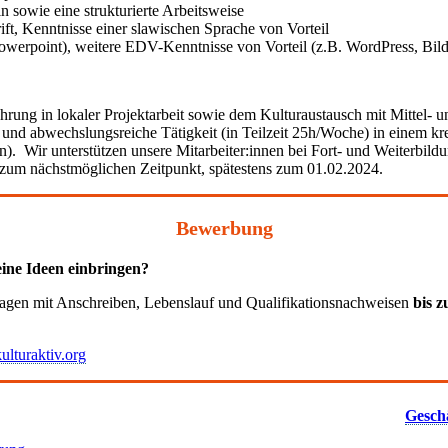
 sowie eine strukturierte Arbeitsweise
ft, Kenntnisse einer slawischen Sprache von Vorteil
erpoint), weitere EDV-Kenntnisse von Vorteil (z.B. WordPress, Bild
ahrung in lokaler Projektarbeit sowie dem Kulturaustausch mit Mittel- 
te und abwechslungsreiche Tätigkeit (in Teilzeit 25h/Woche) in einem 
. Wir unterstützen unsere Mitarbeiter:innen bei Fort- und Weiterbild
n zum nächstmöglichen Zeitpunkt, spätestens zum 01.02.2024.
Bewerbung
ine Ideen einbringen?
lagen mit Anschreiben, Lebenslauf und Qualifikationsnachweisen
bis 
kulturaktiv.org
Gesch