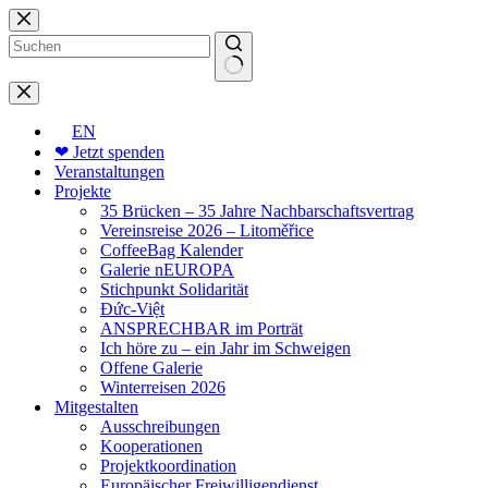
Zum
Inhalt
springen
Keine
Ergebnisse
EN
❤ Jetzt spenden
Veranstaltungen
Projekte
35 Brücken – 35 Jahre Nachbarschaftsvertrag
Vereinsreise 2026 – Litoměřice
CoffeeBag Kalender
Galerie nEUROPA
Stichpunkt Solidarität
Đức-Việt
ANSPRECHBAR im Porträt
Ich höre zu – ein Jahr im Schweigen
Offene Galerie
Winterreisen 2026
Mitgestalten
Ausschreibungen
Kooperationen
Projektkoordination
Europäischer Freiwilligendienst