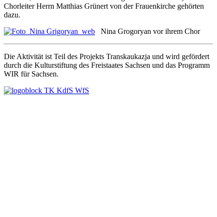
Chorleiter Herrn Matthias Grünert von der Frauenkirche gehörten
dazu.
Nina Grogoryan vor ihrem Chor
Die Aktivität ist Teil des Projekts Transkaukazja und wird gefördert
durch die Kulturstiftung des Freistaates Sachsen und das Programm
WIR für Sachsen.
KUNST UND
KULTUR AKTIV
MITGESTALTEN
Unter ‚Kultur Aktiv‘ verstehen wir das Prinzip, Kunst und Kultur aktiv
mitzugestalten. Unser Verein sieht sich dabei als zivilgesellschaftlicher
Akteur, der Menschen vielfältige Möglichkeiten bietet, Werte wie Freiheit,
Austausch und Dialog sowohl künstlerisch-kreativ als auch demokratisch zu
erleben. Kultur Aktiv hat durch innovative Ideen und professionelles
Projektmanagement von Dresden bis Wladiwostok neuen Kulturaustausch
geschaffen, Menschen vernetzt, sowie interkulturelles und
generationenübergreifendes Miteinander geschaffen. Als offene Plattform
bieten wir erprobte Infrastruktur und Know-how für engagierte
Bürger:innen zur Umsetzung eigener Ideen im internationalen und lokalen
Umfeld.