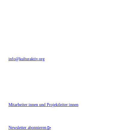
Bautzner Straße 49, 01099 Dresden
+49 351 811 37 55
info@kulturaktiv.org
Montag - Freitag 10:00 - 16:00
Mitarbeiter:innen und Projektleiter:innen
Newsletter abonnieren
▷