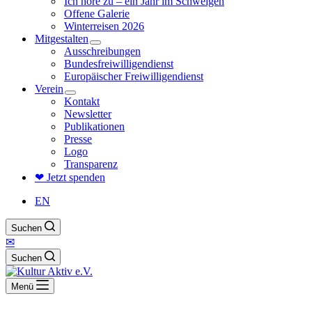
Ich höre zu – ein Jahr im Schweigen
Offene Galerie
Winterreisen 2026
Mitgestalten
Ausschreibungen
Bundesfreiwilligendienst
Europäischer Freiwilligendienst
Verein
Kontakt
Newsletter
Publikationen
Presse
Logo
Transparenz
❤ Jetzt spenden
EN
Suchen
✉
Suchen
Menü