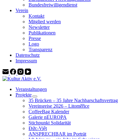
Bundesfreiwilligendienst
Verein
Kontakt
Mitglied werden
Newsletter
Publikationen
Presse
Logo
Transparenz
Datenschutz
Impressum
Veranstaltungen
Projekte
35 Brücken – 35 Jahre Nachbarschaftsvertrag
Vereinsreise 2026 – Litoměřice
CoffeeBag Kalender
Galerie nEUROPA
Stichpunkt Solidarität
Đức-Việt
ANSPRECHBAR im Porträt