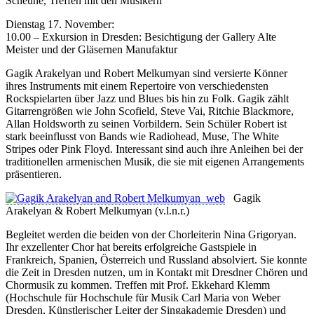
Scheune, Treffen mit den Musikern
Dienstag 17. November:
10.00 – Exkursion in Dresden: Besichtigung der Gallery Alte
Meister und der Gläsernen Manufaktur
Gagik Arakelyan und Robert Melkumyan sind versierte Könner
ihres Instruments mit einem Repertoire von verschiedensten
Rockspielarten über Jazz und Blues bis hin zu Folk. Gagik zählt
Gitarrengrößen wie John Scofield, Steve Vai, Ritchie Blackmore,
Allan Holdsworth zu seinen Vorbildern. Sein Schüler Robert ist
stark beeinflusst von Bands wie Radiohead, Muse, The White
Stripes oder Pink Floyd. Interessant sind auch ihre Anleihen bei der
traditionellen armenischen Musik, die sie mit eigenen Arrangements
präsentieren.
Gagik
Arakelyan & Robert Melkumyan (v.l.n.r.)
Begleitet werden die beiden von der Chorleiterin Nina Grigoryan.
Ihr exzellenter Chor hat bereits erfolgreiche Gastspiele in
Frankreich, Spanien, Österreich und Russland absolviert. Sie konnte
die Zeit in Dresden nutzen, um in Kontakt mit Dresdner Chören und
Chormusik zu kommen. Treffen mit Prof. Ekkehard Klemm
(Hochschule für Hochschule für Musik Carl Maria von Weber
Dresden, Künstlerischer Leiter der Singakademie Dresden) und