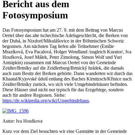
Bericht aus dem
Fotosymposium
Das Fotosymposium hat am 27. 9. mit dem Beitrag von Marcus
Oertel über das alte tschechische Adelsgeschlecht, die Berken von
der Dubá, in Nixdorf/Mikulášovice in der Böhmischen Schweiz
begonnen. Am nächsten Tag liefen alle Teilnehmer (Emílie
Mrazíková, Eva Pacalová, Holger Wendland /zugleich Kurator/, Iva
Houfková, Josef Málek, Peter Zimolong, Simon Wolf und Yuri
Antsipkin) zusammen mit Marcus Oertel von der Gemeinde
Zeidler/Brtníky auf die Zeidlerburg/Brtnický hrádek, die damals
auch zum Besitz der Berken gehörte. Dann wanderten wir durch das
Khaatal/Kyjovské údolí entlang des Baches Kirnitzsch/Křinice nach
Zeidler/Brtníky zurück, wo sich viele Umgebindehäuser befinden.
Diese Häuser sind nicht nur typisch für das Erzgebirge, sondern
auch für andere Regionen. Siehe:
https://de.wikipedia.org/wiki/Umgebindehaus
.
Autor: Iva Houfkova
Kurz vor dem Ziel besuchten wir eine Gaststätte in der Gemeinde