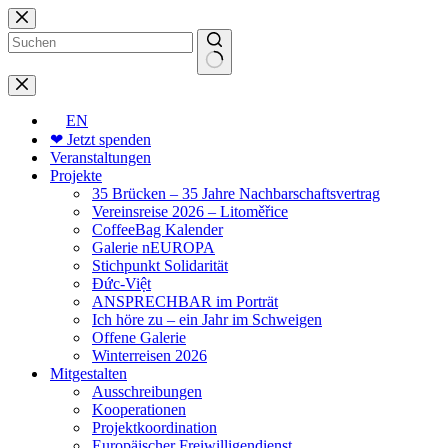
Zum
Inhalt
springen
Keine
Ergebnisse
EN
❤ Jetzt spenden
Veranstaltungen
Projekte
35 Brücken – 35 Jahre Nachbarschaftsvertrag
Vereinsreise 2026 – Litoměřice
CoffeeBag Kalender
Galerie nEUROPA
Stichpunkt Solidarität
Đức-Việt
ANSPRECHBAR im Porträt
Ich höre zu – ein Jahr im Schweigen
Offene Galerie
Winterreisen 2026
Mitgestalten
Ausschreibungen
Kooperationen
Projektkoordination
Europäischer Freiwilligendienst