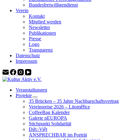
Bundesfreiwilligendienst
Verein
Kontakt
Mitglied werden
Newsletter
Publikationen
Presse
Logo
Transparenz
Datenschutz
Impressum
Veranstaltungen
Projekte
35 Brücken – 35 Jahre Nachbarschaftsvertrag
Vereinsreise 2026 – Litoměřice
CoffeeBag Kalender
Galerie nEUROPA
Stichpunkt Solidarität
Đức-Việt
ANSPRECHBAR im Porträt