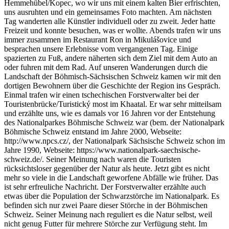
Hemmehübel/Kopec, wo wir uns mit einem kalten Bier erfrischten,
uns ausruhten und ein gemeinsames Foto machten. Am nächsten
Tag wanderten alle Künstler individuell oder zu zweit. Jeder hatte
Freizeit und konnte besuchen, was er wollte. Abends trafen wir uns
immer zusammen im Restaurant Ron in Mikulášovice und
besprachen unsere Erlebnisse vom vergangenen Tag. Einige
spazierten zu Fuß, andere näherten sich dem Ziel mit dem Auto an
oder fuhren mit dem Rad. Auf unseren Wanderungen durch die
Landschaft der Böhmisch-Sächsischen Schweiz kamen wir mit den
dortigen Bewohnern über die Geschichte der Region ins Gespräch.
Einmal trafen wir einen tschechischen Forstverwalter bei der
Touristenbrücke/Turistický most im Khaatal. Er war sehr mitteilsam
und erzählte uns, wie es damals vor 16 Jahren vor der Entstehung
des Nationalparkes Böhmische Schweiz war (bem. der Nationalpark
Böhmische Schweiz entstand im Jahre 2000, Webseite:
http://www.npcs.cz/, der Nationalpark Sächsische Schweiz schon im
Jahre 1990, Webseite: https://www.nationalpark-saechsische-
schweiz.de/. Seiner Meinung nach waren die Touristen
rücksichtsloser gegenüber der Natur als heute. Jetzt gibt es nicht
mehr so viele in die Landschaft geworfene Abfälle wie früher. Das
ist sehr erfreuliche Nachricht. Der Forstverwalter erzählte auch
etwas über die Population der Schwarzstörche im Nationalpark. Es
befinden sich nur zwei Paare dieser Störche in der Böhmischen
Schweiz. Seiner Meinung nach reguliert es die Natur selbst, weil
nicht genug Futter für mehrere Störche zur Verfügung steht. Im