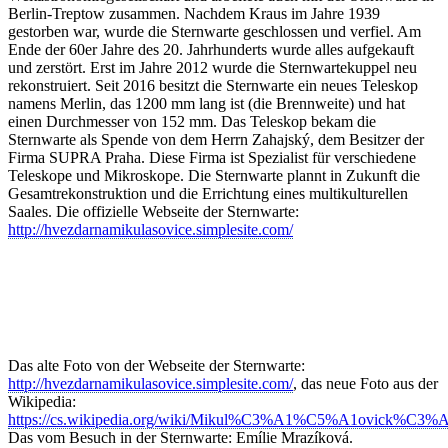
Berlin-Treptow zusammen. Nachdem Kraus im Jahre 1939
gestorben war, wurde die Sternwarte geschlossen und verfiel. Am
Ende der 60er Jahre des 20. Jahrhunderts wurde alles aufgekauft
und zerstört. Erst im Jahre 2012 wurde die Sternwartekuppel neu
rekonstruiert. Seit 2016 besitzt die Sternwarte ein neues Teleskop
namens Merlin, das 1200 mm lang ist (die Brennweite) und hat
einen Durchmesser von 152 mm. Das Teleskop bekam die
Sternwarte als Spende von dem Herrn Zahajský, dem Besitzer der
Firma SUPRA Praha. Diese Firma ist Spezialist für verschiedene
Teleskope und Mikroskope. Die Sternwarte plannt in Zukunft die
Gesamtrekonstruktion und die Errichtung eines multikulturellen
Saales. Die offizielle Webseite der Sternwarte:
http://hvezdarnamikulasovice.simplesite.com/
Das alte Foto von der Webseite der Sternwarte:
http://hvezdarnamikulasovice.simplesite.com/
, das neue Foto aus der
Wikipedia:
https://cs.wikipedia.org/wiki/Mikul%C3%A1%C5%A1ovick%
Das vom Besuch in der Sternwarte: Emílie Mrazíková.