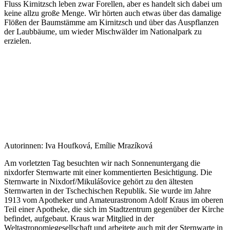
Fluss Kirnitzsch leben zwar Forellen, aber es handelt sich dabei um
keine allzu große Menge. Wir hörten auch etwas über das damalige
Flößen der Baumstämme am Kirnitzsch und über das Auspflanzen
der Laubbäume, um wieder Mischwälder im Nationalpark zu
erzielen.
Autorinnen: Iva Houfková, Emílie Mrazíková
Am vorletzten Tag besuchten wir nach Sonnenuntergang die
nixdorfer Sternwarte mit einer kommentierten Besichtigung. Die
Sternwarte in Nixdorf/Mikulášovice gehört zu den ältesten
Sternwarten in der Tschechischen Republik. Sie wurde im Jahre
1913 vom Apotheker und Amateurastronom Adolf Kraus im oberen
Teil einer Apotheke, die sich im Stadtzentrum gegenüber der Kirche
befindet, aufgebaut. Kraus war Mitglied in der
Weltastronomiegesellschaft und arbeitete auch mit der Sternwarte in