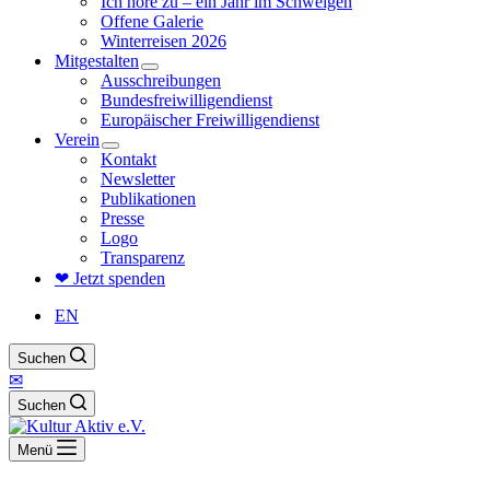
Ich höre zu – ein Jahr im Schweigen
Offene Galerie
Winterreisen 2026
Mitgestalten
Ausschreibungen
Bundesfreiwilligendienst
Europäischer Freiwilligendienst
Verein
Kontakt
Newsletter
Publikationen
Presse
Logo
Transparenz
❤ Jetzt spenden
EN
Suchen
✉
Suchen
Menü