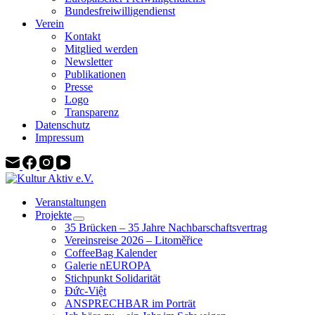
Bundesfreiwilligendienst
Verein
Kontakt
Mitglied werden
Newsletter
Publikationen
Presse
Logo
Transparenz
Datenschutz
Impressum
Veranstaltungen
Projekte
35 Brücken – 35 Jahre Nachbarschaftsvertrag
Vereinsreise 2026 – Litoměřice
CoffeeBag Kalender
Galerie nEUROPA
Stichpunkt Solidarität
Đức-Việt
ANSPRECHBAR im Porträt