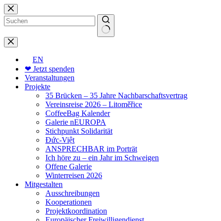
Zum
Inhalt
springen
Keine
Ergebnisse
EN
❤ Jetzt spenden
Veranstaltungen
Projekte
35 Brücken – 35 Jahre Nachbarschaftsvertrag
Vereinsreise 2026 – Litoměřice
CoffeeBag Kalender
Galerie nEUROPA
Stichpunkt Solidarität
Đức-Việt
ANSPRECHBAR im Porträt
Ich höre zu – ein Jahr im Schweigen
Offene Galerie
Winterreisen 2026
Mitgestalten
Ausschreibungen
Kooperationen
Projektkoordination
Europäischer Freiwilligendienst