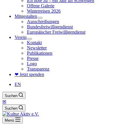
Ich höre zu – ein Jahr im Schweigen
Offene Galerie
Winterreisen 2026
Mitgestalten
Ausschreibungen
Bundesfreiwilligendienst
Europäischer Freiwilligendienst
Verein
Kontakt
Newsletter
Publikationen
Presse
Logo
Transparenz
❤ Jetzt spenden
EN
Suchen
✉
Suchen
Menü