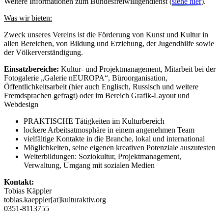
Weitere Informationen zum Bundesfreiwilligendienst (
siehe hier
).
Was wir bieten:
Zweck unseres Vereins ist die Förderung von Kunst und Kultur in
allen Bereichen, von Bildung und Erziehung, der Jugendhilfe sowie
der Völkerverständigung.
Einsatzbereiche:
Kultur- und Projektmanagement, Mitarbeit bei der
Fotogalerie „Galerie nEUROPA“, Büroorganisation,
Öffentlichkeitsarbeit (hier auch Englisch, Russisch und weitere
Fremdsprachen gefragt) oder im Bereich Grafik-Layout und
Webdesign
PRAKTISCHE Tätigkeiten im Kulturbereich
lockere Arbeitsatmosphäre in einem angenehmen Team
vielfältige Kontakte in die Branche, lokal und international
Möglichkeiten, seine eigenen kreativen Potenziale auszutesten
Weiterbildungen: Soziokultur, Projektmanagement,
Verwaltung, Umgang mit sozialen Medien
Kontakt:
Tobias Käppler
tobias.kaeppler[at]kulturaktiv.org
0351-8113755