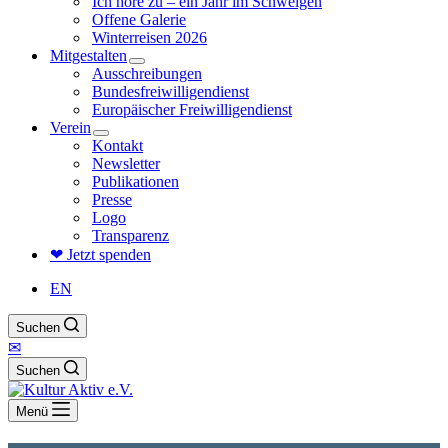
Ich höre zu – ein Jahr im Schweigen
Offene Galerie
Winterreisen 2026
Mitgestalten
Ausschreibungen
Bundesfreiwilligendienst
Europäischer Freiwilligendienst
Verein
Kontakt
Newsletter
Publikationen
Presse
Logo
Transparenz
❤ Jetzt spenden
EN
Suchen
✉
Suchen
Menü