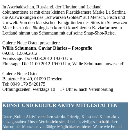
In Aserbaidschan, Russland, der Ukraine und Lettland
dokumentierte er mit einer kleinen Plastikkamera Marke La Sardina
die Auswirkungen des „schwarzen Goldes“ auf Mensch, Fisch und
Umwelt. Von den klassischen Fanggründen des Störs im Schwarzen
Meer bis zu den ökologisch korrekt konzipierten Kaviarfarmen in
Lettland nimmt uns Schumann mit auf seine Snap-Shot-Reise.
Galerie Neue Osten präsentiert:
Willie Schumann, Caviar Diaries – Fotografie
09.08.- 12.09.2012
Vernissage: Do 09.08.2012 19:00 Uhr
Finissage: Die 11.09.2012 19:00 Uhr, Willie Schumann anwesend!
Galerie Neue Osten
Bautzner Str. 49, 01099 Dresden
Tel: 0049 179 5420175
Öffnungszeiten: werktags 10 – 17 Uhr & nach Vereinbarung
KUNST UND
KULTUR AKTIV
MITGESTALTEN
Unter ‚Kultur Aktiv‘ verstehen wir das Prinzip, Kunst und Kultur aktiv
mitzugestalten. Unser Verein sieht sich dabei als zivilgesellschaftlicher
Akteur, der Menschen vielfältige Möglichkeiten bietet, Werte wie Freiheit,