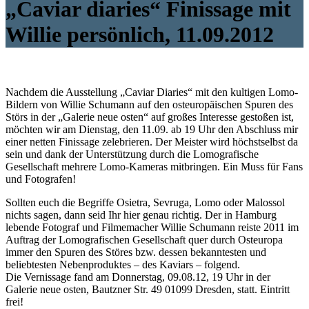
„Caviar diaries“ Finissage mit
Willie persönlich, 11.09.2012
Nachdem die Ausstellung „Caviar Diaries“ mit den kultigen Lomo-
Bildern von Willie Schumann auf den osteuropäischen Spuren des
Störs in der „Galerie neue osten“ auf großes Interesse gestoßen ist,
möchten wir am Dienstag, den 11.09. ab 19 Uhr den Abschluss mir
einer netten Finissage zelebrieren. Der Meister wird höchstselbst da
sein und dank der Unterstützung durch die Lomografische
Gesellschaft mehrere Lomo-Kameras mitbringen. Ein Muss für Fans
und Fotografen!
Sollten euch die Begriffe Osietra, Sevruga, Lomo oder Malossol
nichts sagen, dann seid Ihr hier genau richtig. Der in Hamburg
lebende Fotograf und Filmemacher Willie Schumann reiste 2011 im
Auftrag der Lomografischen Gesellschaft quer durch Osteuropa
immer den Spuren des Störes bzw. dessen bekanntesten und
beliebtesten Nebenproduktes – des Kaviars – folgend.
Die Vernissage fand am Donnerstag, 09.08.12, 19 Uhr in der
Galerie neue osten, Bautzner Str. 49 01099 Dresden, statt. Eintritt
frei!