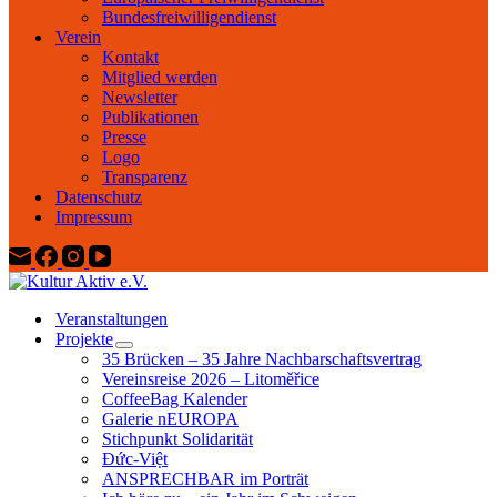
Bundesfreiwilligendienst
Verein
Kontakt
Mitglied werden
Newsletter
Publikationen
Presse
Logo
Transparenz
Datenschutz
Impressum
Veranstaltungen
Projekte
35 Brücken – 35 Jahre Nachbarschaftsvertrag
Vereinsreise 2026 – Litoměřice
CoffeeBag Kalender
Galerie nEUROPA
Stichpunkt Solidarität
Đức-Việt
ANSPRECHBAR im Porträt