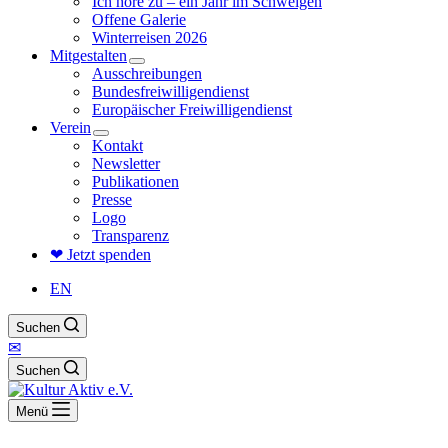
Ich höre zu – ein Jahr im Schweigen
Offene Galerie
Winterreisen 2026
Mitgestalten
Ausschreibungen
Bundesfreiwilligendienst
Europäischer Freiwilligendienst
Verein
Kontakt
Newsletter
Publikationen
Presse
Logo
Transparenz
❤ Jetzt spenden
EN
Suchen
✉
Suchen
Menü