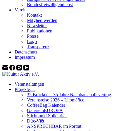
Bundesfreiwilligendienst
Verein
Kontakt
Mitglied werden
Newsletter
Publikationen
Presse
Logo
Transparenz
Datenschutz
Impressum
Veranstaltungen
Projekte
35 Brücken – 35 Jahre Nachbarschaftsvertrag
Vereinsreise 2026 – Litoměřice
CoffeeBag Kalender
Galerie nEUROPA
Stichpunkt Solidarität
Đức-Việt
ANSPRECHBAR im Porträt