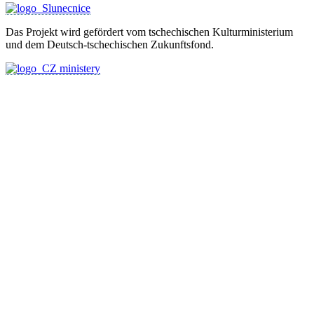
Das Projekt wird gefördert vom tschechischen Kulturministerium
und dem Deutsch-tschechischen Zukunftsfond.
KUNST UND
KULTUR AKTIV
MITGESTALTEN
Unter ‚Kultur Aktiv‘ verstehen wir das Prinzip, Kunst und Kultur aktiv
mitzugestalten. Unser Verein sieht sich dabei als zivilgesellschaftlicher
Akteur, der Menschen vielfältige Möglichkeiten bietet, Werte wie Freiheit,
Austausch und Dialog sowohl künstlerisch-kreativ als auch demokratisch zu
erleben. Kultur Aktiv hat durch innovative Ideen und professionelles
Projektmanagement von Dresden bis Wladiwostok neuen Kulturaustausch
geschaffen, Menschen vernetzt, sowie interkulturelles und
generationenübergreifendes Miteinander geschaffen. Als offene Plattform
bieten wir erprobte Infrastruktur und Know-how für engagierte
Bürger:innen zur Umsetzung eigener Ideen im internationalen und lokalen
Umfeld.
Bautzner Straße 49, 01099 Dresden