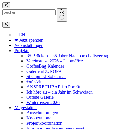
Zum
Inhalt
springen
Keine
Ergebnisse
EN
❤ Jetzt spenden
Veranstaltungen
Projekte
35 Brücken – 35 Jahre Nachbarschaftsvertrag
Vereinsreise 2026 – Litoměřice
CoffeeBag Kalender
Galerie nEUROPA
Stichpunkt Solidarität
Đức-Việt
ANSPRECHBAR im Porträt
Ich höre zu – ein Jahr im Schweigen
Offene Galerie
Winterreisen 2026
Mitgestalten
Ausschreibungen
Kooperationen
Projektkoordination
Europäischer Freiwilligendienst