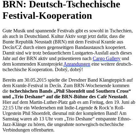
BRN: Deutsch-Tschechische
Festival-Kooperation
Gute Musik und spannende Festivals gibt es sowohl in Tschechien,
als auch in Deutschland. Kultur Aktiv sorgt jetzt dafür, dass die
Bunte Republik Neustadt (BRN) mit dem Festival Kramle aus
Decín/CZ durch einen gegenseitigen Bandaustausch kooperiert.
Damit sind wir trotz bedauerlichem Lustgarten-Ausfall auch dieses
Jahr auf der BRN aktiv und präsentieren nach
Cargo Gallery
und
dem kommenden Kunstprojekt
Anrandungen
eine weitere deutsch-
tschechische Kooperation. Dobrý, dobrý!
Bereits am 30.05.2015 spielte die Dresdner Band Klangteppich auf
dem Kramle-Festival in Decín. Zum BRN-Wochenende kommen
die
tschechischen Bands „Phil Shoenfelt und Southern Cross“
und „Trio Deshane“ auf die BRN-Bühne des Café Neustadt
.
Hier auf dem Martin-Luther-Platz gab es am Freitag, den 19. Juni ab
22:15 Uhr ein Wiedersehen mit Indie-Legende & Rock’n Roll-
Urgestein Phil Shoenfelt, diesmal mit der kompletten Band! Am
Samstag waren ab 13 Uhr vom „Trio Deshane“ entspannte Ethno-
Jazz-Klänge zu hören, die ungeahnte norwegisch-tschechische
Verbindungen offenbarten.