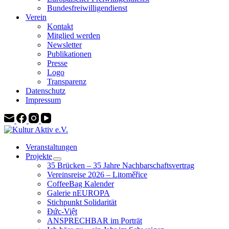
Bundesfreiwilligendienst
Verein
Kontakt
Mitglied werden
Newsletter
Publikationen
Presse
Logo
Transparenz
Datenschutz
Impressum
Veranstaltungen
Projekte
35 Brücken – 35 Jahre Nachbarschaftsvertrag
Vereinsreise 2026 – Litoměřice
CoffeeBag Kalender
Galerie nEUROPA
Stichpunkt Solidarität
Đức-Việt
ANSPRECHBAR im Porträt