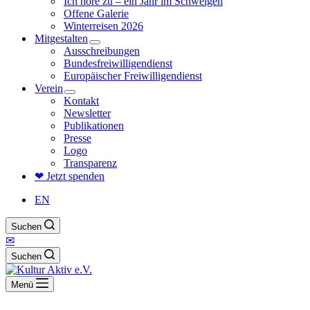
Ich höre zu – ein Jahr im Schweigen
Offene Galerie
Winterreisen 2026
Mitgestalten
Ausschreibungen
Bundesfreiwilligendienst
Europäischer Freiwilligendienst
Verein
Kontakt
Newsletter
Publikationen
Presse
Logo
Transparenz
❤ Jetzt spenden
EN
Suchen
✉
Suchen
Menü