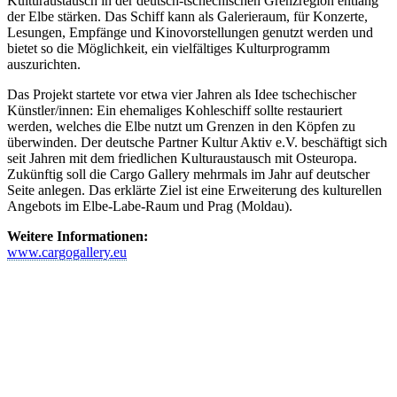
Kulturaustausch in der deutsch-tschechischen Grenzregion entlang
der Elbe stärken. Das Schiff kann als Galerieraum, für Konzerte,
Lesungen, Empfänge und Kinovorstellungen genutzt werden und
bietet so die Möglichkeit, ein vielfältiges Kulturprogramm
auszurichten.
Das Projekt startete vor etwa vier Jahren als Idee tschechischer
Künstler/innen: Ein ehemaliges Kohleschiff sollte restauriert
werden, welches die Elbe nutzt um Grenzen in den Köpfen zu
überwinden. Der deutsche Partner Kultur Aktiv e.V. beschäftigt sich
seit Jahren mit dem friedlichen Kulturaustausch mit Osteuropa.
Zukünftig soll die Cargo Gallery mehrmals im Jahr auf deutscher
Seite anlegen. Das erklärte Ziel ist eine Erweiterung des kulturellen
Angebots im Elbe-Labe-Raum und Prag (Moldau).
Weitere Informationen:
www.cargogallery.eu
KUNST UND
KULTUR AKTIV
MITGESTALTEN
Unter ‚Kultur Aktiv‘ verstehen wir das Prinzip, Kunst und Kultur aktiv
mitzugestalten. Unser Verein sieht sich dabei als zivilgesellschaftlicher
Akteur, der Menschen vielfältige Möglichkeiten bietet, Werte wie Freiheit,
Austausch und Dialog sowohl künstlerisch-kreativ als auch demokratisch zu
erleben. Kultur Aktiv hat durch innovative Ideen und professionelles
Projektmanagement von Dresden bis Wladiwostok neuen Kulturaustausch