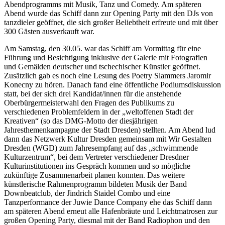
Abendprogramms mit Musik, Tanz und Comedy. Am späteren
Abend wurde das Schiff dann zur Opening Party mit den DJs von
tanzdieler geöffnet, die sich großer Beliebtheit erfreute und mit über
300 Gästen ausverkauft war.
Am Samstag, den 30.05. war das Schiff am Vormittag für eine
Führung und Besichtigung inklusive der Galerie mit Fotografien
und Gemälden deutscher und tschechischer Künstler geöffnet.
Zusätzlich gab es noch eine Lesung des Poetry Slammers Jaromir
Konecny zu hören. Danach fand eine öffentliche Podiumsdiskussion
statt, bei der sich drei Kandidat/innen für die anstehende
Oberbürgermeisterwahl den Fragen des Publikums zu
verschiedenen Problemfeldern in der „weltoffenen Stadt der
Kreativen“ (so das DMG-Motto der diesjährigen
Jahresthemenkampagne der Stadt Dresden) stellten. Am Abend lud
dann das Netzwerk Kultur Dresden gemeinsam mit Wir Gestalten
Dresden (WGD) zum Jahresempfang auf das „schwimmende
Kulturzentrum“, bei dem Vertreter verschiedener Dresdner
Kulturinstitutionen ins Gespräch kommen und so mögliche
zukünftige Zusammenarbeit planen konnten. Das weitere
künstlerische Rahmenprogramm bildeten Musik der Band
Downbeatclub, der Jindrich Staidel Combo und eine
Tanzperformance der Juwie Dance Company ehe das Schiff dann
am späteren Abend erneut alle Hafenbräute und Leichtmatrosen zur
großen Opening Party, diesmal mit der Band Radiophon und den