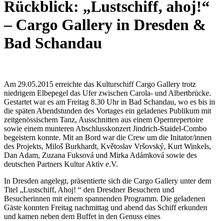
Rückblick: „Lustschiff, ahoj!“
– Cargo Gallery in Dresden &
Bad Schandau
Am 29.05.2015 erreichte das Kulturschiff Cargo Gallery trotz
niedrigem Elbepegel das Ufer zwischen Carola- und Albertbrücke.
Gestartet war es am Freitag 8.30 Uhr in Bad Schandau, wo es bis in
die späten Abendstunden des Vortages ein geladenes Publikum mit
zeitgenössischem Tanz, Ausschnitten aus einem Opernrepertoire
sowie einem munteren Abschlusskonzert Jindrich-Staidel-Combo
begeistern konnte. Mit an Bord war die Crew um die Initator/innen
des Projekts, Miloš Burkhardt, Květoslav Vršovský, Kurt Winkels,
Dan Adam, Zuzana Fuksová und Mirka Adámková sowie des
deutschen Partners Kultur Aktiv e.V.
In Dresden angelegt, präsentierte sich die Cargo Gallery unter dem
Titel „Lustschiff, Ahoj! “ den Dresdner Besuchern und
Besucherinnen mit einem spannenden Programm. Die geladenen
Gäste konnten Freitag nachmittag und abend das Schiff erkunden
und kamen neben dem Buffet in den Genuss eines