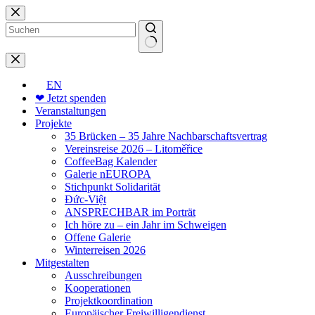
Zum
Inhalt
springen
Keine
Ergebnisse
EN
❤ Jetzt spenden
Veranstaltungen
Projekte
35 Brücken – 35 Jahre Nachbarschaftsvertrag
Vereinsreise 2026 – Litoměřice
CoffeeBag Kalender
Galerie nEUROPA
Stichpunkt Solidarität
Đức-Việt
ANSPRECHBAR im Porträt
Ich höre zu – ein Jahr im Schweigen
Offene Galerie
Winterreisen 2026
Mitgestalten
Ausschreibungen
Kooperationen
Projektkoordination
Europäischer Freiwilligendienst