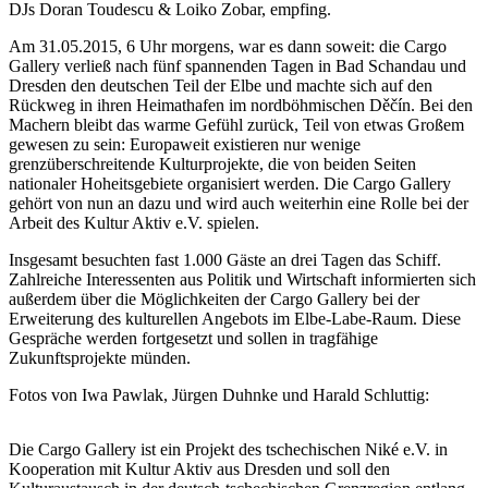
DJs Doran Toudescu & Loiko Zobar, empfing.
Am 31.05.2015, 6 Uhr morgens, war es dann soweit: die Cargo
Gallery verließ nach fünf spannenden Tagen in Bad Schandau und
Dresden den deutschen Teil der Elbe und machte sich auf den
Rückweg in ihren Heimathafen im nordböhmischen Děčín. Bei den
Machern bleibt das warme Gefühl zurück, Teil von etwas Großem
gewesen zu sein: Europaweit existieren nur wenige
grenzüberschreitende Kulturprojekte, die von beiden Seiten
nationaler Hoheitsgebiete organisiert werden. Die Cargo Gallery
gehört von nun an dazu und wird auch weiterhin eine Rolle bei der
Arbeit des Kultur Aktiv e.V. spielen.
Insgesamt besuchten fast 1.000 Gäste an drei Tagen das Schiff.
Zahlreiche Interessenten aus Politik und Wirtschaft informierten sich
außerdem über die Möglichkeiten der Cargo Gallery bei der
Erweiterung des kulturellen Angebots im Elbe-Labe-Raum. Diese
Gespräche werden fortgesetzt und sollen in tragfähige
Zukunftsprojekte münden.
Fotos von Iwa Pawlak, Jürgen Duhnke und Harald Schluttig:
Die Cargo Gallery ist ein Projekt des tschechischen Niké e.V. in
Kooperation mit Kultur Aktiv aus Dresden und soll den