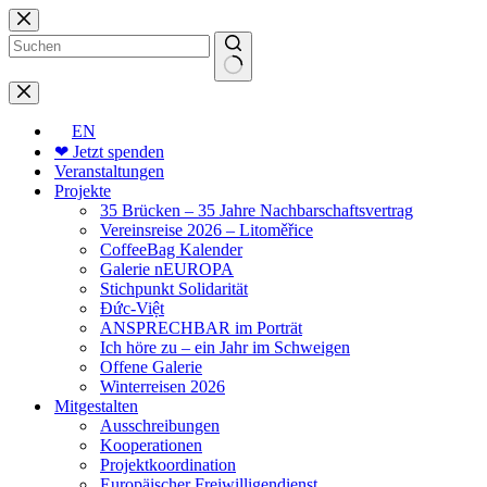
Zum
Inhalt
springen
Keine
Ergebnisse
EN
❤ Jetzt spenden
Veranstaltungen
Projekte
35 Brücken – 35 Jahre Nachbarschaftsvertrag
Vereinsreise 2026 – Litoměřice
CoffeeBag Kalender
Galerie nEUROPA
Stichpunkt Solidarität
Đức-Việt
ANSPRECHBAR im Porträt
Ich höre zu – ein Jahr im Schweigen
Offene Galerie
Winterreisen 2026
Mitgestalten
Ausschreibungen
Kooperationen
Projektkoordination
Europäischer Freiwilligendienst