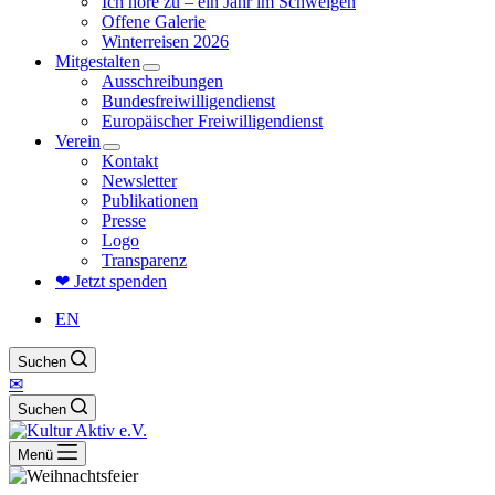
Ich höre zu – ein Jahr im Schweigen
Offene Galerie
Winterreisen 2026
Mitgestalten
Ausschreibungen
Bundesfreiwilligendienst
Europäischer Freiwilligendienst
Verein
Kontakt
Newsletter
Publikationen
Presse
Logo
Transparenz
❤ Jetzt spenden
EN
Suchen
✉
Suchen
Menü