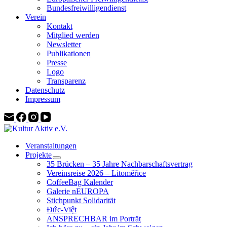
Bundesfreiwilligendienst
Verein
Kontakt
Mitglied werden
Newsletter
Publikationen
Presse
Logo
Transparenz
Datenschutz
Impressum
Veranstaltungen
Projekte
35 Brücken – 35 Jahre Nachbarschaftsvertrag
Vereinsreise 2026 – Litoměřice
CoffeeBag Kalender
Galerie nEUROPA
Stichpunkt Solidarität
Đức-Việt
ANSPRECHBAR im Porträt