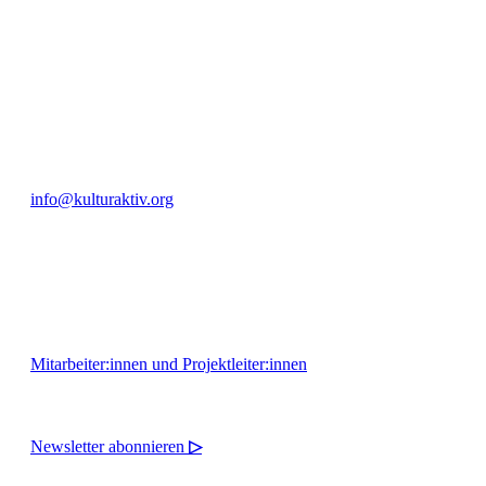
Bautzner Straße 49, 01099 Dresden
+49 351 811 37 55
info@kulturaktiv.org
Montag - Freitag 10:00 - 16:00
Mitarbeiter:innen und Projektleiter:innen
Newsletter abonnieren
▷