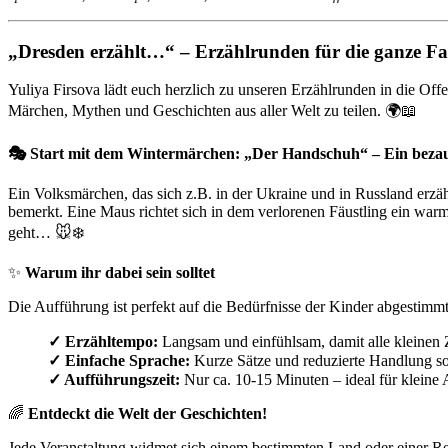
„Dresden erzählt…“ – Erzählrunden für die ganze Fam
Yuliya Firsova lädt euch herzlich zu unseren Erzählrunden in die Offe
Märchen, Mythen und Geschichten aus aller Welt zu teilen. 🌍📖
🎭 Start mit dem Wintermärchen: „Der Handschuh“ – Ein bezaub
Ein Volksmärchen, das sich z.B. in der Ukraine und in Russland erzäh
bemerkt. Eine Maus richtet sich in dem verlorenen Fäustling ein war
geht… 🐭❄️
✨
Warum ihr dabei sein solltet
Die Aufführung ist perfekt auf die Bedürfnisse der Kinder abgestimmt
✓ Erzähltempo:
Langsam und einfühlsam, damit alle kleinen 
✓ Einfache Sprache:
Kurze Sätze und reduzierte Handlung sorg
✓ Aufführungszeit:
Nur ca. 10-15 Minuten – ideal für klein
🌈
Entdeckt die Welt der Geschichten!
Jede Veranstaltung widmet sich einem bestimmten Land oder einer Re