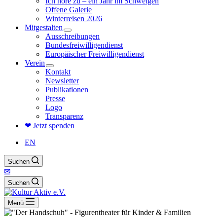
Ich höre zu – ein Jahr im Schweigen
Offene Galerie
Winterreisen 2026
Mitgestalten
Ausschreibungen
Bundesfreiwilligendienst
Europäischer Freiwilligendienst
Verein
Kontakt
Newsletter
Publikationen
Presse
Logo
Transparenz
❤ Jetzt spenden
EN
Suchen
✉
Suchen
Menü