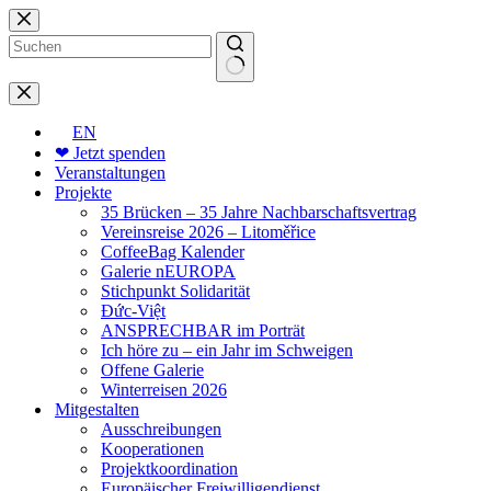
Zum
Inhalt
springen
Keine
Ergebnisse
EN
❤ Jetzt spenden
Veranstaltungen
Projekte
35 Brücken – 35 Jahre Nachbarschaftsvertrag
Vereinsreise 2026 – Litoměřice
CoffeeBag Kalender
Galerie nEUROPA
Stichpunkt Solidarität
Đức-Việt
ANSPRECHBAR im Porträt
Ich höre zu – ein Jahr im Schweigen
Offene Galerie
Winterreisen 2026
Mitgestalten
Ausschreibungen
Kooperationen
Projektkoordination
Europäischer Freiwilligendienst