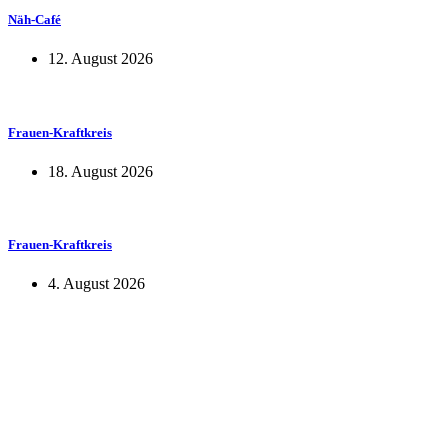
Näh-Café
12. August 2026
Frauen-Kraftkreis
18. August 2026
Frauen-Kraftkreis
4. August 2026
KUNST UND
KULTUR AKTIV
MITGES
Unter ‚Kultur Aktiv‘ verstehen wir das Prinzip, Kunst und Kultur aktiv
Freiheit, Austausch und Dialog sowohl künstlerisch-kreativ als auch
neuen Kulturaustausch geschaffen, Menschen vernetzt, sowie interkul
engagierte Bürger:innen zur Umsetzung eigener Ideen im internation