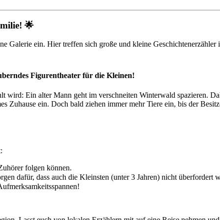
ilie! 🌟
ne Galerie ein. Hier treffen sich große und kleine Geschichtenerzähler
erndes Figurentheater für die Kleinen!
lt wird: Ein alter Mann geht im verschneiten Winterwald spazieren. Da
mes Zuhause ein. Doch bald ziehen immer mehr Tiere ein, bis der Besi
:
Zuhörer folgen können.
en dafür, dass auch die Kleinsten (unter 3 Jahren) nicht überfordert 
e Aufmerksamkeitsspannen!
gion. Lasst euch von lokalen Erzählern mit auf eine Reise nehmen und