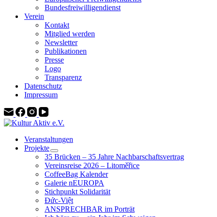
Bundesfreiwilligendienst
Verein
Kontakt
Mitglied werden
Newsletter
Publikationen
Presse
Logo
Transparenz
Datenschutz
Impressum
Veranstaltungen
Projekte
35 Brücken – 35 Jahre Nachbarschaftsvertrag
Vereinsreise 2026 – Litoměřice
CoffeeBag Kalender
Galerie nEUROPA
Stichpunkt Solidarität
Đức-Việt
ANSPRECHBAR im Porträt