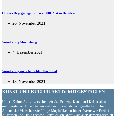
Offenes Begegnungstreffen – DDR-Zeit in Dresden
26. November 2021
Wanderung Moritzburg
4. Dezember 2021
Wanderung im Schönfelder Hochland
13. November 2021
KUNST UND
KULTUR AKTIV
MITGESTALTEN
Unter ‚Kultur Aktiv‘ verstehen wir das Prinzip, Kunst und Kultur aktiv
mitzugestalten. Unser Verein sieht sich dabei als zivilgesellschaftlicher
Akteur, der Menschen vielfältige Möglichkeiten bietet, Werte wie Freiheit,
Austausch und Dialog sowohl künstlerisch-kreativ als auch demokratisch zu