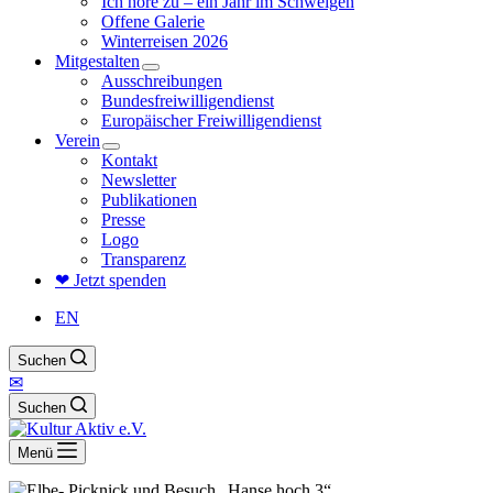
Ich höre zu – ein Jahr im Schweigen
Offene Galerie
Winterreisen 2026
Mitgestalten
Ausschreibungen
Bundesfreiwilligendienst
Europäischer Freiwilligendienst
Verein
Kontakt
Newsletter
Publikationen
Presse
Logo
Transparenz
❤ Jetzt spenden
EN
Suchen
✉
Suchen
Menü