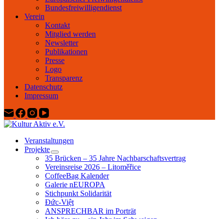
Bundesfreiwilligendienst
Verein
Kontakt
Mitglied werden
Newsletter
Publikationen
Presse
Logo
Transparenz
Datenschutz
Impressum
Veranstaltungen
Projekte
35 Brücken – 35 Jahre Nachbarschaftsvertrag
Vereinsreise 2026 – Litoměřice
CoffeeBag Kalender
Galerie nEUROPA
Stichpunkt Solidarität
Đức-Việt
ANSPRECHBAR im Porträt