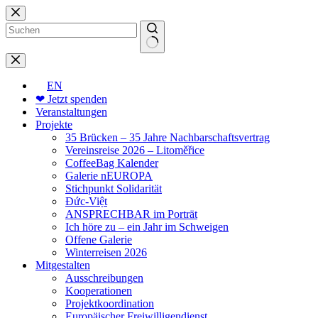
Zum
Inhalt
springen
Keine
Ergebnisse
EN
❤ Jetzt spenden
Veranstaltungen
Projekte
35 Brücken – 35 Jahre Nachbarschaftsvertrag
Vereinsreise 2026 – Litoměřice
CoffeeBag Kalender
Galerie nEUROPA
Stichpunkt Solidarität
Đức-Việt
ANSPRECHBAR im Porträt
Ich höre zu – ein Jahr im Schweigen
Offene Galerie
Winterreisen 2026
Mitgestalten
Ausschreibungen
Kooperationen
Projektkoordination
Europäischer Freiwilligendienst