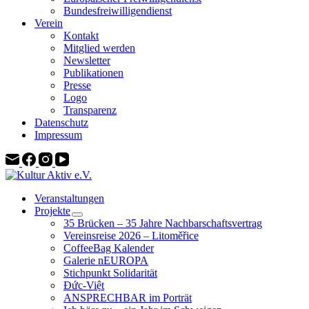
Bundesfreiwilligendienst
Verein
Kontakt
Mitglied werden
Newsletter
Publikationen
Presse
Logo
Transparenz
Datenschutz
Impressum
Veranstaltungen
Projekte
35 Brücken – 35 Jahre Nachbarschaftsvertrag
Vereinsreise 2026 – Litoměřice
CoffeeBag Kalender
Galerie nEUROPA
Stichpunkt Solidarität
Đức-Việt
ANSPRECHBAR im Porträt