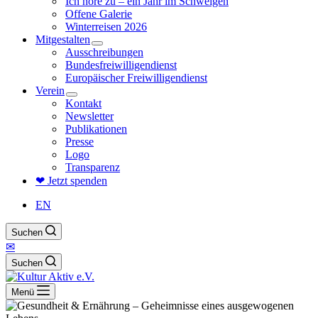
Ich höre zu – ein Jahr im Schweigen
Offene Galerie
Winterreisen 2026
Mitgestalten
Ausschreibungen
Bundesfreiwilligendienst
Europäischer Freiwilligendienst
Verein
Kontakt
Newsletter
Publikationen
Presse
Logo
Transparenz
❤ Jetzt spenden
EN
Suchen
✉
Suchen
Menü