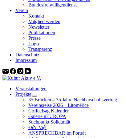
Bundesfreiwilligendienst
Verein
Kontakt
Mitglied werden
Newsletter
Publikationen
Presse
Logo
Transparenz
Datenschutz
Impressum
Veranstaltungen
Projekte
35 Brücken – 35 Jahre Nachbarschaftsvertrag
Vereinsreise 2026 – Litoměřice
CoffeeBag Kalender
Galerie nEUROPA
Stichpunkt Solidarität
Đức-Việt
ANSPRECHBAR im Porträt