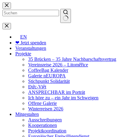
Zum
Inhalt
springen
Keine
Ergebnisse
EN
❤ Jetzt spenden
Veranstaltungen
Projekte
35 Brücken – 35 Jahre Nachbarschaftsvertrag
Vereinsreise 2026 – Litoměřice
CoffeeBag Kalender
Galerie nEUROPA
Stichpunkt Solidarität
Đức-Việt
ANSPRECHBAR im Porträt
Ich höre zu – ein Jahr im Schweigen
Offene Galerie
Winterreisen 2026
Mitgestalten
Ausschreibungen
Kooperationen
Projektkoordination
Europäischer Freiwilligendienst