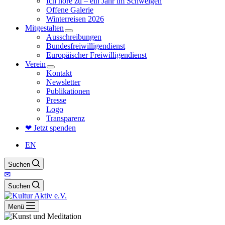
Ich höre zu – ein Jahr im Schweigen
Offene Galerie
Winterreisen 2026
Mitgestalten
Ausschreibungen
Bundesfreiwilligendienst
Europäischer Freiwilligendienst
Verein
Kontakt
Newsletter
Publikationen
Presse
Logo
Transparenz
❤ Jetzt spenden
EN
Suchen
✉
Suchen
Menü