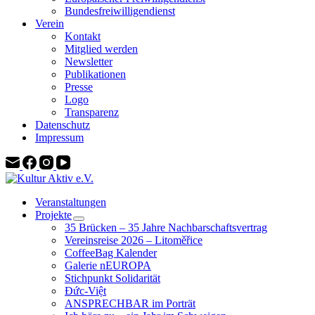
Bundesfreiwilligendienst
Verein
Kontakt
Mitglied werden
Newsletter
Publikationen
Presse
Logo
Transparenz
Datenschutz
Impressum
Veranstaltungen
Projekte
35 Brücken – 35 Jahre Nachbarschaftsvertrag
Vereinsreise 2026 – Litoměřice
CoffeeBag Kalender
Galerie nEUROPA
Stichpunkt Solidarität
Đức-Việt
ANSPRECHBAR im Porträt