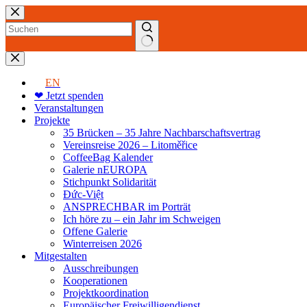
Zum
Inhalt
springen
Keine
Ergebnisse
EN
❤ Jetzt spenden
Veranstaltungen
Projekte
35 Brücken – 35 Jahre Nachbarschaftsvertrag
Vereinsreise 2026 – Litoměřice
CoffeeBag Kalender
Galerie nEUROPA
Stichpunkt Solidarität
Đức-Việt
ANSPRECHBAR im Porträt
Ich höre zu – ein Jahr im Schweigen
Offene Galerie
Winterreisen 2026
Mitgestalten
Ausschreibungen
Kooperationen
Projektkoordination
Europäischer Freiwilligendienst