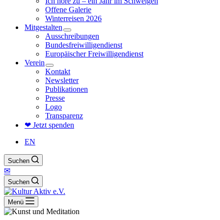
Ich höre zu – ein Jahr im Schweigen
Offene Galerie
Winterreisen 2026
Mitgestalten
Ausschreibungen
Bundesfreiwilligendienst
Europäischer Freiwilligendienst
Verein
Kontakt
Newsletter
Publikationen
Presse
Logo
Transparenz
❤ Jetzt spenden
EN
Suchen
✉
Suchen
Menü