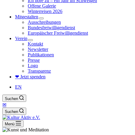
Ich höre zu – ein Jahr im Schweigen
Offene Galerie
Winterreisen 2026
Mitgestalten
Ausschreibungen
Bundesfreiwilligendienst
Europäischer Freiwilligendienst
Verein
Kontakt
Newsletter
Publikationen
Presse
Logo
Transparenz
❤ Jetzt spenden
EN
Suchen
✉
Suchen
Menü