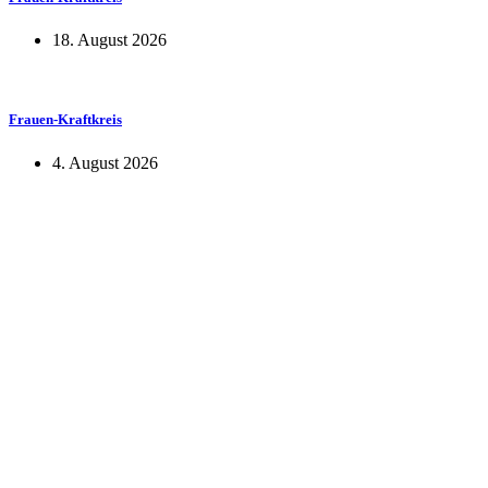
18. August 2026
Frauen-Kraftkreis
4. August 2026
KUNST UND
KULTUR AKTIV
MITGES
Unter ‚Kultur Aktiv‘ verstehen wir das Prinzip, Kunst und Kultur aktiv
Freiheit, Austausch und Dialog sowohl künstlerisch-kreativ als auch
neuen Kulturaustausch geschaffen, Menschen vernetzt, sowie interkul
engagierte Bürger:innen zur Umsetzung eigener Ideen im internation
Bautzner Straße 49, 01099 Dresden
+49 351 811 37 55