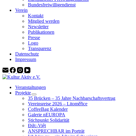
Bundesfreiwilligendienst
Verein
Kontakt
Mitglied werden
Newsletter
Publikationen
Presse
Logo
Transparenz
Datenschutz
Impressum
Veranstaltungen
Projekte
35 Brücken – 35 Jahre Nachbarschaftsvertrag
Vereinsreise 2026 – Litoměřice
CoffeeBag Kalender
Galerie nEUROPA
Stichpunkt Solidarität
Đức-Việt
ANSPRECHBAR im Porträt