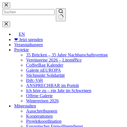
Zum
Inhalt
springen
Keine
Ergebnisse
EN
❤ Jetzt spenden
Veranstaltungen
Projekte
35 Brücken – 35 Jahre Nachbarschaftsvertrag
Vereinsreise 2026 – Litoměřice
CoffeeBag Kalender
Galerie nEUROPA
Stichpunkt Solidarität
Đức-Việt
ANSPRECHBAR im Porträt
Ich höre zu – ein Jahr im Schweigen
Offene Galerie
Winterreisen 2026
Mitgestalten
Ausschreibungen
Kooperationen
Projektkoordination
Europäischer Freiwilligendienst