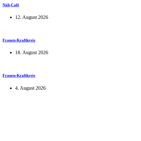
Näh-Café
12. August 2026
Frauen-Kraftkreis
18. August 2026
Frauen-Kraftkreis
4. August 2026
KUNST UND
KULTUR AKTIV
MITGESTALTEN
Unter ‚Kultur Aktiv‘ verstehen wir das Prinzip, Kunst und Kultur aktiv
mitzugestalten. Unser Verein sieht sich dabei als zivilgesellschaftlicher
Akteur, der Menschen vielfältige Möglichkeiten bietet, Werte wie Freiheit,
Austausch und Dialog sowohl künstlerisch-kreativ als auch demokratisch zu
erleben. Kultur Aktiv hat durch innovative Ideen und professionelles
Projektmanagement von Dresden bis Wladiwostok neuen Kulturaustausch