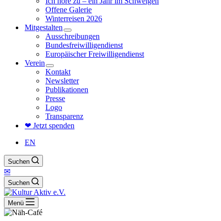
Ich höre zu – ein Jahr im Schweigen
Offene Galerie
Winterreisen 2026
Mitgestalten
Ausschreibungen
Bundesfreiwilligendienst
Europäischer Freiwilligendienst
Verein
Kontakt
Newsletter
Publikationen
Presse
Logo
Transparenz
❤ Jetzt spenden
EN
Suchen
✉
Suchen
Menü