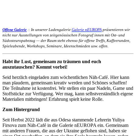
Offene Galerie
:: In unserer Ladengalerie
Galerie nEUROPA
präsentieren wir
nicht nur Ausstellungen von zeitgenössischen Fotograf:innen mit Ost- und
Südosteuropabezug — der Raum steht ebenso für offene Treffs, Kaffeerunden,
Spieleabende, Workshops, Seminare, Ideenschmieden usw. offen.
Habt ihr Lust, gemeinsam zu träumen und euch
auszutauschen? Kommt vorbei!
Seid herzlich eingeladen zum wöchentlichen Näh-Café. Hier kann
man plaudern, gemeinsam kreativ werden und Schönes schaffen!
Die Teilnahme ist kostenfrei. Wir stellen ein paar Nadeln, Garne und
Stoffstücke zur Verfügung. Wer mag, kann selbstverständlich eigene
Materialien mitbringen! Erfahrung spielt keine Rolle.
Zum Hintergrund
Seit Herbst 2022 lädt die aus Odesa stammende Lehrerin Yuliya
Firsova zum Näh-Café in die Galerie nEUROPA ein. Gemeinsam
mit anderen Frauen, die aus der Ukraine geflohen sind, haben sie