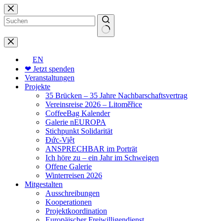
Zum
Inhalt
springen
Keine
Ergebnisse
EN
❤ Jetzt spenden
Veranstaltungen
Projekte
35 Brücken – 35 Jahre Nachbarschaftsvertrag
Vereinsreise 2026 – Litoměřice
CoffeeBag Kalender
Galerie nEUROPA
Stichpunkt Solidarität
Đức-Việt
ANSPRECHBAR im Porträt
Ich höre zu – ein Jahr im Schweigen
Offene Galerie
Winterreisen 2026
Mitgestalten
Ausschreibungen
Kooperationen
Projektkoordination
Europäischer Freiwilligendienst