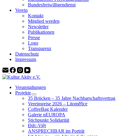
Bundesfreiwilligendienst
Verein
Kontakt
Mitglied werden
Newsletter
Publikationen
Presse
Logo
Transparenz
Datenschutz
Impressum
Veranstaltungen
Projekte
35 Brücken – 35 Jahre Nachbarschaftsvertrag
Vereinsreise 2026 – Litoměřice
CoffeeBag Kalender
Galerie nEUROPA
Stichpunkt Solidarität
Đức-Việt
ANSPRECHBAR im Porträt