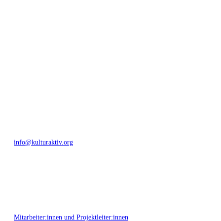
geschaffen, Menschen vernetzt, sowie interkulturelles und
generationenübergreifendes Miteinander geschaffen. Als offene Plattform
bieten wir erprobte Infrastruktur und Know-how für engagierte
Bürger:innen zur Umsetzung eigener Ideen im internationalen und lokalen
Umfeld.
Bautzner Straße 49, 01099 Dresden
+49 351 811 37 55
info@kulturaktiv.org
Montag - Freitag 10:00 - 16:00
Mitarbeiter:innen und Projektleiter:innen