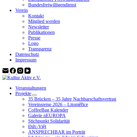
Bundesfreiwilligendienst
Verein
Kontakt
Mitglied werden
Newsletter
Publikationen
Presse
Logo
Transparenz
Datenschutz
Impressum
Veranstaltungen
Projekte
35 Brücken – 35 Jahre Nachbarschaftsvertrag
Vereinsreise 2026 – Litoměřice
CoffeeBag Kalender
Galerie nEUROPA
Stichpunkt Solidarität
Đức-Việt
ANSPRECHBAR im Porträt