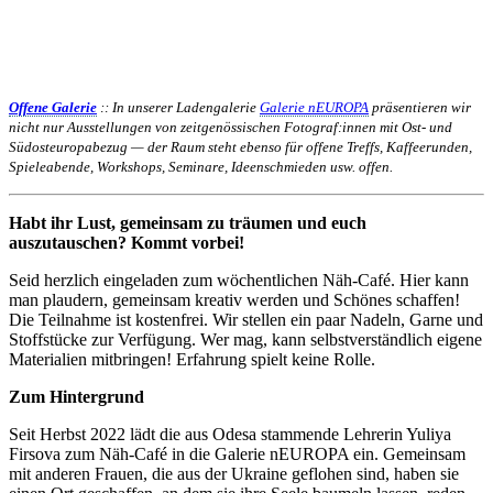
Offene Galerie
:: In unserer Ladengalerie
Galerie nEUROPA
präsentieren wir
nicht nur Ausstellungen von zeitgenössischen Fotograf:innen mit Ost- und
Südosteuropabezug — der Raum steht ebenso für offene Treffs, Kaffeerunden,
Spieleabende, Workshops, Seminare, Ideenschmieden usw. offen.
Habt ihr Lust, gemeinsam zu träumen und euch
auszutauschen? Kommt vorbei!
Seid herzlich eingeladen zum wöchentlichen Näh-Café. Hier kann
man plaudern, gemeinsam kreativ werden und Schönes schaffen!
Die Teilnahme ist kostenfrei. Wir stellen ein paar Nadeln, Garne und
Stoffstücke zur Verfügung. Wer mag, kann selbstverständlich eigene
Materialien mitbringen! Erfahrung spielt keine Rolle.
Zum Hintergrund
Seit Herbst 2022 lädt die aus Odesa stammende Lehrerin Yuliya
Firsova zum Näh-Café in die Galerie nEUROPA ein. Gemeinsam
mit anderen Frauen, die aus der Ukraine geflohen sind, haben sie