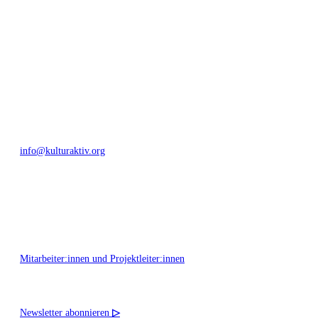
Umfeld.
Bautzner Straße 49, 01099 Dresden
+49 351 811 37 55
info@kulturaktiv.org
Montag - Freitag 10:00 - 16:00
Mitarbeiter:innen und Projektleiter:innen
Newsletter abonnieren
▷