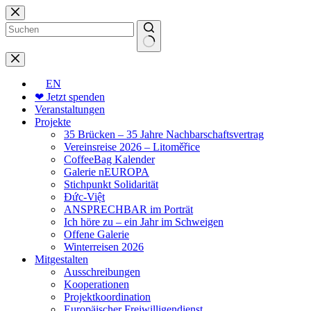
Zum
Inhalt
springen
Keine
Ergebnisse
EN
❤ Jetzt spenden
Veranstaltungen
Projekte
35 Brücken – 35 Jahre Nachbarschaftsvertrag
Vereinsreise 2026 – Litoměřice
CoffeeBag Kalender
Galerie nEUROPA
Stichpunkt Solidarität
Đức-Việt
ANSPRECHBAR im Porträt
Ich höre zu – ein Jahr im Schweigen
Offene Galerie
Winterreisen 2026
Mitgestalten
Ausschreibungen
Kooperationen
Projektkoordination
Europäischer Freiwilligendienst