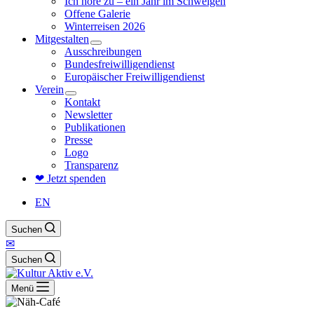
Ich höre zu – ein Jahr im Schweigen
Offene Galerie
Winterreisen 2026
Mitgestalten
Ausschreibungen
Bundesfreiwilligendienst
Europäischer Freiwilligendienst
Verein
Kontakt
Newsletter
Publikationen
Presse
Logo
Transparenz
❤ Jetzt spenden
EN
Suchen
✉
Suchen
Menü