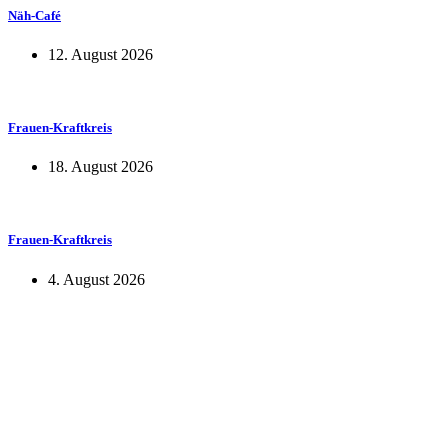
Näh-Café
12. August 2026
Frauen-Kraftkreis
18. August 2026
Frauen-Kraftkreis
4. August 2026
KUNST UND
KULTUR AKTIV
MITGESTALTEN
Unter ‚Kultur Aktiv‘ verstehen wir das Prinzip, Kunst und Kultur aktiv
mitzugestalten. Unser Verein sieht sich dabei als zivilgesellschaftlicher
Akteur, der Menschen vielfältige Möglichkeiten bietet, Werte wie Freiheit,
Austausch und Dialog sowohl künstlerisch-kreativ als auch demokratisch zu
erleben. Kultur Aktiv hat durch innovative Ideen und professionelles
Projektmanagement von Dresden bis Wladiwostok neuen Kulturaustausch