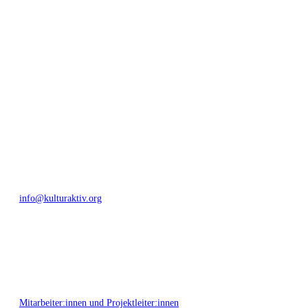
geschaffen, Menschen vernetzt, sowie interkulturelles und
generationenübergreifendes Miteinander geschaffen. Als offene Plattform
bieten wir erprobte Infrastruktur und Know-how für engagierte
Bürger:innen zur Umsetzung eigener Ideen im internationalen und lokalen
Umfeld.
Bautzner Straße 49, 01099 Dresden
+49 351 811 37 55
info@kulturaktiv.org
Montag - Freitag 10:00 - 16:00
Mitarbeiter:innen und Projektleiter:innen