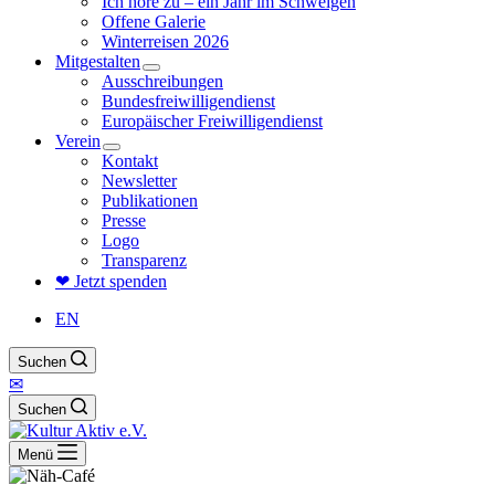
Ich höre zu – ein Jahr im Schweigen
Offene Galerie
Winterreisen 2026
Mitgestalten
Ausschreibungen
Bundesfreiwilligendienst
Europäischer Freiwilligendienst
Verein
Kontakt
Newsletter
Publikationen
Presse
Logo
Transparenz
❤ Jetzt spenden
EN
Suchen
✉
Suchen
Menü