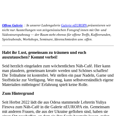
Offene Galerie
:: In unserer Ladengalerie
Galerie nEUROPA
präsentieren wir
nicht nur Ausstellungen von zeitgenössischen Fotograf:innen mit Ost- und
Südosteuropabezug — der Raum steht ebenso für offene Treffs, Kaffeerunden,
Spieleabende, Workshops, Seminare, Ideenschmieden usw. offen.
Habt ihr Lust, gemeinsam zu träumen und euch
auszutauschen? Kommt vorbei!
Seid herzlich eingeladen zum wöchentlichen Näh-Café. Hier kann
man plaudern, gemeinsam kreativ werden und Schönes schaffen!
Die Teilnahme ist kostenfrei. Wir stellen ein paar Nadeln, Garne und
Stoffstücke zur Verfügung. Wer mag, kann selbstverständlich eigene
Materialien mitbringen! Erfahrung spielt keine Rolle.
Zum Hintergrund
Seit Herbst 2022 lädt die aus Odesa stammende Lehrerin Yuliya
Firsova zum Näh-Café in die Galerie nEUROPA ein. Gemeinsam
mit anderen Frauen, die aus der Ukraine geflohen sind, haben sie