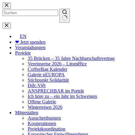
Zum
Inhalt
springen
Keine
Ergebnisse
EN
❤ Jetzt spenden
Veranstaltungen
Projekte
35 Brücken – 35 Jahre Nachbarschaftsvertrag
Vereinsreise 2026 – Litoměřice
CoffeeBag Kalender
Galerie nEUROPA
Stichpunkt Solidarität
Đức-Việt
ANSPRECHBAR im Porträt
Ich höre zu – ein Jahr im Schweigen
Offene Galerie
Winterreisen 2026
Mitgestalten
Ausschreibungen
Kooperationen
Projektkoordination
Europäischer Freiwilligendienst