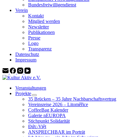
Bundesfreiwilligendienst
Verein
Kontakt
Mitglied werden
Newsletter
Publikationen
Presse
Logo
Transparenz
Datenschutz
Impressum
Veranstaltungen
Projekte
35 Brücken – 35 Jahre Nachbarschaftsvertrag
Vereinsreise 2026 – Litoměřice
CoffeeBag Kalender
Galerie nEUROPA
Stichpunkt Solidarität
Đức-Việt
ANSPRECHBAR im Porträt