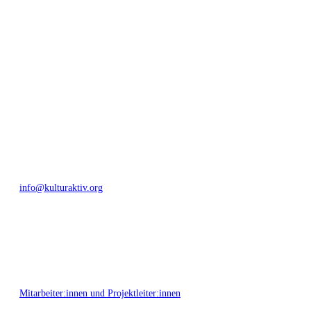
generationenübergreifendes Miteinander geschaffen. Als offene Plattform
bieten wir erprobte Infrastruktur und Know-how für engagierte
Bürger:innen zur Umsetzung eigener Ideen im internationalen und lokalen
Umfeld.
Bautzner Straße 49, 01099 Dresden
+49 351 811 37 55
info@kulturaktiv.org
Montag - Freitag 10:00 - 16:00
Mitarbeiter:innen und Projektleiter:innen