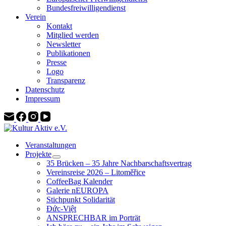
Bundesfreiwilligendienst
Verein
Kontakt
Mitglied werden
Newsletter
Publikationen
Presse
Logo
Transparenz
Datenschutz
Impressum
Veranstaltungen
Projekte
35 Brücken – 35 Jahre Nachbarschaftsvertrag
Vereinsreise 2026 – Litoměřice
CoffeeBag Kalender
Galerie nEUROPA
Stichpunkt Solidarität
Đức-Việt
ANSPRECHBAR im Porträt