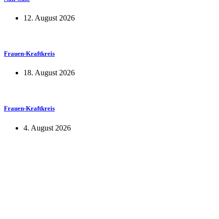
12. August 2026
Frauen-Kraftkreis
18. August 2026
Frauen-Kraftkreis
4. August 2026
KUNST UND
KULTUR AKTIV
MITGESTALTEN
Unter ‚Kultur Aktiv‘ verstehen wir das Prinzip, Kunst und Kultur aktiv
mitzugestalten. Unser Verein sieht sich dabei als zivilgesellschaftlicher
Akteur, der Menschen vielfältige Möglichkeiten bietet, Werte wie Freiheit,
Austausch und Dialog sowohl künstlerisch-kreativ als auch demokratisch zu
erleben. Kultur Aktiv hat durch innovative Ideen und professionelles
Projektmanagement von Dresden bis Wladiwostok neuen Kulturaustausch
geschaffen, Menschen vernetzt, sowie interkulturelles und