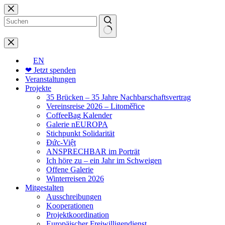
Zum
Inhalt
springen
Keine
Ergebnisse
EN
❤ Jetzt spenden
Veranstaltungen
Projekte
35 Brücken – 35 Jahre Nachbarschaftsvertrag
Vereinsreise 2026 – Litoměřice
CoffeeBag Kalender
Galerie nEUROPA
Stichpunkt Solidarität
Đức-Việt
ANSPRECHBAR im Porträt
Ich höre zu – ein Jahr im Schweigen
Offene Galerie
Winterreisen 2026
Mitgestalten
Ausschreibungen
Kooperationen
Projektkoordination
Europäischer Freiwilligendienst