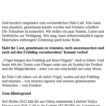
Seid herzlich eingeladen zum wöchentlichen Näh-Café. Hier kann
man plaudern, gemeinsam kreativ werden und Schönes schaffen!
Die Teilnahme ist kostenfrei. Wir stellen ein paar Nadeln, Garne und
Stoffstücke zur Verfügung. Wer mag, kann selbstverständlich eigene
Materialien mitbringen! Erfahrung spielt keine Rolle.
Habt ihr Lust, gemeinsam zu träumen, euch auszutauschen und
euch auf den Frühling vorzubereiten? Kommt vorbei!
„Vögel bringen den Frühling auf ihren Flügeln“, hieß es früher. Und
heute lebt der Traum vom Fliegen unter uns als Symbol der Freiheit
und der Möglichkeiten – jeder von uns entscheidet auf seine Weise.
Im Näh-Café nähen wir ab sofort Vögel, warten auf den Frühling
und träumen – von unseren eigenen und unseren gemeinsamen
Wünschen – vom Frieden!
Zum Hintergrund
Seit Herbst 2022 lädt die aus Odesa stammende Lehrerin Yuliya
Firsova zum Näh-Café in die Galerie nEUROPA ein. Gemeinsam