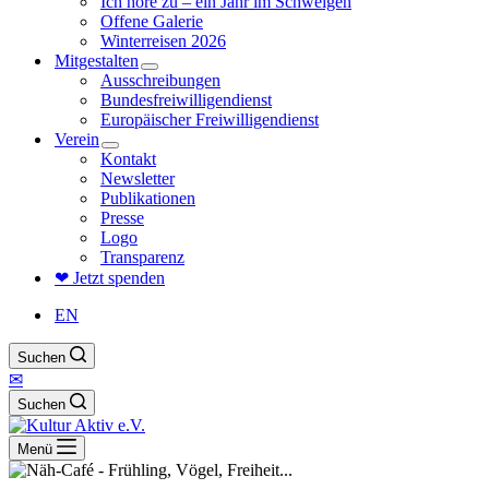
Ich höre zu – ein Jahr im Schweigen
Offene Galerie
Winterreisen 2026
Mitgestalten
Ausschreibungen
Bundesfreiwilligendienst
Europäischer Freiwilligendienst
Verein
Kontakt
Newsletter
Publikationen
Presse
Logo
Transparenz
❤ Jetzt spenden
EN
Suchen
✉
Suchen
Menü