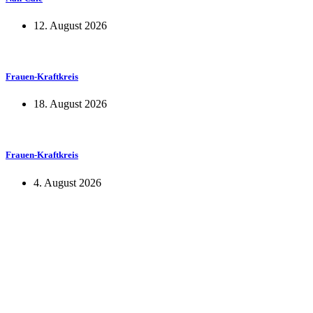
12. August 2026
Frauen-Kraftkreis
18. August 2026
Frauen-Kraftkreis
4. August 2026
KUNST UND
KULTUR AKTIV
MITGESTALTEN
Unter ‚Kultur Aktiv‘ verstehen wir das Prinzip, Kunst und Kultur aktiv
mitzugestalten. Unser Verein sieht sich dabei als zivilgesellschaftlicher
Akteur, der Menschen vielfältige Möglichkeiten bietet, Werte wie Freiheit,
Austausch und Dialog sowohl künstlerisch-kreativ als auch demokratisch zu
erleben. Kultur Aktiv hat durch innovative Ideen und professionelles
Projektmanagement von Dresden bis Wladiwostok neuen Kulturaustausch
geschaffen, Menschen vernetzt, sowie interkulturelles und