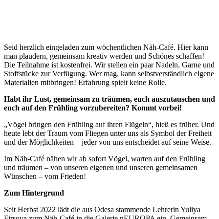
Seid herzlich eingeladen zum wöchentlichen Näh-Café. Hier kann
man plaudern, gemeinsam kreativ werden und Schönes schaffen!
Die Teilnahme ist kostenfrei. Wir stellen ein paar Nadeln, Garne und
Stoffstücke zur Verfügung. Wer mag, kann selbstverständlich eigene
Materialien mitbringen! Erfahrung spielt keine Rolle.
Habt ihr Lust, gemeinsam zu träumen, euch auszutauschen und
euch auf den Frühling vorzubereiten? Kommt vorbei!
„Vögel bringen den Frühling auf ihren Flügeln“, hieß es früher. Und
heute lebt der Traum vom Fliegen unter uns als Symbol der Freiheit
und der Möglichkeiten – jeder von uns entscheidet auf seine Weise.
Im Näh-Café nähen wir ab sofort Vögel, warten auf den Frühling
und träumen – von unseren eigenen und unseren gemeinsamen
Wünschen – vom Frieden!
Zum Hintergrund
Seit Herbst 2022 lädt die aus Odesa stammende Lehrerin Yuliya
Firsova zum Näh-Café in die Galerie nEUROPA ein. Gemeinsam