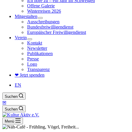
Ich höre zu – ein Jahr im Schweigen
Offene Galerie
Winterreisen 2026
Mitgestalten
Ausschreibungen
Bundesfreiwilligendienst
Europäischer Freiwilligendienst
Verein
Kontakt
Newsletter
Publikationen
Presse
Logo
Transparenz
❤ Jetzt spenden
EN
Suchen
✉
Suchen
Menü