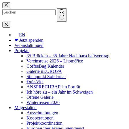
Zum
Inhalt
springen
Keine
Ergebnisse
EN
❤ Jetzt spenden
Veranstaltungen
Projekte
35 Brücken – 35 Jahre Nachbarschaftsvertrag
Vereinsreise 2026 – Litoměřice
CoffeeBag Kalender
Galerie nEUROPA
Stichpunkt Solidarität
Đức-Việt
ANSPRECHBAR im Porträt
Ich höre zu – ein Jahr im Schweigen
Offene Galerie
Winterreisen 2026
Mitgestalten
Ausschreibungen
Kooperationen
Projektkoordination
Europäischer Freiwilligendienst