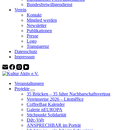
Bundesfreiwilligendienst
Verein
Kontakt
Mitglied werden
Newsletter
Publikationen
Presse
Logo
Transparenz
Datenschutz
Impressum
Veranstaltungen
Projekte
35 Brücken – 35 Jahre Nachbarschaftsvertrag
Vereinsreise 2026 – Litoměřice
CoffeeBag Kalender
Galerie nEUROPA
Stichpunkt Solidarität
Đức-Việt
ANSPRECHBAR im Porträt