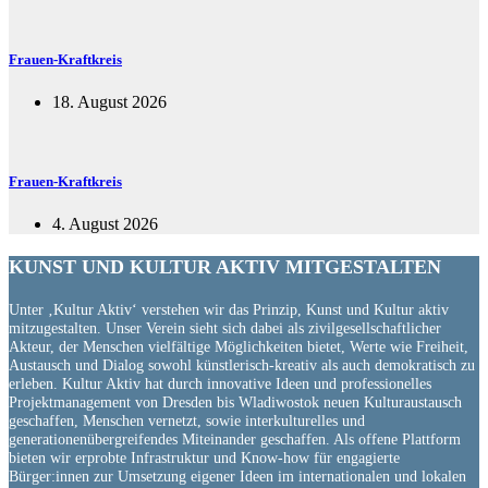
Frauen-Kraftkreis
18. August 2026
Frauen-Kraftkreis
4. August 2026
KUNST UND
KULTUR AKTIV
MITGESTALTEN
Unter ‚Kultur Aktiv‘ verstehen wir das Prinzip, Kunst und Kultur aktiv
mitzugestalten. Unser Verein sieht sich dabei als zivilgesellschaftlicher
Akteur, der Menschen vielfältige Möglichkeiten bietet, Werte wie Freiheit,
Austausch und Dialog sowohl künstlerisch-kreativ als auch demokratisch zu
erleben. Kultur Aktiv hat durch innovative Ideen und professionelles
Projektmanagement von Dresden bis Wladiwostok neuen Kulturaustausch
geschaffen, Menschen vernetzt, sowie interkulturelles und
generationenübergreifendes Miteinander geschaffen. Als offene Plattform
bieten wir erprobte Infrastruktur und Know-how für engagierte
Bürger:innen zur Umsetzung eigener Ideen im internationalen und lokalen