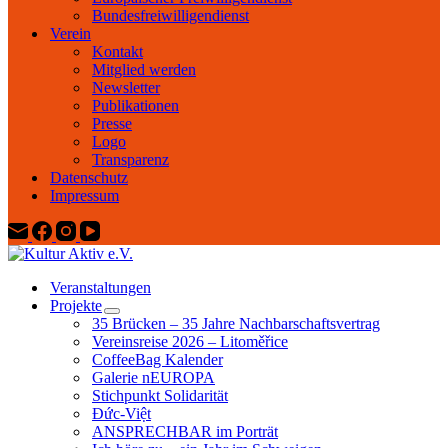
Bundesfreiwilligendienst
Verein
Kontakt
Mitglied werden
Newsletter
Publikationen
Presse
Logo
Transparenz
Datenschutz
Impressum
Veranstaltungen
Projekte
35 Brücken – 35 Jahre Nachbarschaftsvertrag
Vereinsreise 2026 – Litoměřice
CoffeeBag Kalender
Galerie nEUROPA
Stichpunkt Solidarität
Đức-Việt
ANSPRECHBAR im Porträt