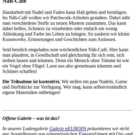
Näh-Café
Handarbeit mit Nadel und Faden kann Halt geben und beruhigen.
Im Näh-Café wollen wir Patchwork-Arbeiten gestalten. Dabei näht
man verschiedene Stoffe zu neuen Mustern zusammen. Das kann
dabei helfen, Schmerz zu verarbeiten oder einfach ein wenig
Ablenkung und Farbe ins Leben zu bringen. So zaubern wir kleine
Kunstwerke, Erinnerungen und Geschichten zum Anfassen.
Seid herzlich eingeladen zum wöchentlichen Näh-Café. Hier kann
man plaudern, in Gesellschaft und gleichzeitig für sich sein, sich
treiben lassen und träumen. Denn ein Mensch ohne Träume ist wie
ein Vogel ohne Flügel. Lasst uns also gemeinsam träumen und
Schönes schaffen!
Die Teilnahme ist kostenfrei.
Wir stellen ein paar Nadeln, Garne
und Stoffstücke zur Verfügung. Wer mag, kann selbstverständlich
eigene Materialien mitbringen!
Offene Galerie – was ist das?
In unserer Ladengalerie
Galerie nEUROPA
präsentieren wir nicht
nur Ausstellungen von zeitgenössischen Fotograf:innen mit Ost- und