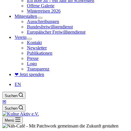
Ich höre zu – ein Jahr im Schweigen
Offene Galerie
Winterreisen 2026
Mitgestalten
Ausschreibungen
Bundesfreiwilligendienst
Europäischer Freiwilligendienst
Verein
Kontakt
Newsletter
Publikationen
Presse
Logo
Transparenz
❤ Jetzt spenden
EN
Suchen
✉
Suchen
Menü