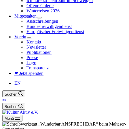
Ich höre zu – ein Jahr im Schweigen
Offene Galerie
Winterreisen 2026
Mitgestalten
Ausschreibungen
Bundesfreiwilligendienst
Europäischer Freiwilligendienst
Verein
Kontakt
Newsletter
Publikationen
Presse
Logo
Transparenz
❤ Jetzt spenden
EN
Suchen
✉
Suchen
Menü