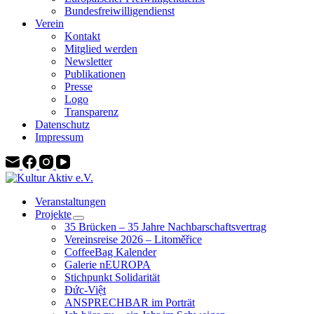
Bundesfreiwilligendienst
Verein
Kontakt
Mitglied werden
Newsletter
Publikationen
Presse
Logo
Transparenz
Datenschutz
Impressum
Veranstaltungen
Projekte
35 Brücken – 35 Jahre Nachbarschaftsvertrag
Vereinsreise 2026 – Litoměřice
CoffeeBag Kalender
Galerie nEUROPA
Stichpunkt Solidarität
Đức-Việt
ANSPRECHBAR im Porträt