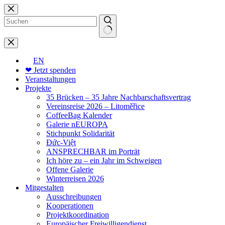
Zum
Inhalt
springen
Keine
Ergebnisse
EN
❤ Jetzt spenden
Veranstaltungen
Projekte
35 Brücken – 35 Jahre Nachbarschaftsvertrag
Vereinsreise 2026 – Litoměřice
CoffeeBag Kalender
Galerie nEUROPA
Stichpunkt Solidarität
Đức-Việt
ANSPRECHBAR im Porträt
Ich höre zu – ein Jahr im Schweigen
Offene Galerie
Winterreisen 2026
Mitgestalten
Ausschreibungen
Kooperationen
Projektkoordination
Europäischer Freiwilligendienst