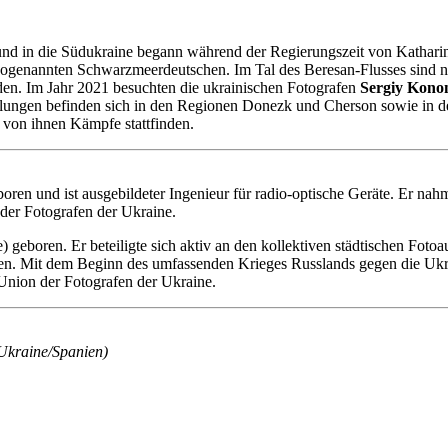
in die Südukraine begann während der Regierungszeit von Katharina 
 sogenannten Schwarzmeerdeutschen. Im Tal des Beresan-Flusses sind n
en. Im Jahr 2021 besuchten die ukrainischen Fotografen
Sergiy Kono
ungen befinden sich in den Regionen Donezk und Cherson sowie in der 
 von ihnen Kämpfe stattfinden.
ren und ist ausgebildeter Ingenieur für radio-optische Geräte. Er na
 der Fotografen der Ukraine.
boren. Er beteiligte sich aktiv an den kollektiven städtischen Fotoauss
n. Mit dem Beginn des umfassenden Krieges Russlands gegen die Ukra
 Union der Fotografen der Ukraine.
(Ukraine/Spanien)