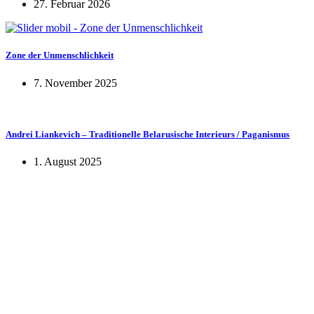
27. Februar 2026
Zone der Unmenschlichkeit
7. November 2025
Andrei Liankevich – Traditionelle Belarusische Interieurs / Paganismus
1. August 2025
KUNST UND
KULTUR AKTIV
MITGES
Unter ‚Kultur Aktiv‘ verstehen wir das Prinzip, Kunst und Kultur aktiv
Freiheit, Austausch und Dialog sowohl künstlerisch-kreativ als auch
neuen Kulturaustausch geschaffen, Menschen vernetzt, sowie interkul
engagierte Bürger:innen zur Umsetzung eigener Ideen im internation
Bautzner Straße 49, 01099 Dresden