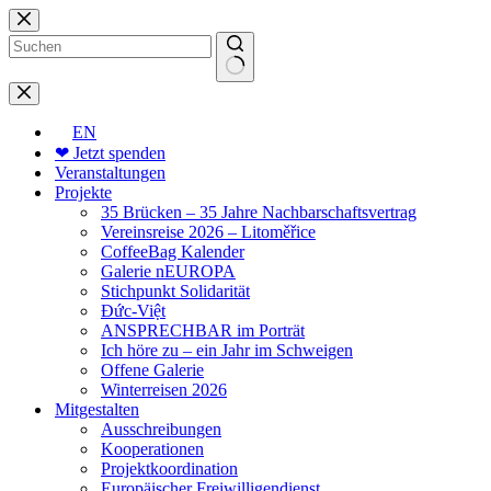
Zum
Inhalt
springen
Keine
Ergebnisse
EN
❤ Jetzt spenden
Veranstaltungen
Projekte
35 Brücken – 35 Jahre Nachbarschaftsvertrag
Vereinsreise 2026 – Litoměřice
CoffeeBag Kalender
Galerie nEUROPA
Stichpunkt Solidarität
Đức-Việt
ANSPRECHBAR im Porträt
Ich höre zu – ein Jahr im Schweigen
Offene Galerie
Winterreisen 2026
Mitgestalten
Ausschreibungen
Kooperationen
Projektkoordination
Europäischer Freiwilligendienst