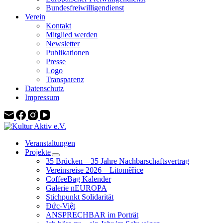
Bundesfreiwilligendienst
Verein
Kontakt
Mitglied werden
Newsletter
Publikationen
Presse
Logo
Transparenz
Datenschutz
Impressum
Veranstaltungen
Projekte
35 Brücken – 35 Jahre Nachbarschaftsvertrag
Vereinsreise 2026 – Litoměřice
CoffeeBag Kalender
Galerie nEUROPA
Stichpunkt Solidarität
Đức-Việt
ANSPRECHBAR im Porträt