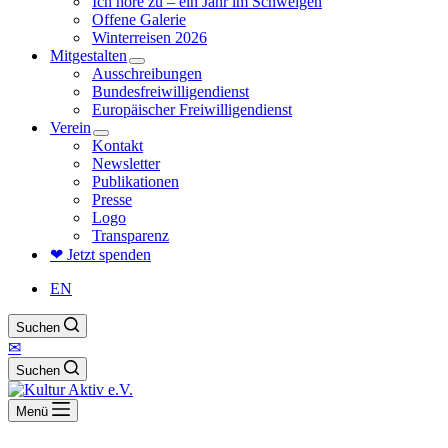
Ich höre zu – ein Jahr im Schweigen
Offene Galerie
Winterreisen 2026
Mitgestalten
Ausschreibungen
Bundesfreiwilligendienst
Europäischer Freiwilligendienst
Verein
Kontakt
Newsletter
Publikationen
Presse
Logo
Transparenz
❤ Jetzt spenden
EN
Suchen
✉
Suchen
Menü