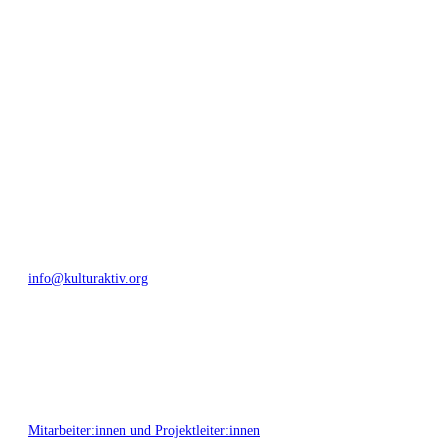
geschaffen, Menschen vernetzt, sowie interkulturelles und
generationenübergreifendes Miteinander geschaffen. Als offene Plattform
bieten wir erprobte Infrastruktur und Know-how für engagierte
Bürger:innen zur Umsetzung eigener Ideen im internationalen und lokalen
Umfeld.
Bautzner Straße 49, 01099 Dresden
+49 351 811 37 55
info@kulturaktiv.org
Montag - Freitag 10:00 - 16:00
Mitarbeiter:innen und Projektleiter:innen