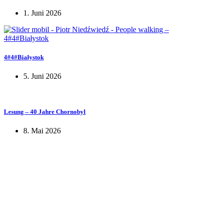
1. Juni 2026
4#4#Białystok
5. Juni 2026
Lesung – 40 Jahre Chornobyl
8. Mai 2026
KUNST UND
KULTUR AKTIV
MITGESTALTEN
Unter ‚Kultur Aktiv‘ verstehen wir das Prinzip, Kunst und Kultur aktiv
mitzugestalten. Unser Verein sieht sich dabei als zivilgesellschaftlicher
Akteur, der Menschen vielfältige Möglichkeiten bietet, Werte wie Freiheit,
Austausch und Dialog sowohl künstlerisch-kreativ als auch demokratisch zu
erleben. Kultur Aktiv hat durch innovative Ideen und professionelles
Projektmanagement von Dresden bis Wladiwostok neuen Kulturaustausch