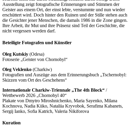
Ausstellung zeigt fotografische Erinnerungen und Stimmen der
Geister aus einem Ort, der einst lebte, verstummte und nun wieder
erschüttert wird. Doch hinter den Ruinen und der Stille stehen auch
die Gesichter jener Menschen, die damals 1986 in die Zone gingen.
Ihre Arbeit, ihr Mut und ihre Präsenz sind Teil der Geschichte, die
nicht vergessen werden darf.
Beteiligte Fotografen und Künstler
Oleg Kutskiy
(Odesa)
Fotoserie „Geister von Chornobyl“
Oleg Veklenko
(Charkiw)
Fotografien und Auszüge aus dem Erinnerungsbuch „Tschernobyl:
Skizzen vom Ort des Geschehens“
Internationale Charkiw-Triennale „The 4th Block“
/
Wettbewerb 2026 „Chornobyl 40“
Plakate von Dmytro Miroshnichenko, Maria Sayenko, Milana
Kochnova, Nadia Kiiko, Nataliia Kryvobok, Serafima Kabanets,
Sergij Ianko, Sofia Katrich, Valeria Nikiforova
Kuration