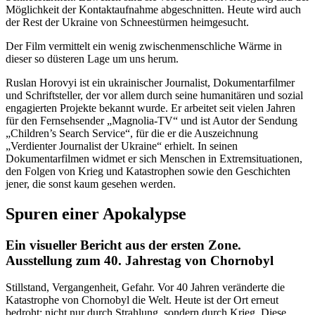
Möglichkeit der Kontaktaufnahme abgeschnitten. Heute wird auch
der Rest der Ukraine von Schneestürmen heimgesucht.
Der Film vermittelt ein wenig zwischenmenschliche Wärme in
dieser so düsteren Lage um uns herum.
Ruslan Horovyi ist ein ukrainischer Journalist, Dokumentarfilmer
und Schriftsteller, der vor allem durch seine humanitären und sozial
engagierten Projekte bekannt wurde. Er arbeitet seit vielen Jahren
für den Fernsehsender „Magnolia-TV“ und ist Autor der Sendung
„Children’s Search Service“, für die er die Auszeichnung
„Verdienter Journalist der Ukraine“ erhielt. In seinen
Dokumentarfilmen widmet er sich Menschen in Extremsituationen,
den Folgen von Krieg und Katastrophen sowie den Geschichten
jener, die sonst kaum gesehen werden.
Spuren einer Apokalypse
Ein visueller Bericht aus der ersten Zone.
Ausstellung zum 40. Jahrestag von Chornobyl
Stillstand, Vergangenheit, Gefahr. Vor 40 Jahren veränderte die
Katastrophe von Chornobyl die Welt. Heute ist der Ort erneut
bedroht: nicht nur durch Strahlung, sondern durch Krieg. Diese