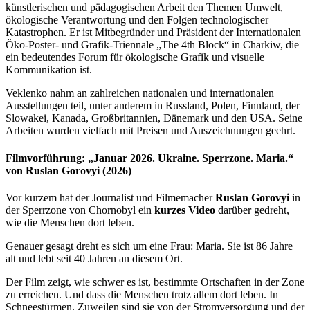
künstlerischen und pädagogischen Arbeit den Themen Umwelt,
ökologische Verantwortung und den Folgen technologischer
Katastrophen. Er ist Mitbegründer und Präsident der Internationalen
Öko-Poster- und Grafik-Triennale „The 4th Block“ in Charkiw, die
ein bedeutendes Forum für ökologische Grafik und visuelle
Kommunikation ist.
Veklenko nahm an zahlreichen nationalen und internationalen
Ausstellungen teil, unter anderem in Russland, Polen, Finnland, der
Slowakei, Kanada, Großbritannien, Dänemark und den USA. Seine
Arbeiten wurden vielfach mit Preisen und Auszeichnungen geehrt.
Filmvorführung: „Januar 2026. Ukraine. Sperrzone. Maria.“
von Ruslan Gorovyi (2026)
Vor kurzem hat der Journalist und Filmemacher
Ruslan Gorovyi
in
der Sperrzone von Chornobyl ein
kurzes Video
darüber gedreht,
wie die Menschen dort leben.
Genauer gesagt dreht es sich um eine Frau: Maria. Sie ist 86 Jahre
alt und lebt seit 40 Jahren an diesem Ort.
Der Film zeigt, wie schwer es ist, bestimmte Ortschaften in der Zone
zu erreichen. Und dass die Menschen trotz allem dort leben. In
Schneestürmen. Zuweilen sind sie von der Stromversorgung und der