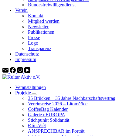
Bundesfreiwilligendienst
Verein
Kontakt
Mitglied werden
Newsletter
Publikationen
Presse
Logo
Transparenz
Datenschutz
Impressum
Veranstaltungen
Projekte
35 Brücken – 35 Jahre Nachbarschaftsvertrag
Vereinsreise 2026 – Litoměřice
CoffeeBag Kalender
Galerie nEUROPA
Stichpunkt Solidarität
Đức-Việt
ANSPRECHBAR im Porträt