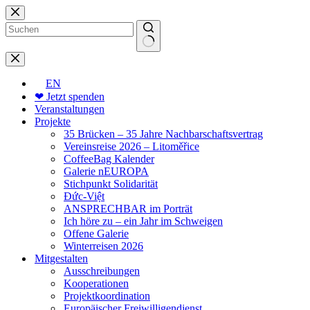
Zum
Inhalt
springen
Keine
Ergebnisse
EN
❤ Jetzt spenden
Veranstaltungen
Projekte
35 Brücken – 35 Jahre Nachbarschaftsvertrag
Vereinsreise 2026 – Litoměřice
CoffeeBag Kalender
Galerie nEUROPA
Stichpunkt Solidarität
Đức-Việt
ANSPRECHBAR im Porträt
Ich höre zu – ein Jahr im Schweigen
Offene Galerie
Winterreisen 2026
Mitgestalten
Ausschreibungen
Kooperationen
Projektkoordination
Europäischer Freiwilligendienst