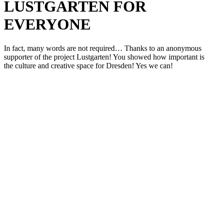
LUSTGARTEN FOR
EVERYONE
In fact
,
many words
are
not required
…
Thanks
to an anonymous
supporter of
the project
Lustgarten!
You showed
how important is
the
culture and
creative space
for
Dresden
!
Yes we can!
KUNST UND
KULTUR AKTIV
MITGESTALTEN
Unter ‚Kultur Aktiv‘ verstehen wir das Prinzip, Kunst und Kultur aktiv
mitzugestalten. Unser Verein sieht sich dabei als zivilgesellschaftlicher
Akteur, der Menschen vielfältige Möglichkeiten bietet, Werte wie Freiheit,
Austausch und Dialog sowohl künstlerisch-kreativ als auch demokratisch zu
erleben. Kultur Aktiv hat durch innovative Ideen und professionelles
Projektmanagement von Dresden bis Wladiwostok neuen Kulturaustausch
geschaffen, Menschen vernetzt, sowie interkulturelles und
generationenübergreifendes Miteinander geschaffen. Als offene Plattform
bieten wir erprobte Infrastruktur und Know-how für engagierte
Bürger:innen zur Umsetzung eigener Ideen im internationalen und lokalen
Umfeld.
Bautzner Straße 49, 01099 Dresden