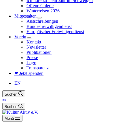
Ich höre zu – ein Jahr im Schweigen
Offene Galerie
Winterreisen 2026
Mitgestalten
Ausschreibungen
Bundesfreiwilligendienst
Europäischer Freiwilligendienst
Verein
Kontakt
Newsletter
Publikationen
Presse
Logo
Transparenz
❤ Jetzt spenden
EN
Suchen
✉
Suchen
Menü