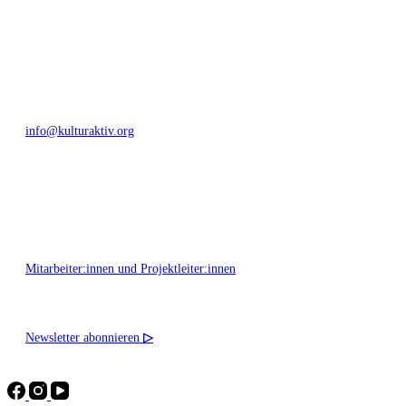
+49 351 811 37 55
info@kulturaktiv.org
Montag - Freitag 10:00 - 16:00
Mitarbeiter:innen und Projektleiter:innen
Newsletter abonnieren
▷