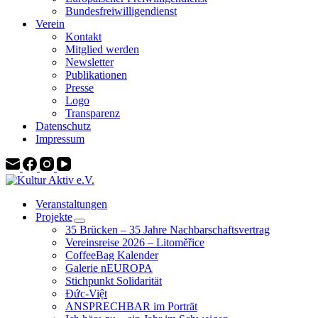
Bundesfreiwilligendienst
Verein
Kontakt
Mitglied werden
Newsletter
Publikationen
Presse
Logo
Transparenz
Datenschutz
Impressum
Veranstaltungen
Projekte
35 Brücken – 35 Jahre Nachbarschaftsvertrag
Vereinsreise 2026 – Litoměřice
CoffeeBag Kalender
Galerie nEUROPA
Stichpunkt Solidarität
Đức-Việt
ANSPRECHBAR im Porträt