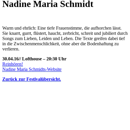
Nadine Maria Schmidt
Warm und ehrlich: Eine tiefe Frauenstimme, die aufhorchen lässt.
Sie knarrt, gurrt, flüstert, haucht, zerbricht, schreit und jubiliert durch
Songs zum Lieben, Leiden und Leben. Die Texte greifen dabei tief
in die Zwischenmenschlichkeit, ohne aber die Bodenhaftung zu
verlieren.
30.04.16// Lofthouse – 20:30 Uhr
Reinhören!
Nadine Maria Schmidts-Website
Zurück zur Festivalübersicht.
KUNST UND
KULTUR AKTIV
MITGESTALTEN
Unter ‚Kultur Aktiv‘ verstehen wir das Prinzip, Kunst und Kultur aktiv
mitzugestalten. Unser Verein sieht sich dabei als zivilgesellschaftlicher
Akteur, der Menschen vielfältige Möglichkeiten bietet, Werte wie Freiheit,
Austausch und Dialog sowohl künstlerisch-kreativ als auch demokratisch zu
erleben. Kultur Aktiv hat durch innovative Ideen und professionelles
Projektmanagement von Dresden bis Wladiwostok neuen Kulturaustausch