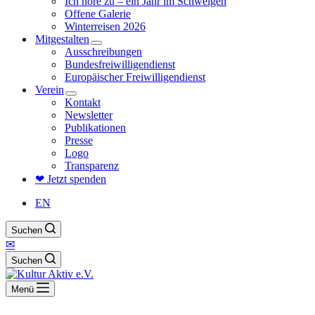
Ich höre zu – ein Jahr im Schweigen
Offene Galerie
Winterreisen 2026
Mitgestalten
Ausschreibungen
Bundesfreiwilligendienst
Europäischer Freiwilligendienst
Verein
Kontakt
Newsletter
Publikationen
Presse
Logo
Transparenz
❤ Jetzt spenden
EN
Suchen
✉
Suchen
Menü