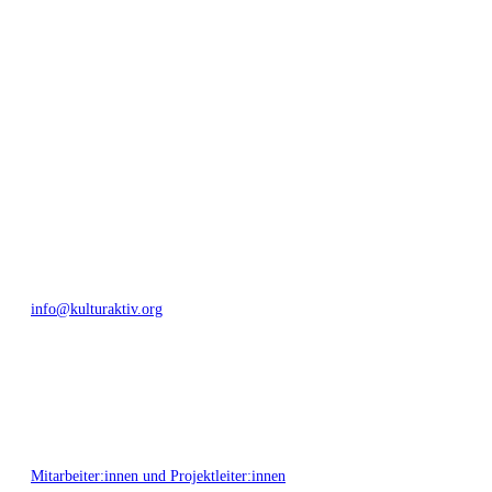
geschaffen, Menschen vernetzt, sowie interkulturelles und
generationenübergreifendes Miteinander geschaffen. Als offene Plattform
bieten wir erprobte Infrastruktur und Know-how für engagierte
Bürger:innen zur Umsetzung eigener Ideen im internationalen und lokalen
Umfeld.
Bautzner Straße 49, 01099 Dresden
+49 351 811 37 55
info@kulturaktiv.org
Montag - Freitag 10:00 - 16:00
Mitarbeiter:innen und Projektleiter:innen