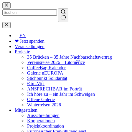
Zum
Inhalt
springen
Keine
Ergebnisse
EN
❤ Jetzt spenden
Veranstaltungen
Projekte
35 Brücken – 35 Jahre Nachbarschaftsvertrag
Vereinsreise 2026 – Litoměřice
CoffeeBag Kalender
Galerie nEUROPA
Stichpunkt Solidarität
Đức-Việt
ANSPRECHBAR im Porträt
Ich höre zu – ein Jahr im Schweigen
Offene Galerie
Winterreisen 2026
Mitgestalten
Ausschreibungen
Kooperationen
Projektkoordination
Europäischer Freiwilligendienst