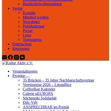
Bundesfreiwilligendienst
Verein
Kontakt
Mitglied werden
Newsletter
Publikationen
Presse
Logo
Transparenz
Datenschutz
Impressum
Veranstaltungen
Projekte
35 Brücken – 35 Jahre Nachbarschaftsvertrag
Vereinsreise 2026 – Litoměřice
CoffeeBag Kalender
Galerie nEUROPA
Stichpunkt Solidarität
Đức-Việt
ANSPRECHBAR im Porträt