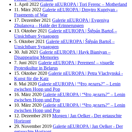
1. April 2022
Galerie nEUROPA | Tori Ferenc – Motherland
11. März 2022
Galerie nEUROPA | Dmytro Kupriyan -
Fragments of War
17. Dezember 2021
Galerie nEUROPA | Evgeniya
Zhulanova – Halde der Erinnerungen
13. Oktober 2021
Galerie nEUROPA | Štěpán Bartoš –
Unsichtbare Synagogen
5. Oktober 2021
Galerie nEUROPA | Štěpán Bartoš –
Unsichtbare Synagogen
30. Juli 2021
Galerie nEUROPA | Hayk Bianiyan –
Disappearing Memories
7. Juni 2021
Galerie nEUROPA | Peremen! – visuelle
Protestkultur in Belarus
15. Oktober 2020
Galerie nEUROPA | Petra Vlachynská -
Kunst für die Katz
8. Mai 2020
Galerie nEUROPA | “Что делать?” – Lenin
zwischen Hopp und Pop
16. März 2020
Galerie nEUROPA | “Что делать?” – Lenin
zwischen Hopp und Pop
10. März 2020
Galerie nEUROPA | “Что делать?” – Lenin
zwischen Hopp und Pop
12. Dezember 2019
Morgen | Jan Oelker - Der getauschte
Horizont
29. November 2019
Galerie nEUROPA | Jan Oelker - Der
getauschte Horizont