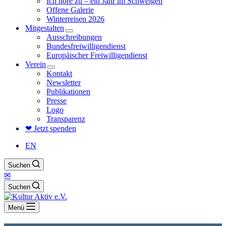
Ich höre zu – ein Jahr im Schweigen
Offene Galerie
Winterreisen 2026
Mitgestalten
Ausschreibungen
Bundesfreiwilligendienst
Europäischer Freiwilligendienst
Verein
Kontakt
Newsletter
Publikationen
Presse
Logo
Transparenz
❤ Jetzt spenden
EN
Suchen
✉
Suchen
Menü