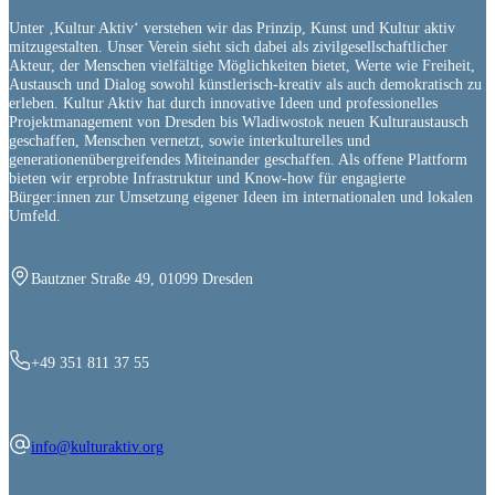
Unter ‚Kultur Aktiv‘ verstehen wir das Prinzip, Kunst und Kultur aktiv
mitzugestalten. Unser Verein sieht sich dabei als zivilgesellschaftlicher
Akteur, der Menschen vielfältige Möglichkeiten bietet, Werte wie Freiheit,
Austausch und Dialog sowohl künstlerisch-kreativ als auch demokratisch zu
erleben. Kultur Aktiv hat durch innovative Ideen und professionelles
Projektmanagement von Dresden bis Wladiwostok neuen Kulturaustausch
geschaffen, Menschen vernetzt, sowie interkulturelles und
generationenübergreifendes Miteinander geschaffen. Als offene Plattform
bieten wir erprobte Infrastruktur und Know-how für engagierte
Bürger:innen zur Umsetzung eigener Ideen im internationalen und lokalen
Umfeld.
Bautzner Straße 49, 01099 Dresden
+49 351 811 37 55
info@kulturaktiv.org