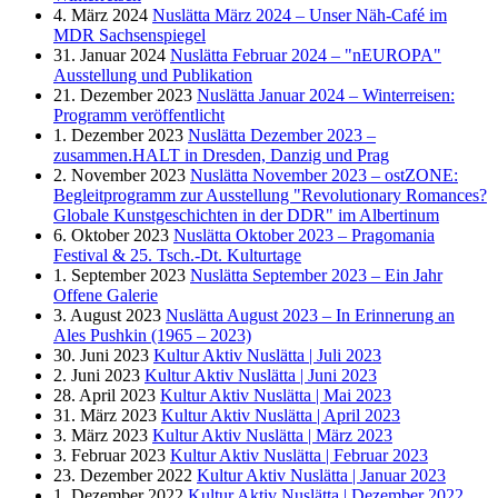
4. März 2024
Nuslätta März 2024 – Unser Näh-Café im
MDR Sachsenspiegel
31. Januar 2024
Nuslätta Februar 2024 – "nEUROPA"
Ausstellung und Publikation
21. Dezember 2023
Nuslätta Januar 2024 – Winterreisen:
Programm veröffentlicht
1. Dezember 2023
Nuslätta Dezember 2023 –
zusammen.HALT in Dresden, Danzig und Prag
2. November 2023
Nuslätta November 2023 – ostZONE:
Begleitprogramm zur Ausstellung "Revolutionary Romances?
Globale Kunstgeschichten in der DDR" im Albertinum
6. Oktober 2023
Nuslätta Oktober 2023 – Pragomania
Festival & 25. Tsch.-Dt. Kulturtage
1. September 2023
Nuslätta September 2023 – Ein Jahr
Offene Galerie
3. August 2023
Nuslätta August 2023 – In Erinnerung an
Ales Pushkin (1965 – 2023)
30. Juni 2023
Kultur Aktiv Nuslätta | Juli 2023
2. Juni 2023
Kultur Aktiv Nuslätta | Juni 2023
28. April 2023
Kultur Aktiv Nuslätta | Mai 2023
31. März 2023
Kultur Aktiv Nuslätta | April 2023
3. März 2023
Kultur Aktiv Nuslätta | März 2023
3. Februar 2023
Kultur Aktiv Nuslätta | Februar 2023
23. Dezember 2022
Kultur Aktiv Nuslätta | Januar 2023
1. Dezember 2022
Kultur Aktiv Nuslätta | Dezember 2022