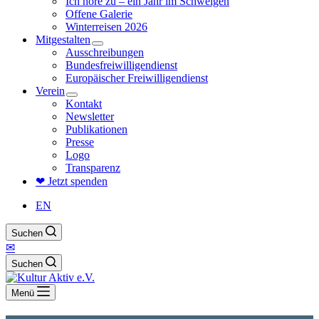
Ich höre zu – ein Jahr im Schweigen
Offene Galerie
Winterreisen 2026
Mitgestalten
Ausschreibungen
Bundesfreiwilligendienst
Europäischer Freiwilligendienst
Verein
Kontakt
Newsletter
Publikationen
Presse
Logo
Transparenz
❤ Jetzt spenden
EN
Suchen
✉
Suchen
Menü