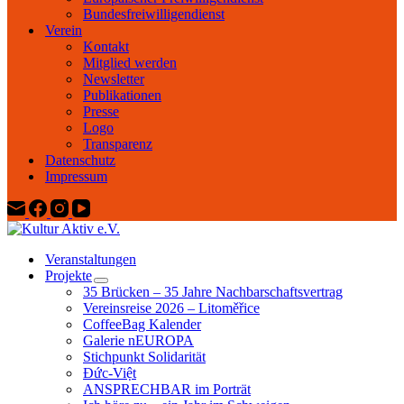
Bundesfreiwilligendienst
Verein
Kontakt
Mitglied werden
Newsletter
Publikationen
Presse
Logo
Transparenz
Datenschutz
Impressum
Veranstaltungen
Projekte
35 Brücken – 35 Jahre Nachbarschaftsvertrag
Vereinsreise 2026 – Litoměřice
CoffeeBag Kalender
Galerie nEUROPA
Stichpunkt Solidarität
Đức-Việt
ANSPRECHBAR im Porträt