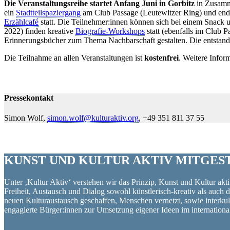
Die Veranstaltungsreihe startet Anfang Juni in Gorbitz
in Zusamme
ein
Stadtteilspaziergang
am Club Passage (Leutewitzer Ring) und endet
Erzählcafé
statt. Die Teilnehmer:innen können sich bei einem Snack
2022) finden kreative
Biografie-Workshops
statt (ebenfalls im Club 
Erinnerungsbücher zum Thema Nachbarschaft gestalten. Die entstande
Die Teilnahme an allen Veranstaltungen ist
kostenfrei
. Weitere Infor
Pressekontakt
Simon Wolf,
simon.wolf@kulturaktiv.org
, +49 351 811 37 55
KUNST UND
KULTUR AKTIV
MITGES
Unter ‚Kultur Aktiv‘ verstehen wir das Prinzip, Kunst und Kultur aktiv
Freiheit, Austausch und Dialog sowohl künstlerisch-kreativ als auch
neuen Kulturaustausch geschaffen, Menschen vernetzt, sowie interkul
engagierte Bürger:innen zur Umsetzung eigener Ideen im internation