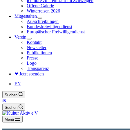
Ich höre zu – ein Jahr im Schweigen
Offene Galerie
Winterreisen 2026
Mitgestalten
Ausschreibungen
Bundesfreiwilligendienst
Europäischer Freiwilligendienst
Verein
Kontakt
Newsletter
Publikationen
Presse
Logo
Transparenz
❤ Jetzt spenden
EN
Suchen
✉
Suchen
Menü