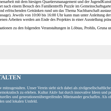
narbeit mit dem hiesigen Quartiersmanagement und der JugendKunstsc
 nach einem Besuch des Familientreffs Puzzle im Gemeinschaftsgarten 
 und erfrischenden Getränken rund um das Thema Nachbarschaft austaus
Passage). Jeweils von 10:00 bis 16:00 Uhr kann man unter Anleitung d
nen Arbeiten werden am Ende des Projektes in einer Ausstellung präse
mationen zu den folgenden Veranstaltungen in Löbtau, Prohlis, Gruna u
TALTEN
 mitzugestalten. Unser Verein sieht sich dabei als zivilgesellschaftlich
 demokratisch zu erleben. Kultur Aktiv hat durch innovative Ideen un
turelles und generationenübergreifendes Miteinander geschaffen. Als o
alen und lokalen Umfeld.