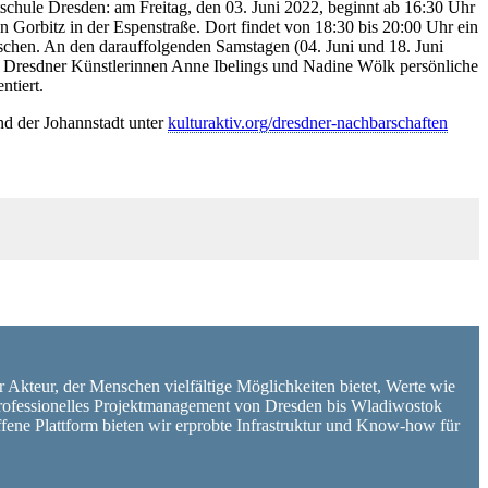
hule Dresden: am Freitag, den 03. Juni 2022, beginnt ab 16:30 Uhr
Gorbitz in der Espenstraße. Dort findet von 18:30 bis 20:00 Uhr ein
chen. An den darauffolgenden Samstagen (04. Juni und 18. Juni
er Dresdner Künstlerinnen Anne Ibelings und Nadine Wölk persönliche
ntiert.
nd der Johannstadt unter
kulturaktiv.org/dresdner-nachbarschaften
er Akteur, der Menschen vielfältige Möglichkeiten bietet, Werte wie
d professionelles Projektmanagement von Dresden bis Wladiwostok
ffene Plattform bieten wir erprobte Infrastruktur und Know-how für