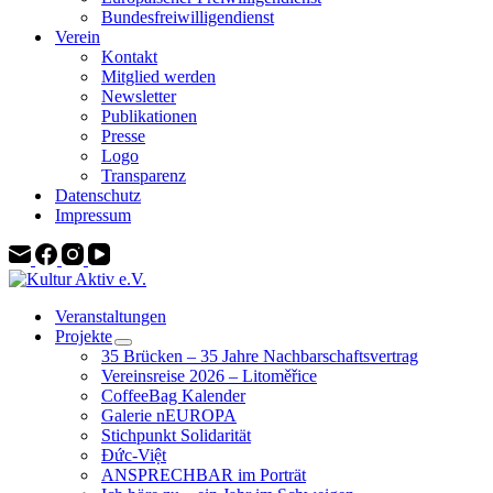
Bundesfreiwilligendienst
Verein
Kontakt
Mitglied werden
Newsletter
Publikationen
Presse
Logo
Transparenz
Datenschutz
Impressum
Veranstaltungen
Projekte
35 Brücken – 35 Jahre Nachbarschaftsvertrag
Vereinsreise 2026 – Litoměřice
CoffeeBag Kalender
Galerie nEUROPA
Stichpunkt Solidarität
Đức-Việt
ANSPRECHBAR im Porträt