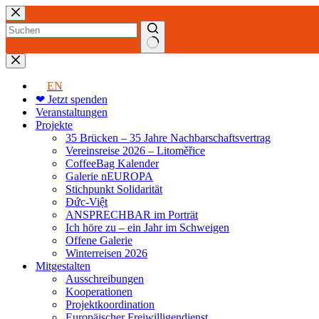
Zum
Inhalt
springen
Keine
Ergebnisse
EN
❤ Jetzt spenden
Veranstaltungen
Projekte
35 Brücken – 35 Jahre Nachbarschaftsvertrag
Vereinsreise 2026 – Litoměřice
CoffeeBag Kalender
Galerie nEUROPA
Stichpunkt Solidarität
Đức-Việt
ANSPRECHBAR im Porträt
Ich höre zu – ein Jahr im Schweigen
Offene Galerie
Winterreisen 2026
Mitgestalten
Ausschreibungen
Kooperationen
Projektkoordination
Europäischer Freiwilligendienst