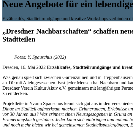
Neue Angebote für ein lebendige
Erzählcafés, Stadtteilrundgänge und kreative Workshops verbinden 
„Dresdner Nachbarschaften“ schaffen neue 
Stadtteilen
Fotos: Y. Spauschus (2022)
Dresden, 16. Mai 2022
Erzählcafés, Stadtteilrundgänge und kre
Was genau spielt sich zwischen Gartenzäunen und in Treppenhäuser
an Tür mit Alteingesessenen. Fast jeder Mensch hat Nachbarn und ka
Dresdner Verein Kultur Aktiv e.V. gemeinsam mit langjährigen Partne
zu entdecken.
Projektleiterin Yvonn Spauschus kennt sich gut aus in den verschiedenen
Dinge im Stadtteil aufmerksam machen. Erinnerungen, Erlebnisse und
vor 30 Jahren aus? Was erinnert einen Neuzugezogenen in Gruna an 
Erinnerungsbuch gestalten. Jeder kann sich einbringen und mitmachen
und noch mehr bieten wir bei gemeinsamen Stadtteilspaziergängen, 