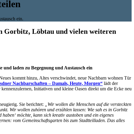
eilen
stausch ein.
n Gorbitz, Löbtau und vielen weiteren
fie und laden zu Begegnung und Austausch ein
? Neues kommt hinzu, Altes verschwindet, neue Nachbarn wohnen Tür
sdner Nachbarschaften – Damals, Heute, Morgen“
lädt der
 kennenzulernen, Initiativen und kleine Oasen direkt um die Ecke neu
neugierig. Sie berichtet:
„Wir wollen die Menschen auf die versteckten
kt. Wir wollen zuhören und erzählen lassen: Wie sah es in Gorbitz
haben‘ möchte, kann sich kreativ austoben und ein eigenes
ernen: vom Gemeinschaftsgarten bis zum Stadtteilladen. Das alles