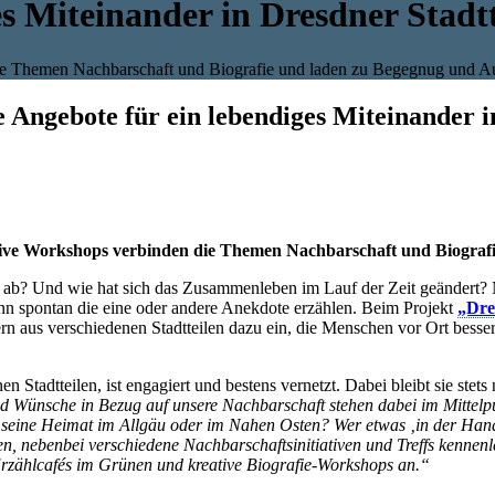
s Miteinander in Dresdner Stadtt
die Themen Nachbarschaft und Biografie und laden zu Begegnug und Au
Angebote für ein lebendiges Miteinander i
ative Workshops verbinden die Themen Nachbarschaft und Biogra
n ab? Und wie hat sich das Zusammenleben im Lauf der Zeit geändert
nn spontan die eine oder andere Anekdote erzählen. Beim Projekt
„Dre
rn aus verschiedenen Stadtteilen dazu ein, die Menschen vor Ort besser
 Stadtteilen, ist engagiert und bestens vernetzt. Dabei bleibt sie stets 
 Wünsche in Bezug auf unsere Nachbarschaft stehen dabei im Mittelpun
seine Heimat im Allgäu oder im Nahen Osten? Wer etwas ‚in der Hand 
, nebenbei verschiedene Nachbarschaftsinitiativen und Treffs kennenl
Erzählcafés im Grünen und kreative Biografie-Workshops an.“