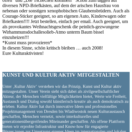
offen“ und „Die Tschechen kommen!“ Schön zum taggen auf
diversen NPD-Briefkästen, auf dem der arischen Hausfrau von
nebenan oder sonstigen xenophobischen Glaubensbrüdern. Auch als
Courage-Sticker geeignet, so am eigenen Auto, Kinderwagen oder
Briefkasten!!!! Jetzt bestellen, einfach per email. Auch geeignet, um
als provokantes Weihnachtsgeschenk die peinlich-gezwungene
Wirhammunsdochallesolieb-Atmo unterm Baum bissel
einzuheizen!!!
*Kunst muss provozieren*
In diesem Sinne, schön kritisch bleiben … auch 2008!
Eure Kulturaktivisten!
KUNST UND
KULTUR AKTIV
MITGESTALTEN
Unter ‚Kultur Aktiv‘ verstehen wir das Prinzip, Kunst und Kultur aktiv
mitzugestalten. Unser Verein sieht sich dabei als zivilgesellschaftlicher
Akteur, der Menschen vielfältige Möglichkeiten bietet, Werte wie Freiheit,
Austausch und Dialog sowohl künstlerisch-kreativ als auch demokratisch zu
erleben. Kultur Aktiv hat durch innovative Ideen und professionelles
Projektmanagement von Dresden bis Wladiwostok neuen Kulturaustausch
geschaffen, Menschen vernetzt, sowie interkulturelles und
generationenübergreifendes Miteinander geschaffen. Als offene Plattform
bieten wir erprobte Infrastruktur und Know-how für engagierte
Bürger:innen zur Umsetzung eigener Ideen im internationalen und lokalen