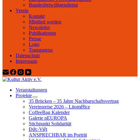
Bundesfreiwilligendienst
Verein
Kontakt
Mitglied werden
Newsletter
Publikationen
Presse
Logo
Transparenz
Datenschutz
Impressum
Veranstaltungen
Projekte
35 Brücken – 35 Jahre Nachbarschaftsvertrag
Vereinsreise 2026 – Litoměřice
CoffeeBag Kalender
Galerie nEUROPA
Stichpunkt Solidarität
Đức-Việt
ANSPRECHBAR im Porträt