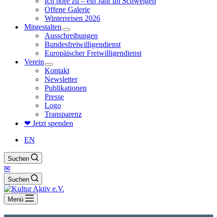
Ich höre zu – ein Jahr im Schweigen
Offene Galerie
Winterreisen 2026
Mitgestalten
Ausschreibungen
Bundesfreiwilligendienst
Europäischer Freiwilligendienst
Verein
Kontakt
Newsletter
Publikationen
Presse
Logo
Transparenz
❤ Jetzt spenden
EN
Suchen
✉
Suchen
Menü