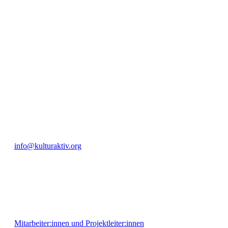
Unter ‚Kultur Aktiv‘ verstehen wir das Prinzip, Kunst und Kultur aktiv
Freiheit, Austausch und Dialog sowohl künstlerisch-kreativ als auch
neuen Kulturaustausch geschaffen, Menschen vernetzt, sowie interkul
engagierte Bürger:innen zur Umsetzung eigener Ideen im internation
Bautzner Straße 49, 01099 Dresden
+49 351 811 37 55
info@kulturaktiv.org
Montag - Freitag 10:00 - 16:00
Mitarbeiter:innen und Projektleiter:innen