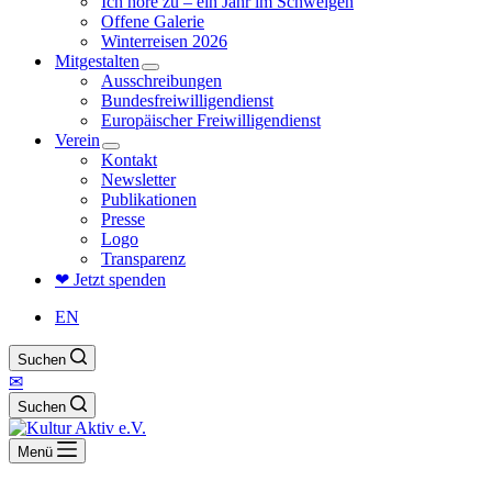
Ich höre zu – ein Jahr im Schweigen
Offene Galerie
Winterreisen 2026
Mitgestalten
Ausschreibungen
Bundesfreiwilligendienst
Europäischer Freiwilligendienst
Verein
Kontakt
Newsletter
Publikationen
Presse
Logo
Transparenz
❤ Jetzt spenden
EN
Suchen
✉
Suchen
Menü