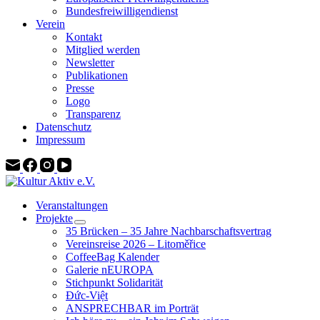
Bundesfreiwilligendienst
Verein
Kontakt
Mitglied werden
Newsletter
Publikationen
Presse
Logo
Transparenz
Datenschutz
Impressum
Veranstaltungen
Projekte
35 Brücken – 35 Jahre Nachbarschaftsvertrag
Vereinsreise 2026 – Litoměřice
CoffeeBag Kalender
Galerie nEUROPA
Stichpunkt Solidarität
Đức-Việt
ANSPRECHBAR im Porträt