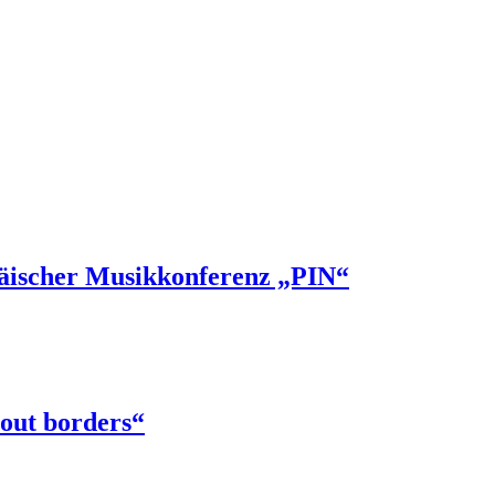
päischer Musikkonferenz „PIN“
out borders“
TALTEN